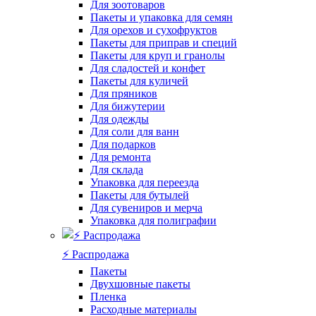
Для зоотоваров
Пакеты и упаковка для семян
Для орехов и сухофруктов
Пакеты для приправ и специй
Пакеты для круп и гранолы
Для сладостей и конфет
Пакеты для куличей
Для пряников
Для бижутерии
Для одежды
Для соли для ванн
Для подарков
Для ремонта
Для склада
Упаковка для переезда
Пакеты для бутылей
Для сувениров и мерча
Упаковка для полиграфии
⚡️ Распродажа
Пакеты
Двухшовные пакеты
Пленка
Расходные материалы