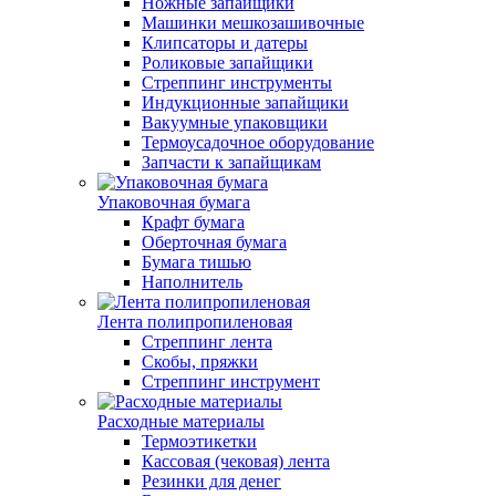
Ножные запайщики
Машинки мешкозашивочные
Клипсаторы и датеры
Роликовые запайщики
Стреппинг инструменты
Индукционные запайщики
Вакуумные упаковщики
Термоусадочное оборудование
Запчасти к запайщикам
Упаковочная бумага
Крафт бумага
Оберточная бумага
Бумага тишью
Наполнитель
Лента полипропиленовая
Стреппинг лента
Скобы, пряжки
Стреппинг инструмент
Расходные материалы
Термоэтикетки
Кассовая (чековая) лента
Резинки для денег