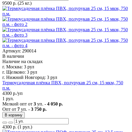
9500
р.
(25 кг.)
Артикул: 290014
В наличии
Наличие на складах
г. Москва:
3 рул
г. Щелково:
3 рул
г. Нижний Новгород:
3 рул
Термоусадочная плёнка ПВХ, полурукав 25 см, 15 мкм, 750
п.м.
4300
р./уп
1 рул.
Мелкий опт от
3
уп. -
4 050 р.
Опт от
7
уп. -
3 750 р.
В корзину
4300
р.
(1 рул.)