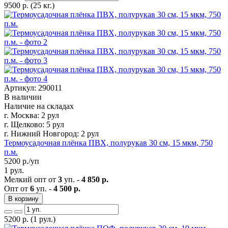
9500
р.
(25 кг.)
Артикул: 290011
В наличии
Наличие на складах
г. Москва:
2 рул
г. Щелково:
5 рул
г. Нижний Новгород:
2 рул
Термоусадочная плёнка ПВХ, полурукав 30 см, 15 мкм, 750
п.м.
5200
р./уп
1 рул.
Мелкий опт от
3
уп. -
4 850 р.
Опт от
6
уп. -
4 500 р.
В корзину
5200
р.
(1 рул.)