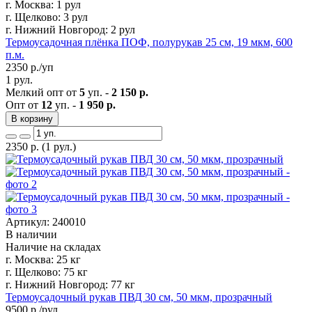
г. Москва:
1 рул
г. Щелково:
3 рул
г. Нижний Новгород:
2 рул
Термоусадочная плёнка ПОФ, полурукав 25 см, 19 мкм, 600
п.м.
2350
р./уп
1 рул.
Мелкий опт от
5
уп. -
2 150 р.
Опт от
12
уп. -
1 950 р.
В корзину
2350
р.
(1 рул.)
Артикул: 240010
В наличии
Наличие на складах
г. Москва:
25 кг
г. Щелково:
75 кг
г. Нижний Новгород:
77 кг
Термоусадочный рукав ПВД 30 см, 50 мкм, прозрачный
9500
р./рул