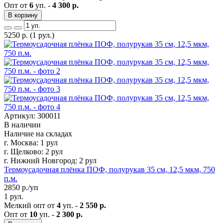
Опт от
6
уп. -
4 300 р.
В корзину
5250
р.
(1 рул.)
Артикул: 300011
В наличии
Наличие на складах
г. Москва:
1 рул
г. Щелково:
2 рул
г. Нижний Новгород:
2 рул
Термоусадочная плёнка ПОФ, полурукав 35 см, 12,5 мкм, 750
п.м.
2850
р./уп
1 рул.
Мелкий опт от
4
уп. -
2 550 р.
Опт от
10
уп. -
2 300 р.