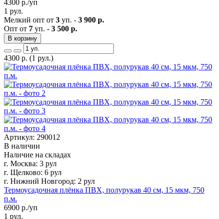
4300
р./уп
1 рул.
Мелкий опт от
3
уп. -
3 900 р.
Опт от
7
уп. -
3 500 р.
В корзину
4300
р.
(1 рул.)
Артикул: 290012
В наличии
Наличие на складах
г. Москва:
3 рул
г. Щелково:
6 рул
г. Нижний Новгород:
2 рул
Термоусадочная плёнка ПВХ, полурукав 40 см, 15 мкм, 750
п.м.
6900
р./уп
1 рул.