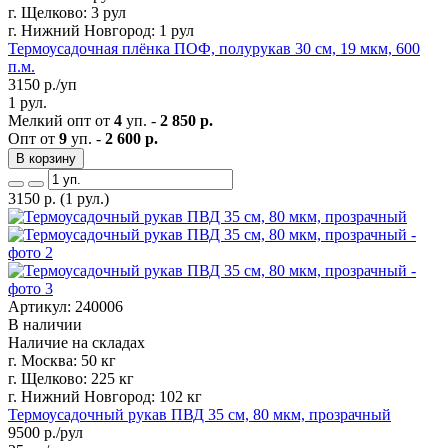
г. Щелково:
3 рул
г. Нижний Новгород:
1 рул
Термоусадочная плёнка ПОФ, полурукав 30 см, 19 мкм, 600
п.м.
3150
р./уп
1 рул.
Мелкий опт от
4
уп. -
2 850 р.
Опт от
9
уп. -
2 600 р.
В корзину
3150
р.
(1 рул.)
Артикул: 240006
В наличии
Наличие на складах
г. Москва:
50 кг
г. Щелково:
225 кг
г. Нижний Новгород:
102 кг
Термоусадочный рукав ПВД 35 см, 80 мкм, прозрачный
9500
р./рул