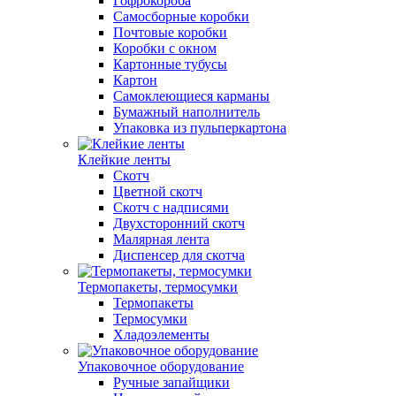
Гофрокороба
Самосборные коробки
Почтовые коробки
Коробки с окном
Картонные тубусы
Картон
Самоклеющиеся карманы
Бумажный наполнитель
Упаковка из пульперкартона
Клейкие ленты
Скотч
Цветной скотч
Скотч с надписями
Двухсторонний скотч
Малярная лента
Диспенсер для скотча
Термопакеты, термосумки
Термопакеты
Термосумки
Хладоэлементы
Упаковочное оборудование
Ручные запайщики