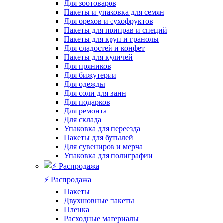
Для зоотоваров
Пакеты и упаковка для семян
Для орехов и сухофруктов
Пакеты для приправ и специй
Пакеты для круп и гранолы
Для сладостей и конфет
Пакеты для куличей
Для пряников
Для бижутерии
Для одежды
Для соли для ванн
Для подарков
Для ремонта
Для склада
Упаковка для переезда
Пакеты для бутылей
Для сувениров и мерча
Упаковка для полиграфии
⚡️ Распродажа
Пакеты
Двухшовные пакеты
Пленка
Расходные материалы