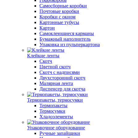
Гофрокороба
Самосборные коробки
Почтовые коробки
Коробки с окном
Картонные тубусы
Картон
Самоклеющиеся карманы
Бумажный наполнитель
Упаковка из пульперкартона
Клейкие ленты
Скотч
Цветной скотч
Скотч с надписями
Двухсторонний скотч
Малярная лента
Диспенсер для скотча
Термопакеты, термосумки
Термопакеты
Термосумки
Хладоэлементы
Упаковочное оборудование
Ручные запайщики