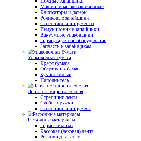
Ножные запайщики
Машинки мешкозашивочные
Клипсаторы и датеры
Роликовые запайщики
Стреппинг инструменты
Индукционные запайщики
Вакуумные упаковщики
Термоусадочное оборудование
Запчасти к запайщикам
Упаковочная бумага
Крафт бумага
Оберточная бумага
Бумага тишью
Наполнитель
Лента полипропиленовая
Стреппинг лента
Скобы, пряжки
Стреппинг инструмент
Расходные материалы
Термоэтикетки
Кассовая (чековая) лента
Резинки для денег