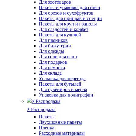
Для зоотоваров
Пакеты и упаковка для семян
Для орехов и сухофруктов
Пакеты для приправ и специй
Пакеты для круп и гранолы
Для сладостей и конфет
Пакеты для куличей
Для пряников
Для бижутерии
Для одежды
Для соли для ванн
Для подарков
Для ремонта
Для склада
Упаковка для переезда
Пакеты для бутылей
Для сувениров и мерча
Упаковка для полиграфии
⚡️ Распродажа
Пакеты
Двухшовные пакеты
Пленка
Расходные материалы