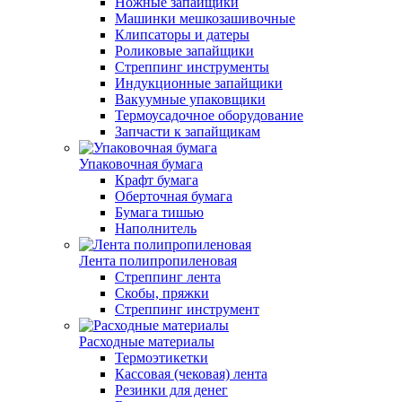
Ножные запайщики
Машинки мешкозашивочные
Клипсаторы и датеры
Роликовые запайщики
Стреппинг инструменты
Индукционные запайщики
Вакуумные упаковщики
Термоусадочное оборудование
Запчасти к запайщикам
Упаковочная бумага
Крафт бумага
Оберточная бумага
Бумага тишью
Наполнитель
Лента полипропиленовая
Стреппинг лента
Скобы, пряжки
Стреппинг инструмент
Расходные материалы
Термоэтикетки
Кассовая (чековая) лента
Резинки для денег