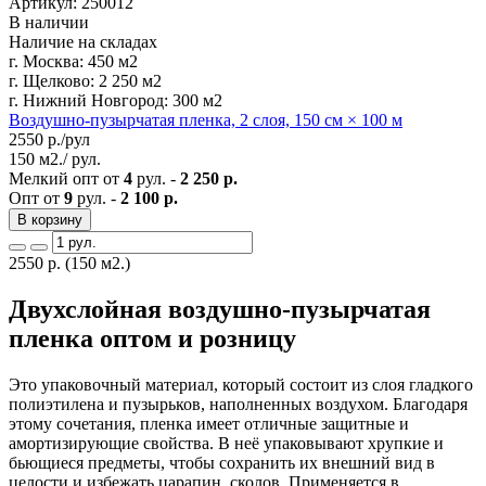
Артикул: 250012
В наличии
Наличие на складах
г. Москва:
450 м2
г. Щелково:
2 250 м2
г. Нижний Новгород:
300 м2
Воздушно-пузырчатая пленка, 2 слоя, 150 см × 100 м
2550
р./рул
150 м2./ рул.
Мелкий опт от
4
рул. -
2 250 р.
Опт от
9
рул. -
2 100 р.
В корзину
2550
р.
(150 м2.)
Двухслойная воздушно-пузырчатая
пленка оптом и розницу
Это упаковочный материал, который состоит из слоя гладкого
полиэтилена и пузырьков, наполненных воздухом. Благодаря
этому сочетания, пленка имеет отличные защитные и
амортизирующие свойства. В неё упаковывают хрупкие и
бьющиеся предметы, чтобы сохранить их внешний вид в
целости и избежать царапин, сколов. Применяется в