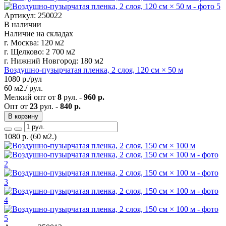
Артикул: 250022
В наличии
Наличие на складах
г. Москва:
120 м2
г. Щелково:
2 700 м2
г. Нижний Новгород:
180 м2
Воздушно-пузырчатая пленка, 2 слоя, 120 см × 50 м
1080
р./рул
60 м2./ рул.
Мелкий опт от
8
рул. -
960 р.
Опт от
23
рул. -
840 р.
В корзину
1080
р.
(60 м2.)