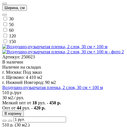
Ширина, см
30
50
60
120
150
Артикул: 250023
В наличии
Наличие на складах
г. Москва:
Под заказ
г. Щелково:
4 410 м2
г. Нижний Новгород:
90 м2
Воздушно-пузырчатая пленка, 2 слоя, 30 см × 100 м
510
р./рул
30 м2./ рул.
Мелкий опт от
18
рул. -
450 р.
Опт от
44
рул. -
420 р.
В корзину
510
р.
(30 м2.)