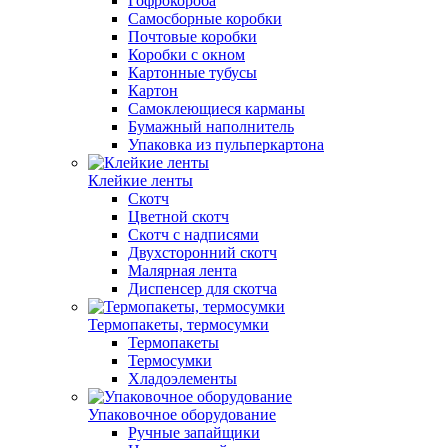
Гофрокороба
Самосборные коробки
Почтовые коробки
Коробки с окном
Картонные тубусы
Картон
Самоклеющиеся карманы
Бумажный наполнитель
Упаковка из пульперкартона
Клейкие ленты
Скотч
Цветной скотч
Скотч с надписями
Двухсторонний скотч
Малярная лента
Диспенсер для скотча
Термопакеты, термосумки
Термопакеты
Термосумки
Хладоэлементы
Упаковочное оборудование
Ручные запайщики