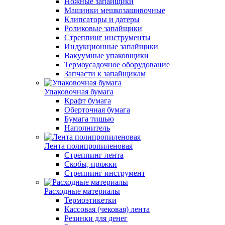
Ножные запайщики
Машинки мешкозашивочные
Клипсаторы и датеры
Роликовые запайщики
Стреппинг инструменты
Индукционные запайщики
Вакуумные упаковщики
Термоусадочное оборудование
Запчасти к запайщикам
Упаковочная бумага
Крафт бумага
Оберточная бумага
Бумага тишью
Наполнитель
Лента полипропиленовая
Стреппинг лента
Скобы, пряжки
Стреппинг инструмент
Расходные материалы
Термоэтикетки
Кассовая (чековая) лента
Резинки для денег