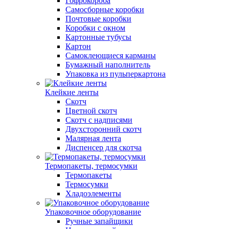
Гофрокороба
Самосборные коробки
Почтовые коробки
Коробки с окном
Картонные тубусы
Картон
Самоклеющиеся карманы
Бумажный наполнитель
Упаковка из пульперкартона
Клейкие ленты
Скотч
Цветной скотч
Скотч с надписями
Двухсторонний скотч
Малярная лента
Диспенсер для скотча
Термопакеты, термосумки
Термопакеты
Термосумки
Хладоэлементы
Упаковочное оборудование
Ручные запайщики