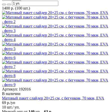
1400
р.
(100 шт.)
Артикул: 192016
В наличии
Матовый пакет слайдер 20×25 см, с бегунком, 70 мкм, EVA
69
р./уп
10 шт./ уп.
Мелкий опт от
140
уп. -
63 р.