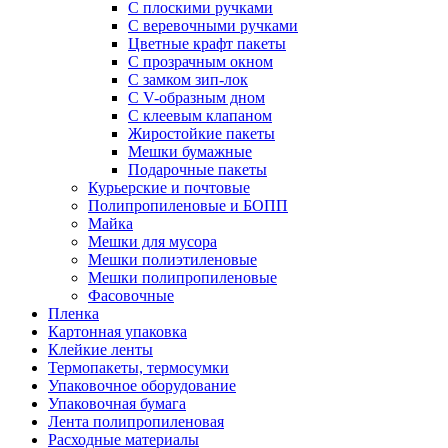
С плоскими ручками
С веревочными ручками
Цветные крафт пакеты
С прозрачным окном
С замком зип-лок
С V-образным дном
С клеевым клапаном
Жиростойкие пакеты
Мешки бумажные
Подарочные пакеты
Курьерские и почтовые
Полипропиленовые и БОПП
Майка
Мешки для мусора
Мешки полиэтиленовые
Мешки полипропиленовые
Фасовочные
Пленка
Картонная упаковка
Клейкие ленты
Термопакеты, термосумки
Упаковочное оборудование
Упаковочная бумага
Лента полипропиленовая
Расходные материалы