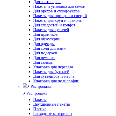
Для зоотоваров
Пакеты и упаковка для семян
Для орехов и сухофруктов
Пакеты для приправ и специй
Пакеты для круп и гранолы
Для сладостей и конфет
Пакеты для куличей
Для пряников
Для бижутерии
Для одежды
Для соли для ванн
Для подарков
Для ремонта
Для склада
Упаковка для переезда
Пакеты для бутылей
Для сувениров и мерча
Упаковка для полиграфии
⚡️ Распродажа
Пакеты
Двухшовные пакеты
Пленка
Расходные материалы