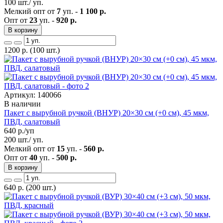
100 шт./ уп.
Мелкий опт от
7
уп. -
1 100 р.
Опт от
23
уп. -
920 р.
В корзину
1200
р.
(100 шт.)
Артикул: 140066
В наличии
Пакет с вырубной ручкой (ВНУР) 20×30 см (+0 см), 45 мкм,
ПВД, салатовый
640
р./уп
200 шт./ уп.
Мелкий опт от
15
уп. -
560 р.
Опт от
40
уп. -
500 р.
В корзину
640
р.
(200 шт.)