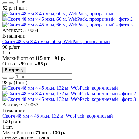
52
р.
(1 шт.)
Артикул: 310064
В наличии
Скотч 48 мм × 45 мкм, 66 м, WebPack, прозрачный
98
р./шт
1 шт.
Мелкий опт от
115
шт. -
91 р.
Опт от
299
шт. -
85 р.
В корзину
98
р.
(1 шт.)
Артикул: 310067
В наличии
Скотч 48 мм × 45 мкм, 132 м, WebPack, коричневый
140
р./шт
1 шт.
Мелкий опт от
75
шт. -
130 р.
Опт от
200
шт. -
120 р.