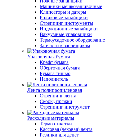
Ножные запайщики
Машинки мешкозашивочные
Клипсаторы и датеры
Роликовые запайщики
Стреппинг инструменты
Индукционные запайщики
Вакуумные упаковщики
Термоусадочное оборудование
Запчасти к запайщикам
Упаковочная бумага
Крафт бумага
Оберточная бумага
Бумага тишью
Наполнитель
Лента полипропиленовая
Стреппинг лента
Скобы, пряжки
Стреппинг инструмент
Расходные материалы
Термоэтикетки
Кассовая (чековая) лента
Резинки для денег