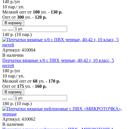
140
р./уп
10 пар./ уп.
Мелкий опт от
100
уп. -
130 р.
Опт от
300
уп. -
120 р.
В корзину
140
р.
(10 пар.)
Артикул: 410004
В наличии
Перчатки вязаные х/б с ПВХ черные, 40-42 г, 10 класс, 5
нитей
180
р./уп
10 пар./ уп.
Мелкий опт от
68
уп. -
170 р.
Опт от
175
уп. -
160 р.
В корзину
180
р.
(10 пар.)
Артикул: 410062
В наличии