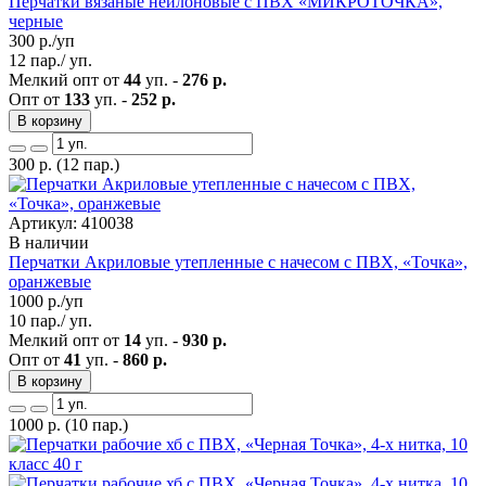
Перчатки вязаные нейлоновые с ПВХ «МИКРОТОЧКА»,
черные
300
р./уп
12 пар./ уп.
Мелкий опт от
44
уп. -
276 р.
Опт от
133
уп. -
252 р.
В корзину
300
р.
(12 пар.)
Артикул: 410038
В наличии
Перчатки Акриловые утепленные с начесом с ПВХ, «Точка»,
оранжевые
1000
р./уп
10 пар./ уп.
Мелкий опт от
14
уп. -
930 р.
Опт от
41
уп. -
860 р.
В корзину
1000
р.
(10 пар.)