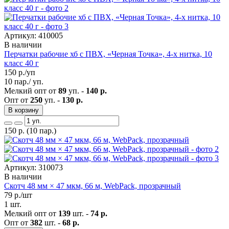
Артикул: 410005
В наличии
Перчатки рабочие хб с ПВХ, «Черная Точка», 4-х нитка, 10
класс 40 г
150
р./уп
10 пар./ уп.
Мелкий опт от
89
уп. -
140 р.
Опт от
250
уп. -
130 р.
В корзину
150
р.
(10 пар.)
Артикул: 310073
В наличии
Скотч 48 мм × 47 мкм, 66 м, WebPack, прозрачный
79
р./шт
1 шт.
Мелкий опт от
139
шт. -
74 р.
Опт от
382
шт. -
68 р.