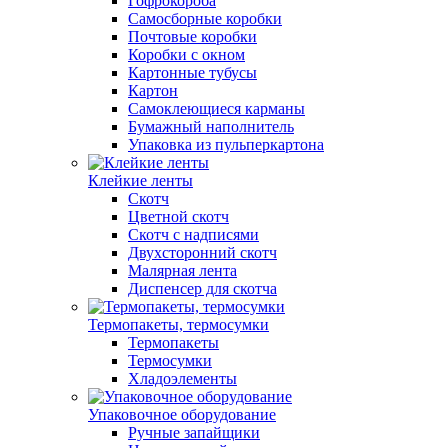
Гофрокороба
Самосборные коробки
Почтовые коробки
Коробки с окном
Картонные тубусы
Картон
Самоклеющиеся карманы
Бумажный наполнитель
Упаковка из пульперкартона
Клейкие ленты
Скотч
Цветной скотч
Скотч с надписями
Двухсторонний скотч
Малярная лента
Диспенсер для скотча
Термопакеты, термосумки
Термопакеты
Термосумки
Хладоэлементы
Упаковочное оборудование
Ручные запайщики