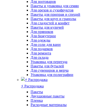
Для зоотоваров
Пакеты и упаковка для семян
Для орехов и сухофруктов
Пакеты для приправ и специй
Пакеты для круп и гранолы
Для сладостей и конфет
Пакеты для куличей
Для пряников
Для бижутерии
Для одежды
Для соли для ванн
Для подарков
Для ремонта
Для склада
Упаковка для переезда
Пакеты для бутылей
Для сувениров и мерча
Упаковка для полиграфии
⚡️ Распродажа
Пакеты
Двухшовные пакеты
Пленка
Расходные материалы