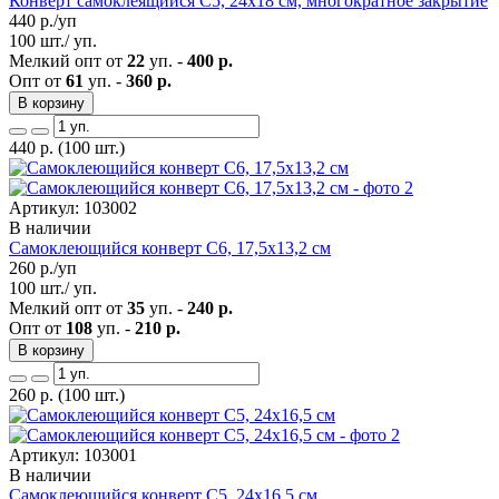
Конверт самоклеящийся С5, 24х18 см, многократное закрытие
440
р./уп
100 шт./ уп.
Мелкий опт от
22
уп. -
400 р.
Опт от
61
уп. -
360 р.
В корзину
440
р.
(100 шт.)
Артикул: 103002
В наличии
Самоклеющийся конверт С6, 17,5х13,2 см
260
р./уп
100 шт./ уп.
Мелкий опт от
35
уп. -
240 р.
Опт от
108
уп. -
210 р.
В корзину
260
р.
(100 шт.)
Артикул: 103001
В наличии
Самоклеющийся конверт С5, 24х16,5 см