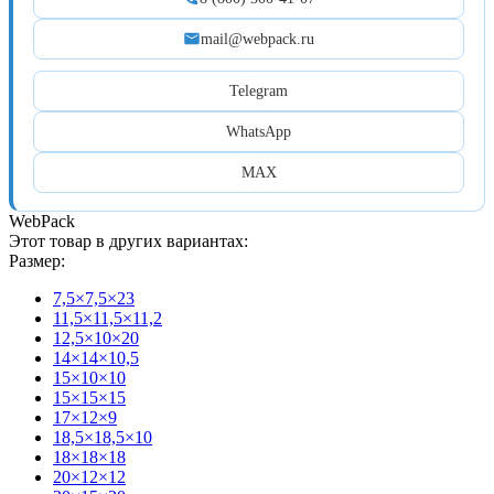
mail@webpack.ru
Telegram
WhatsApp
MAX
WebPack
Этот товар в других вариантах:
Размер:
7,5×7,5×23
11,5×11,5×11,2
12,5×10×20
14×14×10,5
15×10×10
15×15×15
17×12×9
18,5×18,5×10
18×18×18
20×12×12