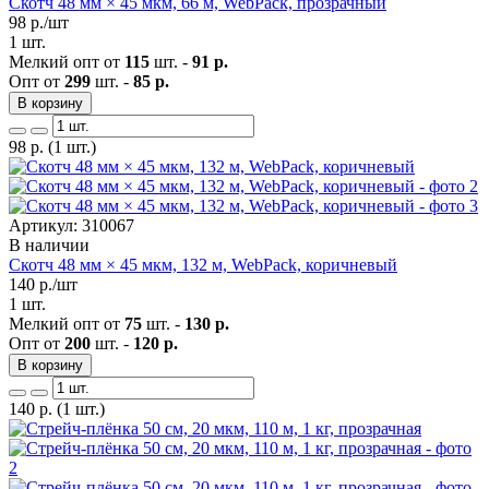
Скотч 48 мм × 45 мкм, 66 м, WebPack, прозрачный
98
р./шт
1 шт.
Мелкий опт от
115
шт. -
91 р.
Опт от
299
шт. -
85 р.
В корзину
98
р.
(1 шт.)
Артикул: 310067
В наличии
Скотч 48 мм × 45 мкм, 132 м, WebPack, коричневый
140
р./шт
1 шт.
Мелкий опт от
75
шт. -
130 р.
Опт от
200
шт. -
120 р.
В корзину
140
р.
(1 шт.)