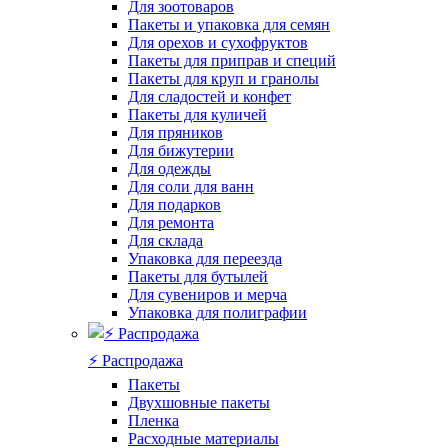
Для зоотоваров
Пакеты и упаковка для семян
Для орехов и сухофруктов
Пакеты для приправ и специй
Пакеты для круп и гранолы
Для сладостей и конфет
Пакеты для куличей
Для пряников
Для бижутерии
Для одежды
Для соли для ванн
Для подарков
Для ремонта
Для склада
Упаковка для переезда
Пакеты для бутылей
Для сувениров и мерча
Упаковка для полиграфии
⚡️ Распродажа
Пакеты
Двухшовные пакеты
Пленка
Расходные материалы