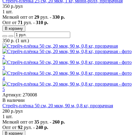
Стрейч-плёнка 25 см, 20 мкм, 1 кг, мини-ролл, прозрачная
350
р./рул
1 шт.
Мелкий опт от
29
рул. -
330 р.
Опт от
71
рул. -
310 р.
В корзину
350
р.
(1 шт.)
Артикул: 270008
В наличии
Стрейч-плёнка 50 см, 20 мкм, 90 м, 0,8 кг, прозрачная
280
р./рул
1 шт.
Мелкий опт от
35
рул. -
260 р.
Опт от
92
рул. -
240 р.
В корзину