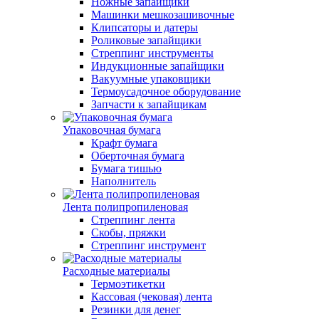
Ножные запайщики
Машинки мешкозашивочные
Клипсаторы и датеры
Роликовые запайщики
Стреппинг инструменты
Индукционные запайщики
Вакуумные упаковщики
Термоусадочное оборудование
Запчасти к запайщикам
Упаковочная бумага
Крафт бумага
Оберточная бумага
Бумага тишью
Наполнитель
Лента полипропиленовая
Стреппинг лента
Скобы, пряжки
Стреппинг инструмент
Расходные материалы
Термоэтикетки
Кассовая (чековая) лента
Резинки для денег