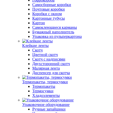
Гофрокороба
Самосборные коробки
Почтовые коробки
Коробки с окном
Картонные тубусы
Картон
Самоклеющиеся карманы
Бумажный наполнитель
Упаковка из пульперкартона
Клейкие ленты
Скотч
Цветной скотч
Скотч с надписями
Двухсторонний скотч
Малярная лента
Диспенсер для скотча
Термопакеты, термосумки
Термопакеты
Термосумки
Хладоэлементы
Упаковочное оборудование
Ручные запайщики