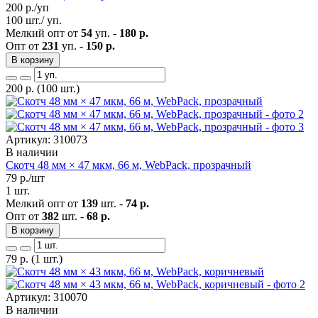
200
р./уп
100 шт./ уп.
Мелкий опт от
54
уп. -
180 р.
Опт от
231
уп. -
150 р.
В корзину
200
р.
(100 шт.)
Артикул: 310073
В наличии
Скотч 48 мм × 47 мкм, 66 м, WebPack, прозрачный
79
р./шт
1 шт.
Мелкий опт от
139
шт. -
74 р.
Опт от
382
шт. -
68 р.
В корзину
79
р.
(1 шт.)
Артикул: 310070
В наличии