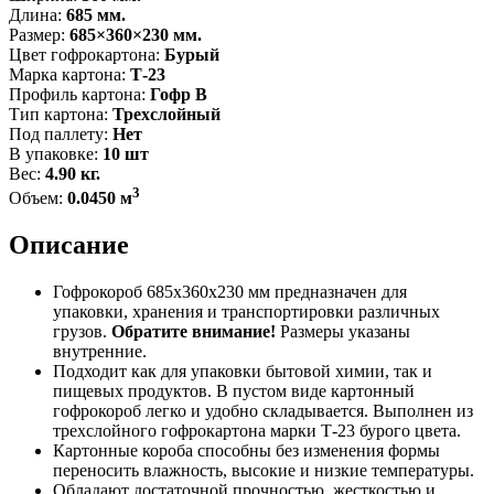
Длина:
685 мм.
Размер:
685×360×230 мм.
Цвет гофрокартона:
Бурый
Марка картона:
Т-23
Профиль картона:
Гофр В
Тип картона:
Трехслойный
Под паллету:
Нет
В упаковке:
10 шт
Вес:
4.90 кг.
3
Объем:
0.0450 м
Описание
Гофрокороб 685х360х230 мм предназначен для
упаковки, хранения и транспортировки различных
грузов.
Обратите внимание!
Размеры указаны
внутренние.
Подходит как для упаковки бытовой химии, так и
пищевых продуктов. В пустом виде картонный
гофрокороб легко и удобно складывается. Выполнен из
трехслойного гофрокартона марки Т-23 бурого цвета.
Картонные короба способны без изменения формы
переносить влажность, высокие и низкие температуры.
Обладают достаточной прочностью, жесткостью и