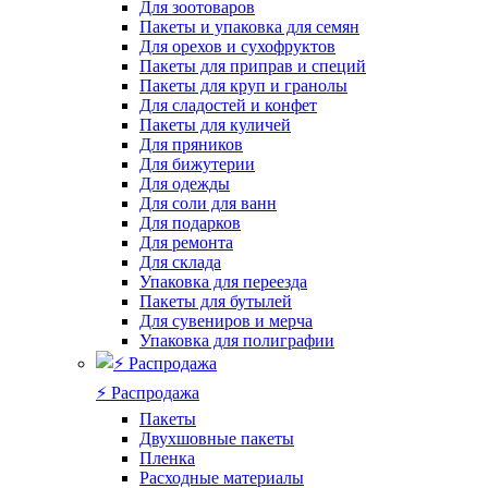
Для зоотоваров
Пакеты и упаковка для семян
Для орехов и сухофруктов
Пакеты для приправ и специй
Пакеты для круп и гранолы
Для сладостей и конфет
Пакеты для куличей
Для пряников
Для бижутерии
Для одежды
Для соли для ванн
Для подарков
Для ремонта
Для склада
Упаковка для переезда
Пакеты для бутылей
Для сувениров и мерча
Упаковка для полиграфии
⚡️ Распродажа
Пакеты
Двухшовные пакеты
Пленка
Расходные материалы