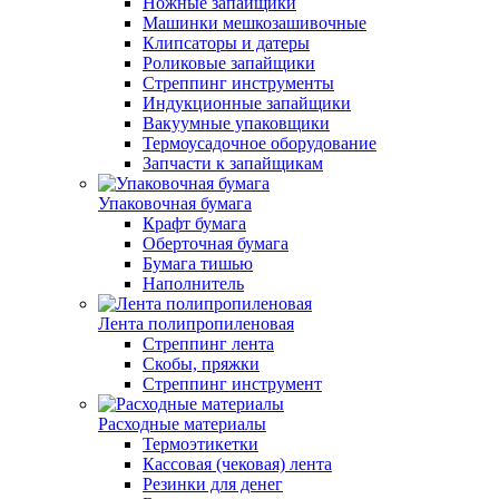
Ножные запайщики
Машинки мешкозашивочные
Клипсаторы и датеры
Роликовые запайщики
Стреппинг инструменты
Индукционные запайщики
Вакуумные упаковщики
Термоусадочное оборудование
Запчасти к запайщикам
Упаковочная бумага
Крафт бумага
Оберточная бумага
Бумага тишью
Наполнитель
Лента полипропиленовая
Стреппинг лента
Скобы, пряжки
Стреппинг инструмент
Расходные материалы
Термоэтикетки
Кассовая (чековая) лента
Резинки для денег