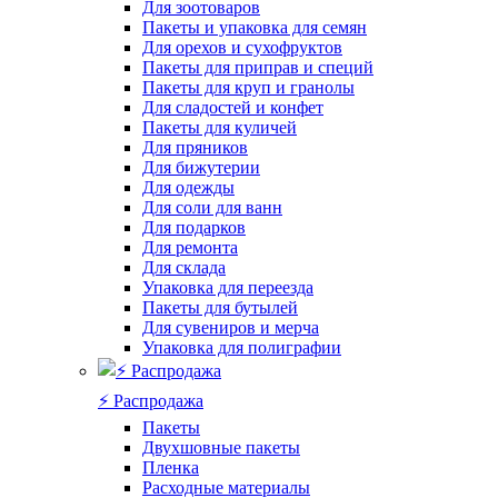
Для зоотоваров
Пакеты и упаковка для семян
Для орехов и сухофруктов
Пакеты для приправ и специй
Пакеты для круп и гранолы
Для сладостей и конфет
Пакеты для куличей
Для пряников
Для бижутерии
Для одежды
Для соли для ванн
Для подарков
Для ремонта
Для склада
Упаковка для переезда
Пакеты для бутылей
Для сувениров и мерча
Упаковка для полиграфии
⚡️ Распродажа
Пакеты
Двухшовные пакеты
Пленка
Расходные материалы