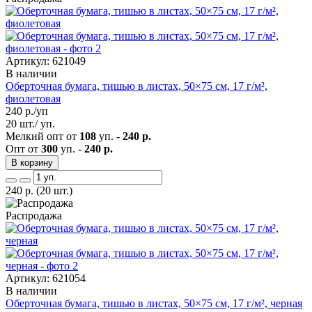
Артикул: 621049
В наличии
Оберточная бумага, тишью в листах, 50×75 см, 17 г/м²,
фиолетовая
240
р./уп
20 шт./ уп.
Мелкий опт от
108
уп. -
240 р.
Опт от
300
уп. -
240 р.
В корзину
240
р.
(20 шт.)
Распродажа
Артикул: 621054
В наличии
Оберточная бумага, тишью в листах, 50×75 см, 17 г/м², черная