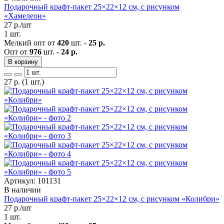
Подарочный крафт-пакет 25×22×12 см, с рисунком
«Хамелеон»
27
р./шт
1 шт.
Мелкий опт от
420
шт. -
25 р.
Опт от
976
шт. -
24 р.
В корзину
27
р.
(1 шт.)
Артикул: 101131
В наличии
Подарочный крафт-пакет 25×22×12 см, с рисунком «Колибри»
27
р./шт
1 шт.