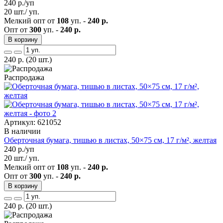
240
р./уп
20 шт./ уп.
Мелкий опт от
108
уп. -
240 р.
Опт от
300
уп. -
240 р.
В корзину
240
р.
(20 шт.)
Распродажа
Артикул: 621052
В наличии
Оберточная бумага, тишью в листах, 50×75 см, 17 г/м², желтая
240
р./уп
20 шт./ уп.
Мелкий опт от
108
уп. -
240 р.
Опт от
300
уп. -
240 р.
В корзину
240
р.
(20 шт.)