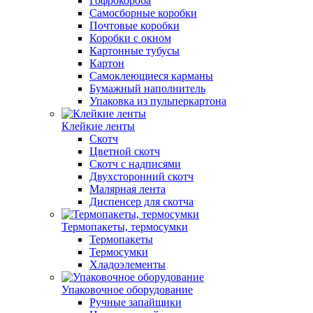
Гофрокороба
Самосборные коробки
Почтовые коробки
Коробки с окном
Картонные тубусы
Картон
Самоклеющиеся карманы
Бумажный наполнитель
Упаковка из пульперкартона
Клейкие ленты
Скотч
Цветной скотч
Скотч с надписями
Двухсторонний скотч
Малярная лента
Диспенсер для скотча
Термопакеты, термосумки
Термопакеты
Термосумки
Хладоэлементы
Упаковочное оборудование
Ручные запайщики