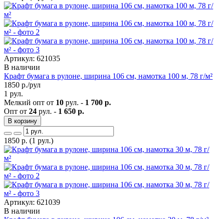
Артикул: 621035
В наличии
Крафт бумага в рулоне, ширина 106 см, намотка 100 м, 78 г/м²
1850
р./рул
1 рул.
Мелкий опт от
10
рул. -
1 700 р.
Опт от
24
рул. -
1 650 р.
В корзину
1850
р.
(1 рул.)
Артикул: 621039
В наличии