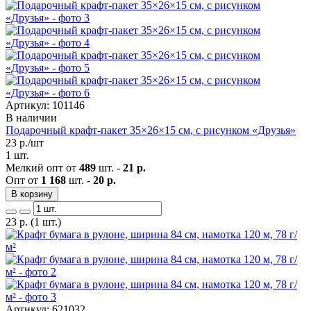
Артикул: 101146
В наличии
Подарочный крафт-пакет 35×26×15 см, с рисунком «Друзья»
23
р./шт
1 шт.
Мелкий опт от
489
шт. -
21 р.
Опт от
1 168
шт. -
20 р.
В корзину
23
р.
(1 шт.)
Артикул: 621032