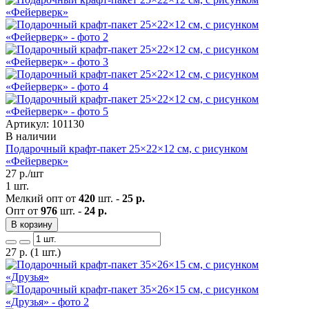
Артикул: 101130
В наличии
Подарочный крафт-пакет 25×22×12 см, с рисунком
«Фейерверк»
27
р./шт
1 шт.
Мелкий опт от
420
шт. -
25 р.
Опт от
976
шт. -
24 р.
В корзину
27
р.
(1 шт.)