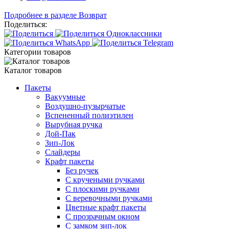
Подробнее в разделе Возврат
Поделиться:
Категории товаров
Каталог товаров
Пакеты
Вакуумные
Воздушно-пузырчатые
Вспененный полиэтилен
Вырубная ручка
Дой-Пак
Зип-Лок
Слайдеры
Крафт пакеты
Без ручек
С кручеными ручками
С плоскими ручками
С веревочными ручками
Цветные крафт пакеты
С прозрачным окном
С замком зип-лок