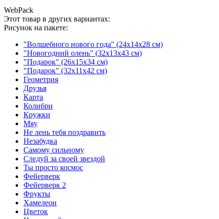
WebPack
Этот товар в других вариантах:
Рисунок на пакете:
"Волшебного нового года" (24x14x28 см)
"Новогодний олень" (32x13x43 см)
"Подарок" (26x15x34 см)
"Подарок" (32x11x42 см)
Геометрия
Друзья
Карта
Колибри
Кружки
Мяу
Не лень тебя поздравить
Незабудка
Самому сильному
Следуй за своей звездой
Ты просто космос
Фейерверк
Фейерверк 2
Фрукты
Хамелеон
Цветок