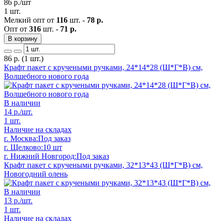
86
р./шт
1 шт.
Мелкий опт от
116
шт. -
78 р.
Опт от
316
шт. -
71 р.
В корзину
86
р.
(1 шт.)
Крафт пакет с кручеными ручками, 24*14*28 (Ш*Г*В) см,
Волшебного нового года
В наличии
14
р./шт.
1 шт.
Наличие на складах
г. Москва:
Под заказ
г. Щелково:
10 шт
г. Нижний Новгород:
Под заказ
Крафт пакет с кручеными ручками, 32*13*43 (Ш*Г*В) см,
Новогодний олень
В наличии
13
р./шт.
1 шт.
Наличие на складах