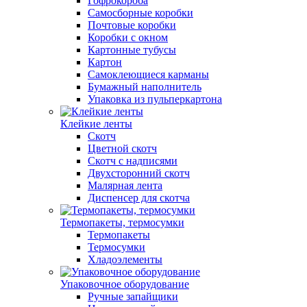
Гофрокороба
Самосборные коробки
Почтовые коробки
Коробки с окном
Картонные тубусы
Картон
Самоклеющиеся карманы
Бумажный наполнитель
Упаковка из пульперкартона
Клейкие ленты
Скотч
Цветной скотч
Скотч с надписями
Двухсторонний скотч
Малярная лента
Диспенсер для скотча
Термопакеты, термосумки
Термопакеты
Термосумки
Хладоэлементы
Упаковочное оборудование
Ручные запайщики