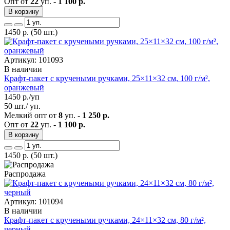
Опт от
22
уп. -
1 100 р.
В корзину
1450
р.
(50 шт.)
Артикул: 101093
В наличии
Крафт-пакет с кручеными ручками, 25×11×32 см, 100 г/м²,
оранжевый
1450
р./уп
50 шт./ уп.
Мелкий опт от
8
уп. -
1 250 р.
Опт от
22
уп. -
1 100 р.
В корзину
1450
р.
(50 шт.)
Распродажа
Артикул: 101094
В наличии
Крафт-пакет с кручеными ручками, 24×11×32 см, 80 г/м²,
черный