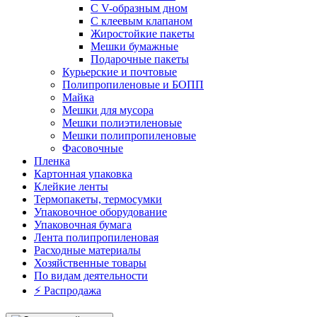
С V-образным дном
С клеевым клапаном
Жиростойкие пакеты
Мешки бумажные
Подарочные пакеты
Курьерские и почтовые
Полипропиленовые и БОПП
Майка
Мешки для мусора
Мешки полиэтиленовые
Мешки полипропиленовые
Фасовочные
Пленка
Картонная упаковка
Клейкие ленты
Термопакеты, термосумки
Упаковочное оборудование
Упаковочная бумага
Лента полипропиленовая
Расходные материалы
Хозяйственные товары
По видам деятельности
⚡️ Распродажа