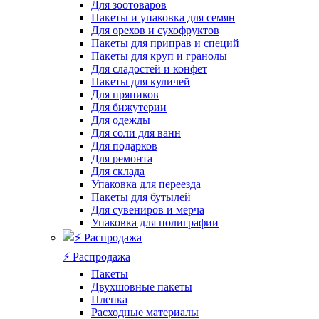
Для зоотоваров
Пакеты и упаковка для семян
Для орехов и сухофруктов
Пакеты для приправ и специй
Пакеты для круп и гранолы
Для сладостей и конфет
Пакеты для куличей
Для пряников
Для бижутерии
Для одежды
Для соли для ванн
Для подарков
Для ремонта
Для склада
Упаковка для переезда
Пакеты для бутылей
Для сувениров и мерча
Упаковка для полиграфии
⚡️ Распродажа
Пакеты
Двухшовные пакеты
Пленка
Расходные материалы