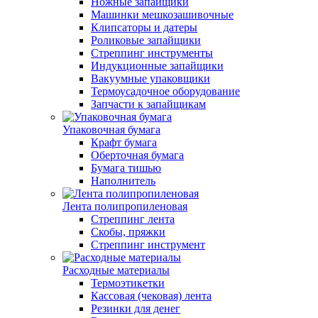
Ножные запайщики
Машинки мешкозашивочные
Клипсаторы и датеры
Роликовые запайщики
Стреппинг инструменты
Индукционные запайщики
Вакуумные упаковщики
Термоусадочное оборудование
Запчасти к запайщикам
Упаковочная бумага
Крафт бумага
Оберточная бумага
Бумага тишью
Наполнитель
Лента полипропиленовая
Стреппинг лента
Скобы, пряжки
Стреппинг инструмент
Расходные материалы
Термоэтикетки
Кассовая (чековая) лента
Резинки для денег