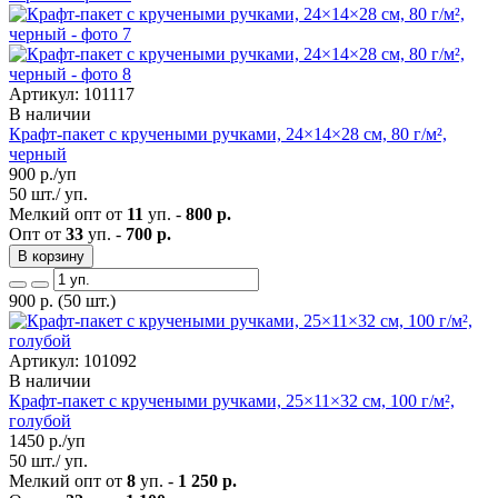
Артикул: 101117
В наличии
Крафт-пакет с кручеными ручками, 24×14×28 см, 80 г/м²,
черный
900
р./уп
50 шт./ уп.
Мелкий опт от
11
уп. -
800 р.
Опт от
33
уп. -
700 р.
В корзину
900
р.
(50 шт.)
Артикул: 101092
В наличии
Крафт-пакет с кручеными ручками, 25×11×32 см, 100 г/м²,
голубой
1450
р./уп
50 шт./ уп.
Мелкий опт от
8
уп. -
1 250 р.