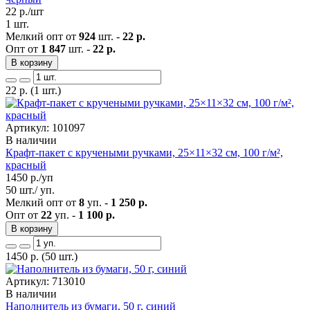
22
р./шт
1 шт.
Мелкий опт от
924
шт. -
22 р.
Опт от
1 847
шт. -
22 р.
В корзину
22
р.
(1 шт.)
Артикул: 101097
В наличии
Крафт-пакет с кручеными ручками, 25×11×32 см, 100 г/м²,
красный
1450
р./уп
50 шт./ уп.
Мелкий опт от
8
уп. -
1 250 р.
Опт от
22
уп. -
1 100 р.
В корзину
1450
р.
(50 шт.)
Артикул: 713010
В наличии
Наполнитель из бумаги, 50 г, синий