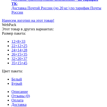
ТК
;
Доставка Почтой России (до 20 кг.) по тарифам Почты
России
Нанесем логотип на этот товар!
WebPack
Этот товар в других вариантах:
Размер пакета:
12×8×33
22×12×25
24×14×28
26×15×35
32×20×37
35×15×45
Цвет пакета:
Белый
Бурый
Описание
Отзывы (0)
Оплата
Доставка