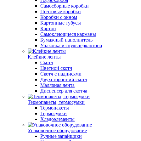
Гофрокороба
Самосборные коробки
Почтовые коробки
Коробки с окном
Картонные тубусы
Картон
Самоклеющиеся карманы
Бумажный наполнитель
Упаковка из пульперкартона
Клейкие ленты
Скотч
Цветной скотч
Скотч с надписями
Двухсторонний скотч
Малярная лента
Диспенсер для скотча
Термопакеты, термосумки
Термопакеты
Термосумки
Хладоэлементы
Упаковочное оборудование
Ручные запайщики