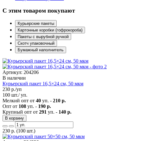
С этим товаром покупают
Курьерские пакеты
Картонные коробки (гофрокороба)
Пакеты с вырубной ручкой
Скотч упаковочный
Бумажный наполнитель
Артикул: 204206
В наличии
Курьерский пакет 16,5×24 см, 50 мкм
230
р./уп
100 шт./ уп.
Мелкий опт от
40
уп. -
210 р.
Опт от
108
уп. -
190 р.
Крупный опт от
291
уп. -
140 р.
В корзину
230
р.
(100 шт.)