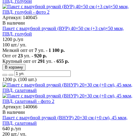
Артикул: 140045
В наличии
Пакет с вырубной ручкой (ВУР) 40×50 см (+3 см)×50 мкм,
ПВД, голубой
1200
р./уп
100 шт./ уп.
Мелкий опт от
7
уп. -
1 100 р.
Опт от
23
уп. -
920 р.
Крупный опт от
291
уп. -
655 р.
В корзину
1200
р.
(100 шт.)
Артикул: 140066
В наличии
Пакет с вырубной ручкой (ВНУР) 20×30 см (+0 см), 45 мкм,
ПВД, салатовый
640
р./уп
200 шт./ уп.