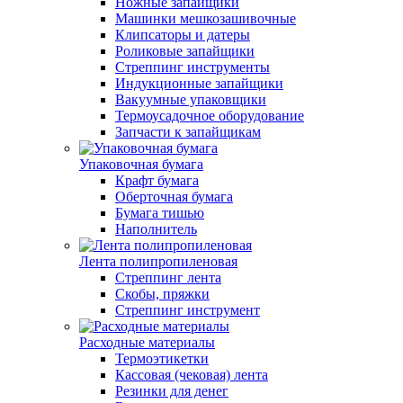
Ножные запайщики
Машинки мешкозашивочные
Клипсаторы и датеры
Роликовые запайщики
Стреппинг инструменты
Индукционные запайщики
Вакуумные упаковщики
Термоусадочное оборудование
Запчасти к запайщикам
Упаковочная бумага
Крафт бумага
Оберточная бумага
Бумага тишью
Наполнитель
Лента полипропиленовая
Стреппинг лента
Скобы, пряжки
Стреппинг инструмент
Расходные материалы
Термоэтикетки
Кассовая (чековая) лента
Резинки для денег