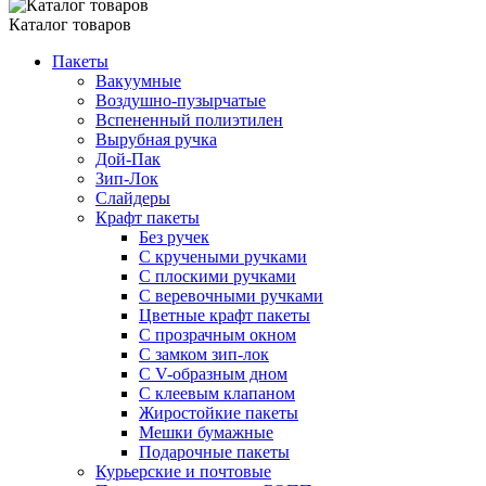
Каталог товаров
Пакеты
Вакуумные
Воздушно-пузырчатые
Вспененный полиэтилен
Вырубная ручка
Дой-Пак
Зип-Лок
Слайдеры
Крафт пакеты
Без ручек
С кручеными ручками
С плоскими ручками
С веревочными ручками
Цветные крафт пакеты
С прозрачным окном
С замком зип-лок
С V-образным дном
С клеевым клапаном
Жиростойкие пакеты
Мешки бумажные
Подарочные пакеты
Курьерские и почтовые