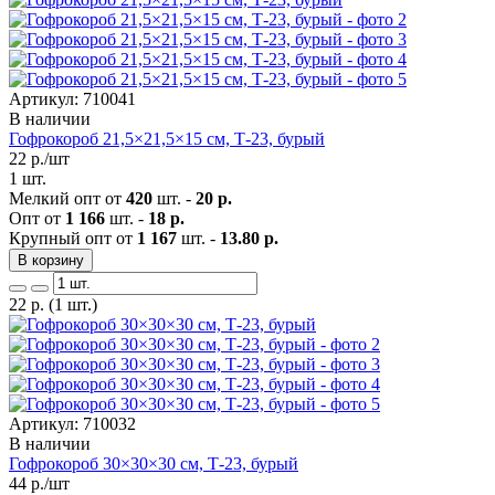
Артикул: 710041
В наличии
Гофрокороб 21,5×21,5×15 см, Т-23, бурый
22
р./шт
1 шт.
Мелкий опт от
420
шт. -
20 р.
Опт от
1 166
шт. -
18 р.
Крупный опт от
1 167
шт. -
13.80 р.
В корзину
22
р.
(1 шт.)
Артикул: 710032
В наличии
Гофрокороб 30×30×30 см, Т-23, бурый
44
р./шт