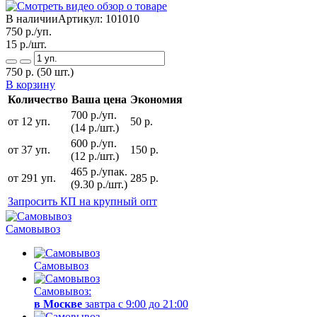
В наличии
Артикул:
101010
750
р./уп.
15
р./шт.
750
р.
(50 шт.)
В корзину
Количество
Ваша цена
Экономия
700 р./уп.
от 12 уп.
50 р.
(14 р./шт.)
600 р./уп.
от 37 уп.
150 р.
(12 р./шт.)
465 р./упак.
от 291 уп.
285 р.
(9.30 р./шт.)
Запросить КП на крупный опт
Самовывоз
Самовывоз
Самовывоз:
в Москве
завтра с 9:00 до 21:00