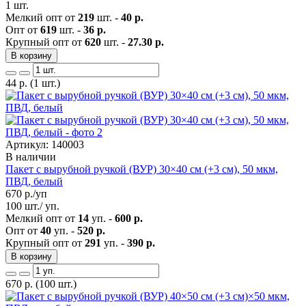
1 шт.
Мелкий опт от
219
шт. -
40 р.
Опт от
619
шт. -
36 р.
Крупный опт от
620
шт. -
27.30 р.
В корзину
44
р.
(1 шт.)
Артикул: 140003
В наличии
Пакет с вырубной ручкой (ВУР) 30×40 см (+3 см), 50 мкм,
ПВД, белый
670
р./уп
100 шт./ уп.
Мелкий опт от
14
уп. -
600 р.
Опт от
40
уп. -
520 р.
Крупный опт от
291
уп. -
390 р.
В корзину
670
р.
(100 шт.)