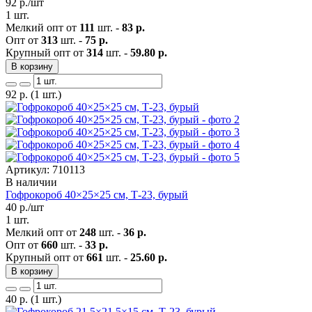
92
р./шт
1 шт.
Мелкий опт от
111
шт. -
83 р.
Опт от
313
шт. -
75 р.
Крупный опт от
314
шт. -
59.80 р.
В корзину
92
р.
(1 шт.)
Артикул: 710113
В наличии
Гофрокороб 40×25×25 см, Т-23, бурый
40
р./шт
1 шт.
Мелкий опт от
248
шт. -
36 р.
Опт от
660
шт. -
33 р.
Крупный опт от
661
шт. -
25.60 р.
В корзину
40
р.
(1 шт.)