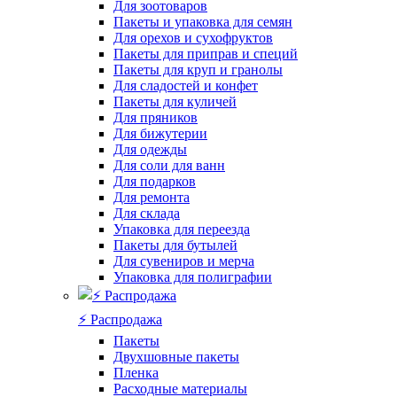
Для зоотоваров
Пакеты и упаковка для семян
Для орехов и сухофруктов
Пакеты для приправ и специй
Пакеты для круп и гранолы
Для сладостей и конфет
Пакеты для куличей
Для пряников
Для бижутерии
Для одежды
Для соли для ванн
Для подарков
Для ремонта
Для склада
Упаковка для переезда
Пакеты для бутылей
Для сувениров и мерча
Упаковка для полиграфии
⚡️ Распродажа
Пакеты
Двухшовные пакеты
Пленка
Расходные материалы