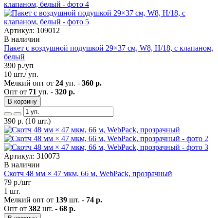
Артикул: 109012
В наличии
Пакет с воздушной подушкой 29×37 см, W8, H/18, с клапаном,
белый
390
р./уп
10 шт./ уп.
Мелкий опт от
24
уп. -
360 р.
Опт от
71
уп. -
320 р.
В корзину
390
р.
(10 шт.)
Артикул: 310073
В наличии
Скотч 48 мм × 47 мкм, 66 м, WebPack, прозрачный
79
р./шт
1 шт.
Мелкий опт от
139
шт. -
74 р.
Опт от
382
шт. -
68 р.