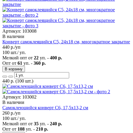
Артикул: 103008
В наличии
Конверт самоклеящийся С5, 24х18 см, многократное закрытие
440
р./уп
100 шт./ уп.
Мелкий опт от
22
уп. -
400 р.
Опт от
61
уп. -
360 р.
В корзину
440
р.
(100 шт.)
Артикул: 103002
В наличии
Самоклеющийся конверт С6, 17,5х13,2 см
260
р./уп
100 шт./ уп.
Мелкий опт от
35
уп. -
240 р.
Опт от
108
уп. -
210 р.