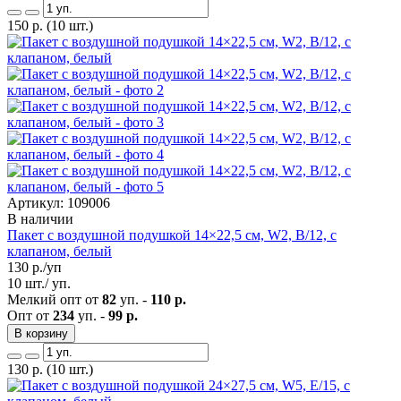
150
р.
(10 шт.)
Артикул: 109006
В наличии
Пакет с воздушной подушкой 14×22,5 см, W2, B/12, с
клапаном, белый
130
р./уп
10 шт./ уп.
Мелкий опт от
82
уп. -
110 р.
Опт от
234
уп. -
99 р.
В корзину
130
р.
(10 шт.)