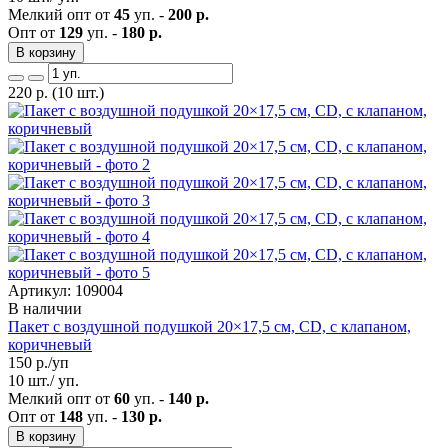
Мелкий опт от
45
уп. -
200 р.
Опт от
129
уп. -
180 р.
В корзину
220
р.
(10 шт.)
Артикул: 109004
В наличии
Пакет с воздушной подушкой 20×17,5 см, CD, с клапаном,
коричневый
150
р./уп
10 шт./ уп.
Мелкий опт от
60
уп. -
140 р.
Опт от
148
уп. -
130 р.
В корзину