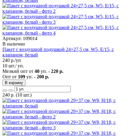
Артикул: 109014
В наличии
Пакет с воздушной подушкой 24×27,5 см, W5, E/15, с
клапаном, белый
240
р./уп
10 шт./ уп.
Мелкий опт от
40
уп. -
220 р.
Опт от
109
уп. -
200 р.
В корзину
240
р.
(10 шт.)