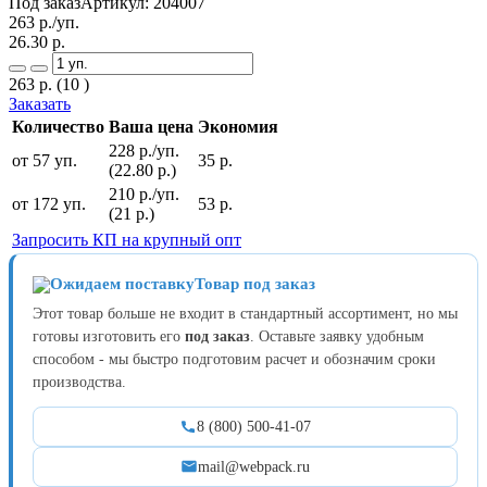
Под заказ
Артикул:
204007
263
р./уп.
26.30
р.
263
р.
(10 )
Заказать
Количество
Ваша цена
Экономия
228 р./уп.
от 57 уп.
35 р.
(22.80 р.)
210 р./уп.
от 172 уп.
53 р.
(21 р.)
Запросить КП на крупный опт
Товар под заказ
Этот товар больше не входит в стандартный ассортимент, но мы
готовы изготовить его
под заказ
. Оставьте заявку удобным
способом - мы быстро подготовим расчет и обозначим сроки
производства.
8 (800) 500-41-07
mail@webpack.ru