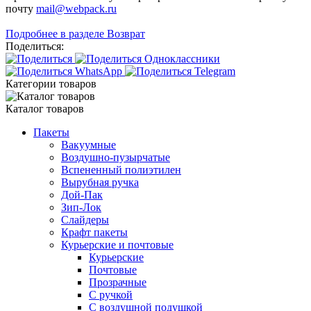
почту
mail@webpack.ru
Подробнее в разделе Возврат
Поделиться:
Категории товаров
Каталог товаров
Пакеты
Вакуумные
Воздушно-пузырчатые
Вспененный полиэтилен
Вырубная ручка
Дой-Пак
Зип-Лок
Слайдеры
Крафт пакеты
Курьерские и почтовые
Курьерские
Почтовые
Прозрачные
С ручкой
С воздушной подушкой