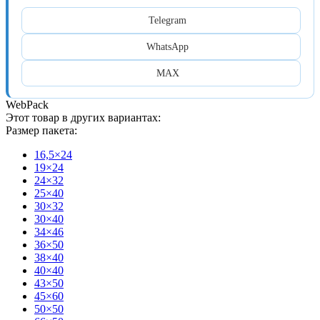
Telegram
WhatsApp
MAX
WebPack
Этот товар в других вариантах:
Размер пакета:
16,5×24
19×24
24×32
25×40
30×32
30×40
34×46
36×50
38×40
40×40
43×50
45×60
50×50