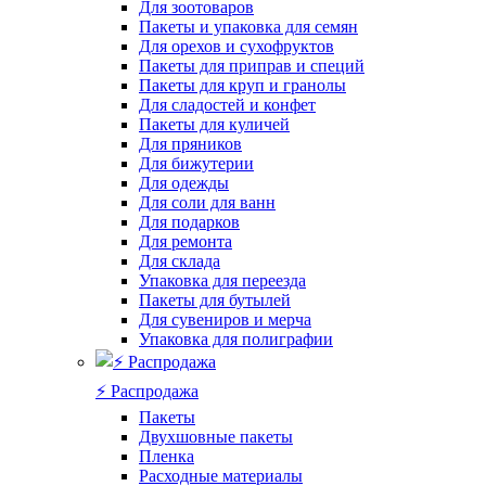
Для зоотоваров
Пакеты и упаковка для семян
Для орехов и сухофруктов
Пакеты для приправ и специй
Пакеты для круп и гранолы
Для сладостей и конфет
Пакеты для куличей
Для пряников
Для бижутерии
Для одежды
Для соли для ванн
Для подарков
Для ремонта
Для склада
Упаковка для переезда
Пакеты для бутылей
Для сувениров и мерча
Упаковка для полиграфии
⚡️ Распродажа
Пакеты
Двухшовные пакеты
Пленка
Расходные материалы