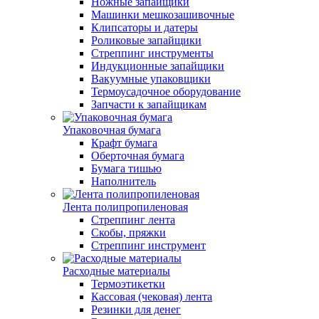
Ножные запайщики
Машинки мешкозашивочные
Клипсаторы и датеры
Роликовые запайщики
Стреппинг инструменты
Индукционные запайщики
Вакуумные упаковщики
Термоусадочное оборудование
Запчасти к запайщикам
Упаковочная бумага
Крафт бумага
Оберточная бумага
Бумага тишью
Наполнитель
Лента полипропиленовая
Стреппинг лента
Скобы, пряжки
Стреппинг инструмент
Расходные материалы
Термоэтикетки
Кассовая (чековая) лента
Резинки для денег