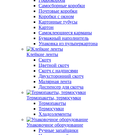
Гофрокороба
Самосборные коробки
Почтовые коробки
Коробки с окном
Картонные тубусы
Картон
Самоклеющиеся карманы
Бумажный наполнитель
Упаковка из пульперкартона
Клейкие ленты
Скотч
Цветной скотч
Скотч с надписями
Двухсторонний скотч
Малярная лента
Диспенсер для скотча
Термопакеты, термосумки
Термопакеты
Термосумки
Хладоэлементы
Упаковочное оборудование
Ручные запайщики