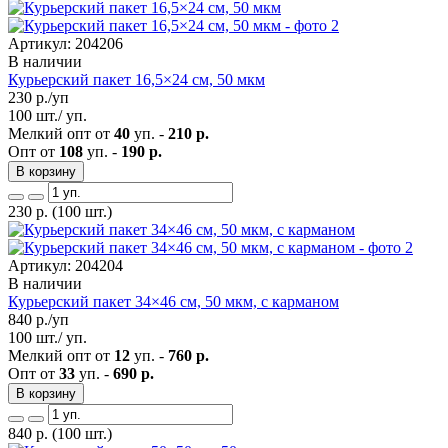
Артикул: 204206
В наличии
Курьерский пакет 16,5×24 см, 50 мкм
230
р./уп
100 шт./ уп.
Мелкий опт от
40
уп. -
210 р.
Опт от
108
уп. -
190 р.
В корзину
230
р.
(100 шт.)
Артикул: 204204
В наличии
Курьерский пакет 34×46 см, 50 мкм, с карманом
840
р./уп
100 шт./ уп.
Мелкий опт от
12
уп. -
760 р.
Опт от
33
уп. -
690 р.
В корзину
840
р.
(100 шт.)