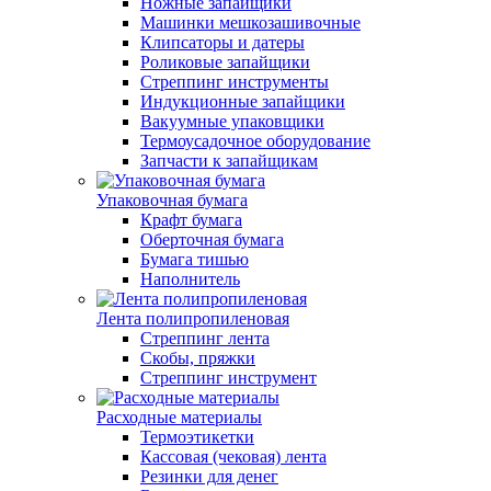
Ножные запайщики
Машинки мешкозашивочные
Клипсаторы и датеры
Роликовые запайщики
Стреппинг инструменты
Индукционные запайщики
Вакуумные упаковщики
Термоусадочное оборудование
Запчасти к запайщикам
Упаковочная бумага
Крафт бумага
Оберточная бумага
Бумага тишью
Наполнитель
Лента полипропиленовая
Стреппинг лента
Скобы, пряжки
Стреппинг инструмент
Расходные материалы
Термоэтикетки
Кассовая (чековая) лента
Резинки для денег