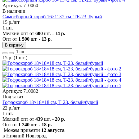
Артикул: 710060
В наличии
Самосборный короб 16×11×2 см, ТЕ-23, бурый
15
р./шт
1 шт.
Мелкий опт от
600
шт. -
14 р.
Опт от
1 500
шт. -
13 р.
В корзину
15
р.
(1 шт.)
Артикул: 710082
Под заказ
Гофрокороб 18×18×18 см, Т-23, белый/бурый
22
р./шт
1 шт.
Мелкий опт от
439
шт. -
20 р.
Опт от
1 240
шт. -
18 р.
Можем привезти
12 августа
в Нижний Новгород