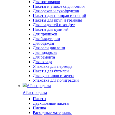
Для зоотоваров
Пакеты и упаковка для семян
Для орехов и сухофруктов
Пакеты для приправ и специй
Пакеты для круп и гранолы
Для сладостей и конфет
Пакеты для куличей
Для пряников
Для бижутерии
Для одежды
Для соли для ванн
Для подарков
Для ремонта
Для склада
Упаковка для переезда
Пакеты для бутылей
Для сувениров и мерча
Упаковка для полиграфии
⚡️ Распродажа
Пакеты
Двухшовные пакеты
Пленка
Расходные материалы