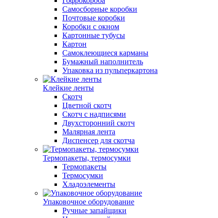
Гофрокороба
Самосборные коробки
Почтовые коробки
Коробки с окном
Картонные тубусы
Картон
Самоклеющиеся карманы
Бумажный наполнитель
Упаковка из пульперкартона
Клейкие ленты
Скотч
Цветной скотч
Скотч с надписями
Двухсторонний скотч
Малярная лента
Диспенсер для скотча
Термопакеты, термосумки
Термопакеты
Термосумки
Хладоэлементы
Упаковочное оборудование
Ручные запайщики