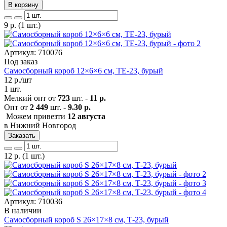
В корзину
9
р.
(1 шт.)
Артикул: 710076
Под заказ
Самосборный короб 12×6×6 см, ТЕ-23, бурый
12
р./шт
1 шт.
Мелкий опт от
723
шт. -
11 р.
Опт от
2 449
шт. -
9.30 р.
Можем привезти
12 августа
в Нижний Новгород
Заказать
12
р.
(1 шт.)
Артикул: 710036
В наличии
Самосборный короб S 26×17×8 см, Т-23, бурый