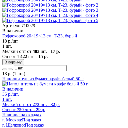
Артикул: 710029
В наличии
Гофрокороб 20×19×13 см, Т-23, бурый
18
р./шт
1 шт.
Мелкий опт от
483
шт. -
17 р.
Опт от
1 422
шт. -
15 р.
В корзину
18
р.
(1 шт.)
Наполнитель из бумаги крафт белый 50 г.
В наличии
35
р./шт.
1 шт.
Мелкий опт от
273
шт. -
32
р.
Опт от
750
/шт. -
29
р.
Наличие на складах
г. Москва:
Под заказ
г. Щелково:
Под заказ