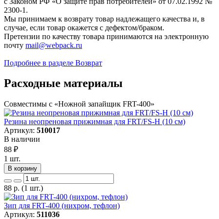
с Законом РФ «О защите прав потребителей» от 07.02.1992 №
2300-1.
Мы принимаем к возврату товар надлежащего качества и, в
случае, если товар окажется с дефектом/браком.
Претензии по качеству товара принимаются на электронную
почту
mail@webpack.ru
Подробнее в разделе Возврат
Расходные материалы
Совместимы с «Ножной запайщик FRT-400»
Резина неопреновая прижимная для FRT/FS-H (10 см)
Артикул:
510017
В наличии
88
₽
1 шт.
В корзину
88
р.
(1 шт.)
Зип для FRT-400 (нихром, тефлон)
Артикул:
511036