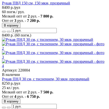
Рукав ПВД 150 см, 150 мкм, прозрачный
8400
р./рул
60 погм./ рул.
Мелкий опт от
2
рул. -
7 800 р.
Опт от
3
рул. -
7 200 р.
В корзину
8400
р.
(60 погм.)
Артикул: 220004
В наличии
Рукав ПНД 30 см, с тиснением, 30 мкм, прозрачный
8250
р./рул
25 кг./ рул.
Мелкий опт от
2
рул. -
7 500 р.
Опт от
4
рул. -
6 750 р.
В корзину