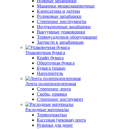
Ножные запайщики
Машинки мешкозашивочные
Клипсаторы и датеры
Роликовые запайщики
Стреппинг инструменты
Индукционные запайщики
Вакуумные упаковщики
Термоусадочное оборудование
Запчасти к запайщикам
Упаковочная бумага
Крафт бумага
Оберточная бумага
Бумага тишью
Наполнитель
Лента полипропиленовая
Стреппинг лента
Скобы, пряжки
Стреппинг инструмент
Расходные материалы
Термоэтикетки
Кассовая (чековая) лента
Резинки для денег