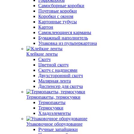
Гофрокороба
Самосборные коробки
Почтовые коробки
Коробки с окном
Картонные тубусы
Картон
Самоклеющиеся карманы
Бумажный наполнитель
Упаковка из пульперкартона
Клейкие ленты
Скотч
Цветной скотч
Скотч с надписями
Двухсторонний скотч
Малярная лента
Диспенсер для скотча
Термопакеты, термосумки
Термопакеты
Термосумки
Хладоэлементы
Упаковочное оборудование
Ручные запайщики