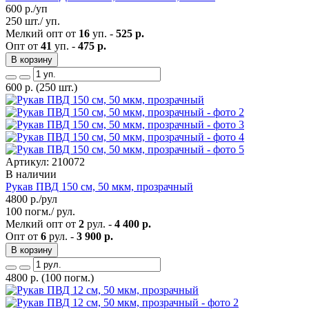
600
р./уп
250 шт./ уп.
Мелкий опт от
16
уп. -
525 р.
Опт от
41
уп. -
475 р.
В корзину
600
р.
(250 шт.)
Артикул: 210072
В наличии
Рукав ПВД 150 см, 50 мкм, прозрачный
4800
р./рул
100 погм./ рул.
Мелкий опт от
2
рул. -
4 400 р.
Опт от
6
рул. -
3 900 р.
В корзину
4800
р.
(100 погм.)