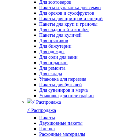
Для зоотоваров
Пакеты и упаковка для семян
Для орехов и сухофруктов
Пакеты для приправ и специй
Пакеты для круп и гранолы
Для сладостей и конфет
Пакеты для куличей
Для пряников
Для бижутерии
Для одежды
Для соли для ванн
Для подарков
Для ремонта
Для склада
Упаковка для переезда
Пакеты для бутылей
Для сувениров и мерча
Упаковка для полиграфии
⚡️ Распродажа
Пакеты
Двухшовные пакеты
Пленка
Расходные материалы