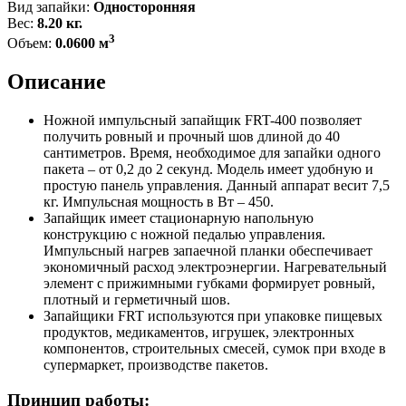
Вид запайки:
Односторонняя
Вес:
8.20 кг.
3
Объем:
0.0600 м
Описание
Ножной импульсный запайщик FRT-400 позволяет
получить ровный и прочный шов длиной до 40
сантиметров. Время, необходимое для запайки одного
пакета – от 0,2 до 2 секунд. Модель имеет удобную и
простую панель управления. Данный аппарат весит 7,5
кг. Импульсная мощность в Вт – 450.
Запайщик имеет стационарную напольную
конструкцию с ножной педалью управления.
Импульсный нагрев запаечной планки обеспечивает
экономичный расход электроэнергии. Нагревательный
элемент с прижимными губками формирует ровный,
плотный и герметичный шов.
Запайщики FRT используются при упаковке пищевых
продуктов, медикаментов, игрушек, электронных
компонентов, строительных смесей, сумок при входе в
супермаркет, производстве пакетов.
Принцип работы: