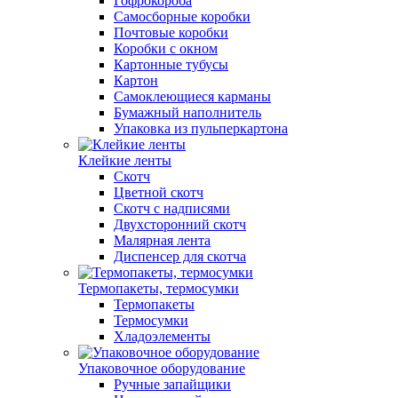
Гофрокороба
Самосборные коробки
Почтовые коробки
Коробки с окном
Картонные тубусы
Картон
Самоклеющиеся карманы
Бумажный наполнитель
Упаковка из пульперкартона
Клейкие ленты
Скотч
Цветной скотч
Скотч с надписями
Двухсторонний скотч
Малярная лента
Диспенсер для скотча
Термопакеты, термосумки
Термопакеты
Термосумки
Хладоэлементы
Упаковочное оборудование
Ручные запайщики