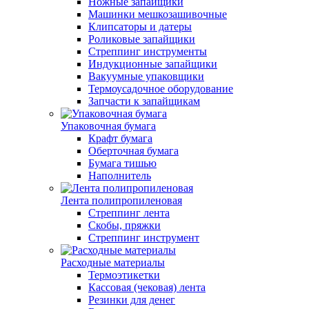
Ножные запайщики
Машинки мешкозашивочные
Клипсаторы и датеры
Роликовые запайщики
Стреппинг инструменты
Индукционные запайщики
Вакуумные упаковщики
Термоусадочное оборудование
Запчасти к запайщикам
Упаковочная бумага
Крафт бумага
Оберточная бумага
Бумага тишью
Наполнитель
Лента полипропиленовая
Стреппинг лента
Скобы, пряжки
Стреппинг инструмент
Расходные материалы
Термоэтикетки
Кассовая (чековая) лента
Резинки для денег