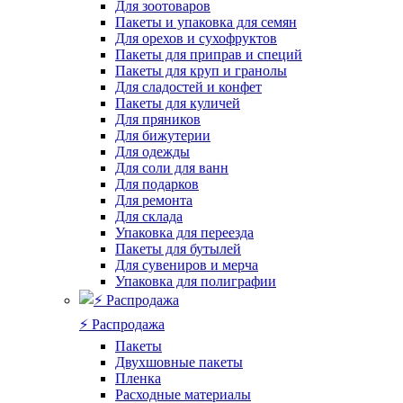
Для зоотоваров
Пакеты и упаковка для семян
Для орехов и сухофруктов
Пакеты для приправ и специй
Пакеты для круп и гранолы
Для сладостей и конфет
Пакеты для куличей
Для пряников
Для бижутерии
Для одежды
Для соли для ванн
Для подарков
Для ремонта
Для склада
Упаковка для переезда
Пакеты для бутылей
Для сувениров и мерча
Упаковка для полиграфии
⚡️ Распродажа
Пакеты
Двухшовные пакеты
Пленка
Расходные материалы