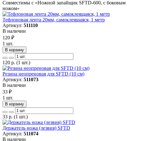
Совместимы с «Ножной запайщик SFTD-600, с боковым
ножом»
Тефлоновая лента 20мм, самоклеящаяся, 1 метр
Артикул:
511110
В наличии
120
₽
1 шт.
В корзину
120
р.
(1 шт.)
Резина неопреновая для SFTD (10 см)
Артикул:
511073
В наличии
33
₽
1 шт.
В корзину
33
р.
(1 шт.)
Держатель ножа (лезвия) SFTD
Артикул:
511074
В наличии