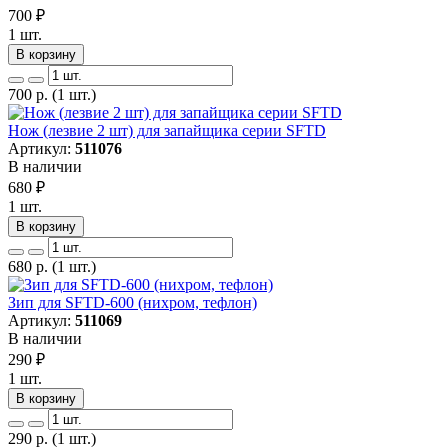
700
₽
1 шт.
В корзину
700
р.
(1 шт.)
Нож (лезвие 2 шт) для запайщика серии SFTD
Артикул:
511076
В наличии
680
₽
1 шт.
В корзину
680
р.
(1 шт.)
Зип для SFTD-600 (нихром, тефлон)
Артикул:
511069
В наличии
290
₽
1 шт.
В корзину
290
р.
(1 шт.)