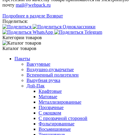
почту
mail@webpack.ru
Подробнее в разделе Возврат
Поделиться:
Категории товаров
Каталог товаров
Пакеты
Вакуумные
Воздушно-пузырчатые
Вспененный полиэтилен
Вырубная ручка
Дой-Пак
Крафтовые
Матовые
Металлизированные
Прозрачные
С окошком
С прозрачной стороной
Фольгированные
Восьмишовные
Трехшовные