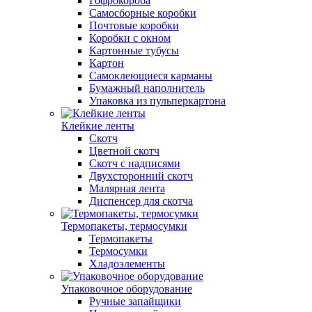
Гофрокороба
Самосборные коробки
Почтовые коробки
Коробки с окном
Картонные тубусы
Картон
Самоклеющиеся карманы
Бумажный наполнитель
Упаковка из пульперкартона
Клейкие ленты
Скотч
Цветной скотч
Скотч с надписями
Двухсторонний скотч
Малярная лента
Диспенсер для скотча
Термопакеты, термосумки
Термопакеты
Термосумки
Хладоэлементы
Упаковочное оборудование
Ручные запайщики