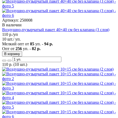
Артикул: 250008
В наличии
Воздушно-пузырчатый пакет 40×40 см без клапана (3 слоя)
110
р./уп
10 шт./ уп.
Мелкий опт от
85
уп. -
94 р.
Опт от
256
уп. -
82 р.
В корзину
110
р.
(10 шт.)