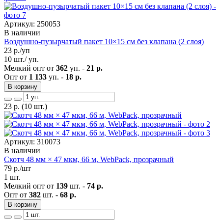
Артикул: 250053
В наличии
Воздушно-пузырчатый пакет 10×15 см без клапана (2 слоя)
23
р./уп
10 шт./ уп.
Мелкий опт от
362
уп. -
21 р.
Опт от
1 133
уп. -
18 р.
В корзину
23
р.
(10 шт.)
Артикул: 310073
В наличии
Скотч 48 мм × 47 мкм, 66 м, WebPack, прозрачный
79
р./шт
1 шт.
Мелкий опт от
139
шт. -
74 р.
Опт от
382
шт. -
68 р.
В корзину