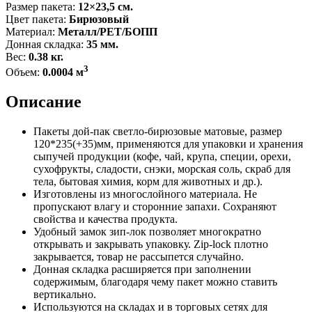
Размер пакета:
12×23,5 см.
Цвет пакета:
Бирюзовый
Материал:
Металл/PET/БОПП
Донная складка:
35 мм.
Вес:
0.38 кг.
3
Объем:
0.0004 м
Описание
Пакеты дой-пак светло-бирюзовые матовые, размер
120*235(+35)мм, применяются для упаковки и хранения
сыпучей продукции (кофе, чай, крупа, специи, орехи,
сухофрукты, сладости, снэки, морская соль, скраб для
тела, бытовая химия, корм для животных и др.).
Изготовлены из многослойного материала. Не
пропускают влагу и сторонние запахи. Сохраняют
свойства и качества продукта.
Удобный замок зип-лок позволяет многократно
открывать и закрывать упаковку. Zip-lock плотно
закрывается, товар не рассыпется случайно.
Донная складка расширяется при заполнении
содержимым, благодаря чему пакет можно ставить
вертикально.
Используются на складах и в торговых сетях для