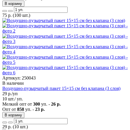
В корзину
75
р.
(100 шт.)
Артикул: 250043
В наличии
Воздушно-пузырчатый пакет 15×15 см без клапана (3 слоя)
29
р./уп
10 шт./ уп.
Мелкий опт от
300
уп. -
26 р.
Опт от
858
уп. -
23 р.
В корзину
29
р.
(10 шт.)