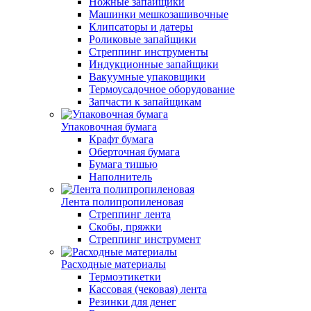
Ножные запайщики
Машинки мешкозашивочные
Клипсаторы и датеры
Роликовые запайщики
Стреппинг инструменты
Индукционные запайщики
Вакуумные упаковщики
Термоусадочное оборудование
Запчасти к запайщикам
Упаковочная бумага
Крафт бумага
Оберточная бумага
Бумага тишью
Наполнитель
Лента полипропиленовая
Стреппинг лента
Скобы, пряжки
Стреппинг инструмент
Расходные материалы
Термоэтикетки
Кассовая (чековая) лента
Резинки для денег