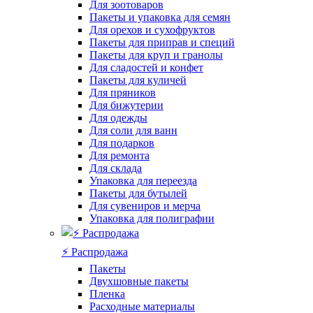
Для зоотоваров
Пакеты и упаковка для семян
Для орехов и сухофруктов
Пакеты для приправ и специй
Пакеты для круп и гранолы
Для сладостей и конфет
Пакеты для куличей
Для пряников
Для бижутерии
Для одежды
Для соли для ванн
Для подарков
Для ремонта
Для склада
Упаковка для переезда
Пакеты для бутылей
Для сувениров и мерча
Упаковка для полиграфии
⚡️ Распродажа
Пакеты
Двухшовные пакеты
Пленка
Расходные материалы