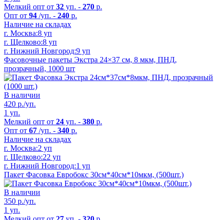
Мелкий опт от
32
уп. -
270
р.
Опт от
94
/уп. -
240
р.
Наличие на складах
г. Москва:
8 уп
г. Щелково:
8 уп
г. Нижний Новгород:
9 уп
Фасовочные пакеты Экстра 24×37 см, 8 мкм, ПНД,
прозрачный, 1000 шт
В наличии
420
р./уп.
1 уп.
Мелкий опт от
24
уп. -
380
р.
Опт от
67
/уп. -
340
р.
Наличие на складах
г. Москва:
2 уп
г. Щелково:
22 уп
г. Нижний Новгород:
1 уп
Пакет Фасовка Евробокс 30см*40см*10мкм, (500шт.)
В наличии
350
р./уп.
1 уп.
Мелкий опт от
27
уп. -
320
р.