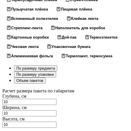
Пузырчатая плёнка
Пищевая плёнка
Вспененный полиэтилен
Клейкая лента
Стреппинг-лента
Наполнитель для коробок
Картонные коробки
Дой-пак
Термоэтикетки
Чековая лента
Упаковочная бумага
Алюминиевая фольга
Термопакет, термосумка
По размеру предмета
По размеру упаковки
Объем пакетов
Расчет размера пакета по габаритам
Глубина, см
Ширина, см
Высота, см