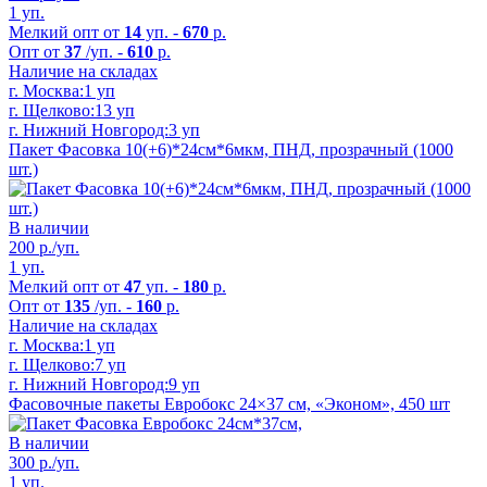
1 уп.
Мелкий опт от
14
уп. -
670
р.
Опт от
37
/уп. -
610
р.
Наличие на складах
г. Москва:
1 уп
г. Щелково:
13 уп
г. Нижний Новгород:
3 уп
Пакет Фасовка 10(+6)*24см*6мкм, ПНД, прозрачный (1000
шт.)
В наличии
200
р./уп.
1 уп.
Мелкий опт от
47
уп. -
180
р.
Опт от
135
/уп. -
160
р.
Наличие на складах
г. Москва:
1 уп
г. Щелково:
7 уп
г. Нижний Новгород:
9 уп
Фасовочные пакеты Евробокс 24×37 см, «Эконом», 450 шт
В наличии
300
р./уп.
1 уп.