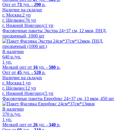
Опт от
73
/уп. -
290
р.
Наличие на складах
г. Москва:
2 уп
г. Щелково:
76 уп
г. Нижний Новгород:
1 уп
Фасовочные пакеты Экстра 24×37 см, 12 мкм, ПНД,
прозрачный, 1000 шт
В наличии
640
р./уп.
1 уп.
Мелкий опт от
16
уп. -
580
р.
Опт от
45
/уп. -
520
р.
Наличие на складах
г. Москва:
1 уп
г. Щелково:
12 уп
г. Нижний Новгород:
5 уп
Фасовочные пакеты Евробокс 24×37 см, 13 мкм, 450 шт
В наличии
370
р./уп.
1 уп.
Мелкий опт от
26
уп. -
340
р.
Опт от
69
/уп. -
310
р.