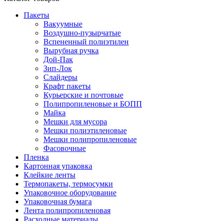
Пакеты
Вакуумные
Воздушно-пузырчатые
Вспененный полиэтилен
Вырубная ручка
Дой-Пак
Зип-Лок
Слайдеры
Крафт пакеты
Курьерские и почтовые
Полипропиленовые и БОПП
Майка
Мешки для мусора
Мешки полиэтиленовые
Мешки полипропиленовые
Фасовочные
Пленка
Картонная упаковка
Клейкие ленты
Термопакеты, термосумки
Упаковочное оборудование
Упаковочная бумага
Лента полипропиленовая
Расходные материалы