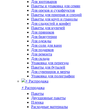
Для зоотоваров
Пакеты и упаковка для семян
Для орехов и сухофруктов
Пакеты для приправ и специй
Пакеты для круп и гранолы
Для сладостей и конфет
Пакеты для куличей
Для пряников
Для бижутерии
Для одежды
Для соли для ванн
Для подарков
Для ремонта
Для склада
Упаковка для переезда
Пакеты для бутылей
Для сувениров и мерча
Упаковка для полиграфии
⚡️ Распродажа
Пакеты
Двухшовные пакеты
Пленка
Расходные материалы