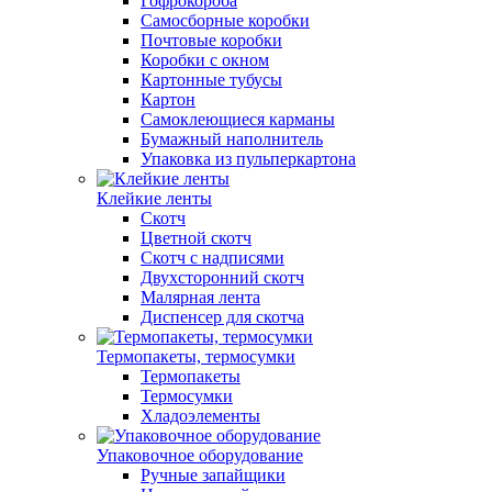
Гофрокороба
Самосборные коробки
Почтовые коробки
Коробки с окном
Картонные тубусы
Картон
Самоклеющиеся карманы
Бумажный наполнитель
Упаковка из пульперкартона
Клейкие ленты
Скотч
Цветной скотч
Скотч с надписями
Двухсторонний скотч
Малярная лента
Диспенсер для скотча
Термопакеты, термосумки
Термопакеты
Термосумки
Хладоэлементы
Упаковочное оборудование
Ручные запайщики