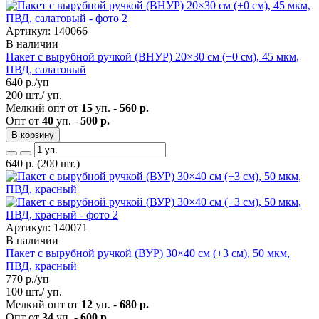
Артикул: 140066
В наличии
Пакет с вырубной ручкой (ВНУР) 20×30 см (+0 см), 45 мкм,
ПВД, салатовый
640
р./уп
200 шт./ уп.
Мелкий опт от
15
уп. -
560 р.
Опт от
40
уп. -
500 р.
В корзину
640
р.
(200 шт.)
Артикул: 140071
В наличии
Пакет с вырубной ручкой (ВУР) 30×40 см (+3 см), 50 мкм,
ПВД, красный
770
р./уп
100 шт./ уп.
Мелкий опт от
12
уп. -
680 р.
Опт от
34
уп. -
600 р.