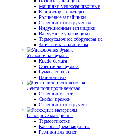
Ножные запайщики
Машинки мешкозашивочные
Клипсаторы и датеры
Роликовые запайщики
Стреппинг инструменты
Индукционные запайщики
Вакуумные упаковщики
Термоусадочное оборудование
Запчасти к запайщикам
Упаковочная бумага
Крафт бумага
Оберточная бумага
Бумага тишью
Наполнитель
Лента полипропиленовая
Стреппинг лента
Скобы, пряжки
Стреппинг инструмент
Расходные материалы
Термоэтикетки
Кассовая (чековая) лента
Резинки для денег