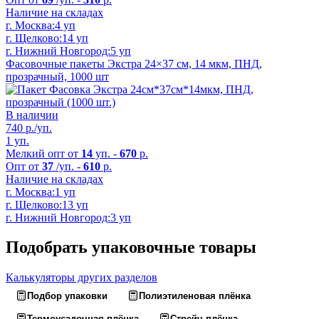
Наличие на складах
г. Москва:
4 уп
г. Щелково:
14 уп
г. Нижний Новгород:
5 уп
Фасовочные пакеты Экстра 24×37 см, 14 мкм, ПНД,
прозрачный, 1000 шт
В наличии
740
р./уп.
1 уп.
Мелкий опт от
14
уп. -
670
р.
Опт от
37
/уп. -
610
р.
Наличие на складах
г. Москва:
1 уп
г. Щелково:
13 уп
г. Нижний Новгород:
3 уп
Подобрать упаковочные товары
Калькуляторы других разделов
Подбор упаковки
Полиэтиленовая плёнка
Термоусадочная плёнка
Стрейч-плёнка