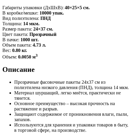
Габариты упаковки (ДxШxВ):
40×25×5 см.
В коробке/мешке:
10000 упак.
Вид полиэтилена:
ПНД
Толщина:
14 мкм.
Размер пакета:
24×37 см.
Цвет пакета:
Прозрачный
В пачке:
1000 шт.
Объем пакета:
4.73 л.
Вес:
0.80 кг.
3
Объем:
0.0050 м
Описание
Прозрачные фасовочные пакеты 24x37 см из
полиэтилена низкого давления (ПНД), толщина 14 мкм.
Материал шуршащий, легко мнётся, практически не
тянется.
Основное преимущество – высокая прочность на
растяжение и разрыв.
Защищают содержимое от проникновения влаги, пыли,
запахов.
Используются для хранения и упаковки товаров в быту,
в торговой сфере, на производстве.