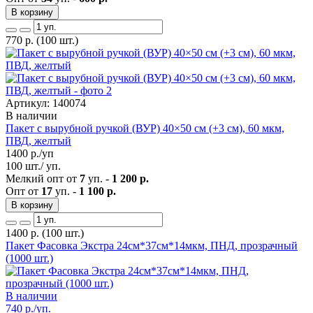
В корзину
770
р.
(100 шт.)
Артикул: 140074
В наличии
Пакет с вырубной ручкой (ВУР) 40×50 см (+3 см), 60 мкм,
ПВД, желтый
1400
р./уп
100 шт./ уп.
Мелкий опт от
7
уп. -
1 200 р.
Опт от
17
уп. -
1 100 р.
В корзину
1400
р.
(100 шт.)
Пакет Фасовка Экстра 24см*37см*14мкм, ПНД, прозрачный
(1000 шт.)
В наличии
740
р./уп.