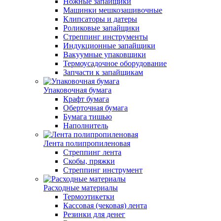
Ножные запайщики
Машинки мешкозашивочные
Клипсаторы и датеры
Роликовые запайщики
Стреппинг инструменты
Индукционные запайщики
Вакуумные упаковщики
Термоусадочное оборудование
Запчасти к запайщикам
Упаковочная бумага
Крафт бумага
Оберточная бумага
Бумага тишью
Наполнитель
Лента полипропиленовая
Стреппинг лента
Скобы, пряжки
Стреппинг инструмент
Расходные материалы
Термоэтикетки
Кассовая (чековая) лента
Резинки для денег