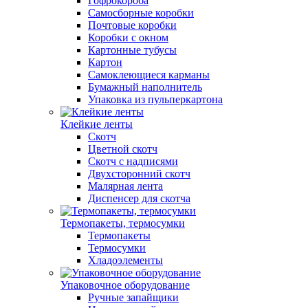
Гофрокороба
Самосборные коробки
Почтовые коробки
Коробки с окном
Картонные тубусы
Картон
Самоклеющиеся карманы
Бумажный наполнитель
Упаковка из пульперкартона
Клейкие ленты
Скотч
Цветной скотч
Скотч с надписями
Двухсторонний скотч
Малярная лента
Диспенсер для скотча
Термопакеты, термосумки
Термопакеты
Термосумки
Хладоэлементы
Упаковочное оборудование
Ручные запайщики