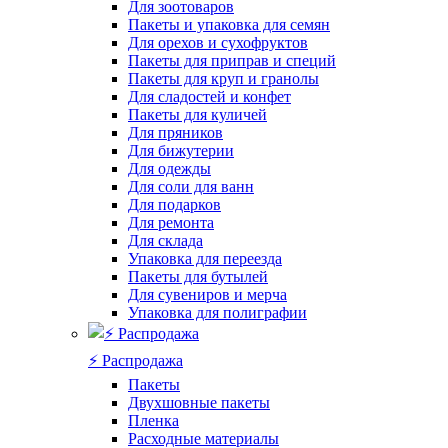
Для зоотоваров
Пакеты и упаковка для семян
Для орехов и сухофруктов
Пакеты для приправ и специй
Пакеты для круп и гранолы
Для сладостей и конфет
Пакеты для куличей
Для пряников
Для бижутерии
Для одежды
Для соли для ванн
Для подарков
Для ремонта
Для склада
Упаковка для переезда
Пакеты для бутылей
Для сувениров и мерча
Упаковка для полиграфии
⚡️ Распродажа
Пакеты
Двухшовные пакеты
Пленка
Расходные материалы