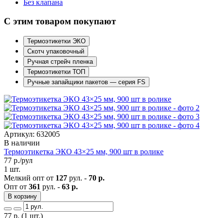
Без клапана
С этим товаром покупают
Термоэтикетки ЭКО
Скотч упаковочный
Ручная стрейч пленка
Термоэтикетки ТОП
Ручные запайщики пакетов — серия FS
Артикул: 632005
В наличии
Термоэтикетка ЭКО 43×25 мм, 900 шт в ролике
77
р./рул
1 шт.
Мелкий опт от
127
рул. -
70 р.
Опт от
361
рул. -
63 р.
В корзину
77
р.
(1 шт.)