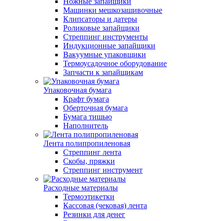
Ножные запайщики
Машинки мешкозашивочные
Клипсаторы и датеры
Роликовые запайщики
Стреппинг инструменты
Индукционные запайщики
Вакуумные упаковщики
Термоусадочное оборудование
Запчасти к запайщикам
Упаковочная бумага
Крафт бумага
Оберточная бумага
Бумага тишью
Наполнитель
Лента полипропиленовая
Стреппинг лента
Скобы, пряжки
Стреппинг инструмент
Расходные материалы
Термоэтикетки
Кассовая (чековая) лента
Резинки для денег