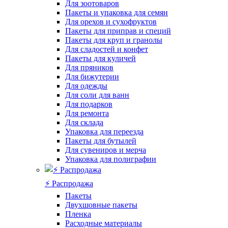
Для зоотоваров
Пакеты и упаковка для семян
Для орехов и сухофруктов
Пакеты для приправ и специй
Пакеты для круп и гранолы
Для сладостей и конфет
Пакеты для куличей
Для пряников
Для бижутерии
Для одежды
Для соли для ванн
Для подарков
Для ремонта
Для склада
Упаковка для переезда
Пакеты для бутылей
Для сувениров и мерча
Упаковка для полиграфии
⚡️ Распродажа
Пакеты
Двухшовные пакеты
Пленка
Расходные материалы