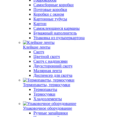
Гофрокороба
Самосборные коробки
Почтовые коробки
Коробки с окном
Картонные тубусы
Картон
Самоклеющиеся карманы
Бумажный наполнитель
Упаковка из пульперкартона
Клейкие ленты
Скотч
Цветной скотч
Скотч с надписями
Двухсторонний скотч
Малярная лента
Диспенсер для скотча
Термопакеты, термосумки
Термопакеты
Термосумки
Хладоэлементы
Упаковочное оборудование
Ручные запайщики