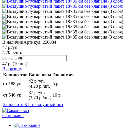
В наличии
Артикул:
250034
47
р./уп.
4.70
р./шт.
47
р.
(10 шт.)
В корзину
Количество
Ваша цена
Экономия
42 р./уп.
от 188 уп.
5 р.
(4.20 р./шт.)
37 р./уп.
от 546 уп.
10 р.
(3.70 р./шт.)
Запросить КП на крупный опт
Самовывоз