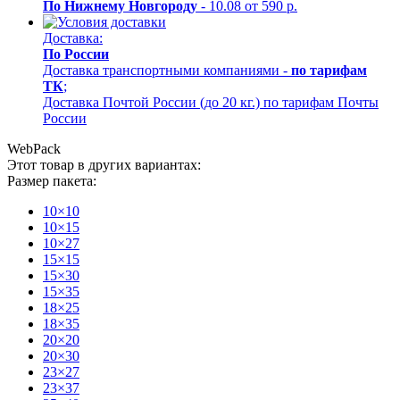
По Нижнему Новгороду
- 10.08 от 590 р.
Доставка:
По России
Доставка транспортными компаниями -
по тарифам
ТК
;
Доставка Почтой России (до 20 кг.) по тарифам Почты
России
WebPack
Этот товар в других вариантах:
Размер пакета:
10×10
10×15
10×27
15×15
15×30
15×35
18×25
18×35
20×20
20×30
23×27
23×37