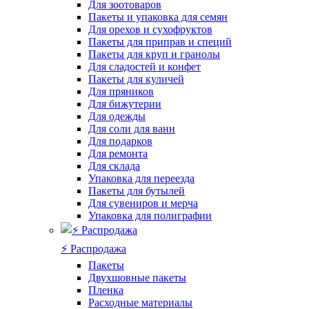
Для зоотоваров
Пакеты и упаковка для семян
Для орехов и сухофруктов
Пакеты для приправ и специй
Пакеты для круп и гранолы
Для сладостей и конфет
Пакеты для куличей
Для пряников
Для бижутерии
Для одежды
Для соли для ванн
Для подарков
Для ремонта
Для склада
Упаковка для переезда
Пакеты для бутылей
Для сувениров и мерча
Упаковка для полиграфии
⚡️ Распродажа
Пакеты
Двухшовные пакеты
Пленка
Расходные материалы