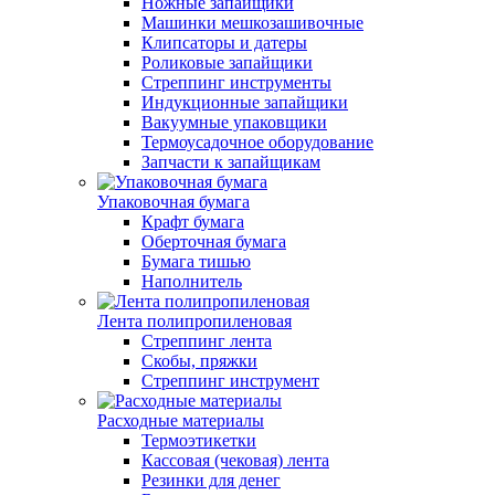
Ножные запайщики
Машинки мешкозашивочные
Клипсаторы и датеры
Роликовые запайщики
Стреппинг инструменты
Индукционные запайщики
Вакуумные упаковщики
Термоусадочное оборудование
Запчасти к запайщикам
Упаковочная бумага
Крафт бумага
Оберточная бумага
Бумага тишью
Наполнитель
Лента полипропиленовая
Стреппинг лента
Скобы, пряжки
Стреппинг инструмент
Расходные материалы
Термоэтикетки
Кассовая (чековая) лента
Резинки для денег