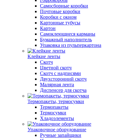
Гофрокороба
Самосборные коробки
Почтовые коробки
Коробки с окном
Картонные тубусы
Картон
Самоклеющиеся карманы
Бумажный наполнитель
Упаковка из пульперкартона
Клейкие ленты
Скотч
Цветной скотч
Скотч с надписями
Двухсторонний скотч
Малярная лента
Диспенсер для скотча
Термопакеты, термосумки
Термопакеты
Термосумки
Хладоэлементы
Упаковочное оборудование
Ручные запайщики