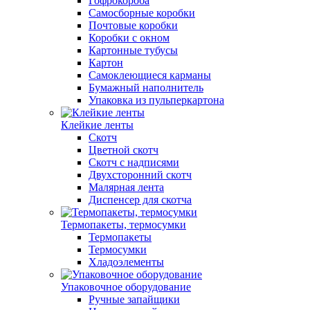
Гофрокороба
Самосборные коробки
Почтовые коробки
Коробки с окном
Картонные тубусы
Картон
Самоклеющиеся карманы
Бумажный наполнитель
Упаковка из пульперкартона
Клейкие ленты
Скотч
Цветной скотч
Скотч с надписями
Двухсторонний скотч
Малярная лента
Диспенсер для скотча
Термопакеты, термосумки
Термопакеты
Термосумки
Хладоэлементы
Упаковочное оборудование
Ручные запайщики