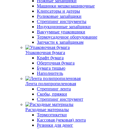
Ножные запайщики
Машинки мешкозашивочные
Клипсаторы и датеры
Роликовые запайщики
Стреппинг инструменты
Индукционные запайщики
Вакуумные упаковщики
Термоусадочное оборудование
Запчасти к запайщикам
Упаковочная бумага
Крафт бумага
Оберточная бумага
Бумага тишью
Наполнитель
Лента полипропиленовая
Стреппинг лента
Скобы, пряжки
Стреппинг инструмент
Расходные материалы
Термоэтикетки
Кассовая (чековая) лента
Резинки для денег