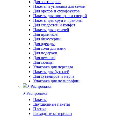
Для зоотоваров
Пакеты и упаковка для семян
Для орехов и сухофруктов
Пакеты для приправ и специй
Пакеты для круп и гранолы
Для сладостей и конфет
Пакеты для куличей
Для пряников
Для бижутерии
Для одежды
Для соли для ванн
Для подарков
Для ремонта
Для склада
Упаковка для переезда
Пакеты для бутылей
Для сувениров и мерча
Упаковка для полиграфии
⚡️ Распродажа
Пакеты
Двухшовные пакеты
Пленка
Расходные материалы