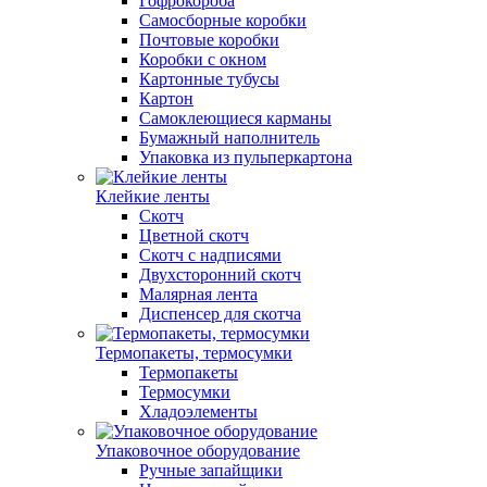
Гофрокороба
Самосборные коробки
Почтовые коробки
Коробки с окном
Картонные тубусы
Картон
Самоклеющиеся карманы
Бумажный наполнитель
Упаковка из пульперкартона
Клейкие ленты
Скотч
Цветной скотч
Скотч с надписями
Двухсторонний скотч
Малярная лента
Диспенсер для скотча
Термопакеты, термосумки
Термопакеты
Термосумки
Хладоэлементы
Упаковочное оборудование
Ручные запайщики