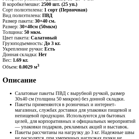
В коробке/мешке:
2500 шт. (25 уп.)
Сорт полиэтилена:
1 сорт (Первичная)
Вид полиэтилена:
ПВД
Размер пакета:
30×40 см.
Размер:
30×40см (50мкм)
Толщина:
50 мкм.
Цвет пакета:
Салатовый
Грузоподъемность:
До 3 кг.
Укрепление ручки:
Есть
Донная складка:
Нет
Вес:
1.69 кг.
3
Объем:
0.0029 м
Описание
Салатовые пакеты ПВД с вырубной ручкой, размер
30x40 см (толщина 50 микрон) без донной складки.
Пакеты применяются в розничных и интернет-
магазинах, службах доставки для упаковки пищевой и
непищевой продукции. Используются для бытовых
целей, для корпоративных и официальных мероприятий
— упаковки подарков, рекламных акций и выставок.
Пакеты рассчитаны на нагрузку до 3 кг. Надежные швы
не расходятся, при умеренных нагрузках ручки не