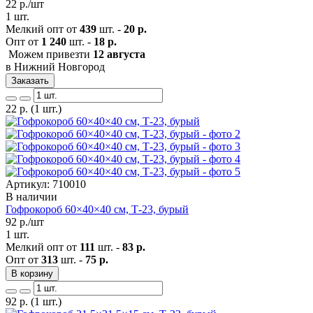
22
р./шт
1 шт.
Мелкий опт от
439
шт. -
20 р.
Опт от
1 240
шт. -
18 р.
Можем привезти
12 августа
в Нижний Новгород
Заказать
22
р.
(1 шт.)
Артикул: 710010
В наличии
Гофрокороб 60×40×40 см, Т-23, бурый
92
р./шт
1 шт.
Мелкий опт от
111
шт. -
83 р.
Опт от
313
шт. -
75 р.
В корзину
92
р.
(1 шт.)