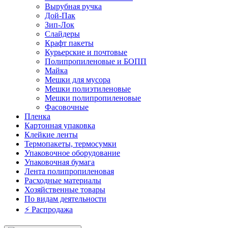
Вырубная ручка
Дой-Пак
Зип-Лок
Слайдеры
Крафт пакеты
Курьерские и почтовые
Полипропиленовые и БОПП
Майка
Мешки для мусора
Мешки полиэтиленовые
Мешки полипропиленовые
Фасовочные
Пленка
Картонная упаковка
Клейкие ленты
Термопакеты, термосумки
Упаковочное оборудование
Упаковочная бумага
Лента полипропиленовая
Расходные материалы
Хозяйственные товары
По видам деятельности
⚡️ Распродажа