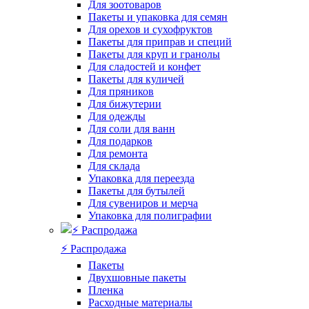
Для зоотоваров
Пакеты и упаковка для семян
Для орехов и сухофруктов
Пакеты для приправ и специй
Пакеты для круп и гранолы
Для сладостей и конфет
Пакеты для куличей
Для пряников
Для бижутерии
Для одежды
Для соли для ванн
Для подарков
Для ремонта
Для склада
Упаковка для переезда
Пакеты для бутылей
Для сувениров и мерча
Упаковка для полиграфии
⚡️ Распродажа
Пакеты
Двухшовные пакеты
Пленка
Расходные материалы