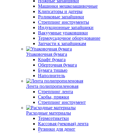
Ножные запайщики
Машинки мешкозашивочные
Клипсаторы и датеры
Роликовые запайщики
Стреппинг инструменты
Индукционные запайщики
Вакуумные упаковщики
Термоусадочное оборудование
Запчасти к запайщикам
Упаковочная бумага
Крафт бумага
Оберточная бумага
Бумага тишью
Наполнитель
Лента полипропиленовая
Стреппинг лента
Скобы, пряжки
Стреппинг инструмент
Расходные материалы
Термоэтикетки
Кассовая (чековая) лента
Резинки для денег