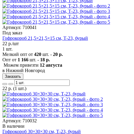
Артикул: 710041
Под заказ
Гофрокороб 21,5×21,5×15 см, Т-23, бурый
22
р./шт
1 шт.
Мелкий опт от
420
шт. -
20 р.
Опт от
1 166
шт. -
18 р.
Можем привезти
12 августа
в Нижний Новгород
Заказать
22
р.
(1 шт.)
Артикул: 710032
В наличии
Гофрокороб 30×30×30 см, Т-23, бурый