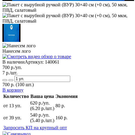
Нанесем лого
В наличии
Артикул:
140061
700
р./уп.
7
р./шт.
700
р.
(100 шт.)
В корзину
Количество
Ваша цена
Экономия
620 р./уп.
от 13 уп.
80 р.
(6.20 р./шт.)
540 р./уп.
от 39 уп.
160 р.
(5.40 р./шт.)
Запросить КП на крупный опт