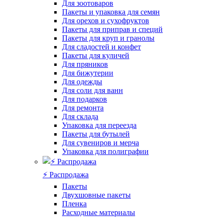
Для зоотоваров
Пакеты и упаковка для семян
Для орехов и сухофруктов
Пакеты для приправ и специй
Пакеты для круп и гранолы
Для сладостей и конфет
Пакеты для куличей
Для пряников
Для бижутерии
Для одежды
Для соли для ванн
Для подарков
Для ремонта
Для склада
Упаковка для переезда
Пакеты для бутылей
Для сувениров и мерча
Упаковка для полиграфии
⚡️ Распродажа
Пакеты
Двухшовные пакеты
Пленка
Расходные материалы