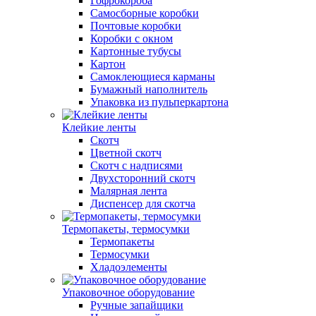
Гофрокороба
Самосборные коробки
Почтовые коробки
Коробки с окном
Картонные тубусы
Картон
Самоклеющиеся карманы
Бумажный наполнитель
Упаковка из пульперкартона
Клейкие ленты
Скотч
Цветной скотч
Скотч с надписями
Двухсторонний скотч
Малярная лента
Диспенсер для скотча
Термопакеты, термосумки
Термопакеты
Термосумки
Хладоэлементы
Упаковочное оборудование
Ручные запайщики