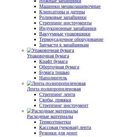
Ножные запайщики
Машинки мешкозашивочные
Клипсаторы и датеры
Роликовые запайщики
Стреппинг инструменты
Индукционные запайщики
Вакуумные упаковщики
Термоусадочное оборудование
Запчасти к запайщикам
Упаковочная бумага
Крафт бумага
Оберточная бумага
Бумага тишью
Наполнитель
Лента полипропиленовая
Стреппинг лента
Скобы, пряжки
Стреппинг инструмент
Расходные материалы
Термоэтикетки
Кассовая (чековая) лента
Резинки для денег