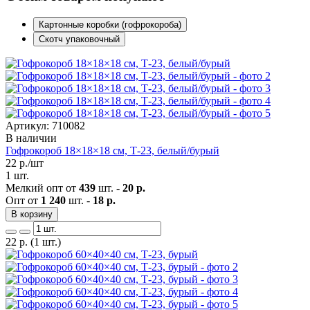
Картонные коробки (гофрокороба)
Скотч упаковочный
Артикул: 710082
В наличии
Гофрокороб 18×18×18 см, Т-23, белый/бурый
22
р./шт
1 шт.
Мелкий опт от
439
шт. -
20 р.
Опт от
1 240
шт. -
18 р.
В корзину
22
р.
(1 шт.)