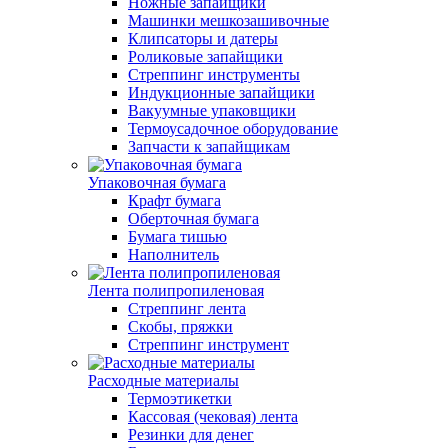
Ножные запайщики
Машинки мешкозашивочные
Клипсаторы и датеры
Роликовые запайщики
Стреппинг инструменты
Индукционные запайщики
Вакуумные упаковщики
Термоусадочное оборудование
Запчасти к запайщикам
Упаковочная бумага
Крафт бумага
Оберточная бумага
Бумага тишью
Наполнитель
Лента полипропиленовая
Стреппинг лента
Скобы, пряжки
Стреппинг инструмент
Расходные материалы
Термоэтикетки
Кассовая (чековая) лента
Резинки для денег