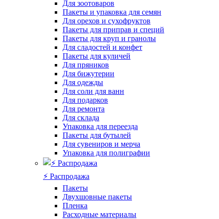
Для зоотоваров
Пакеты и упаковка для семян
Для орехов и сухофруктов
Пакеты для приправ и специй
Пакеты для круп и гранолы
Для сладостей и конфет
Пакеты для куличей
Для пряников
Для бижутерии
Для одежды
Для соли для ванн
Для подарков
Для ремонта
Для склада
Упаковка для переезда
Пакеты для бутылей
Для сувениров и мерча
Упаковка для полиграфии
⚡️ Распродажа
Пакеты
Двухшовные пакеты
Пленка
Расходные материалы