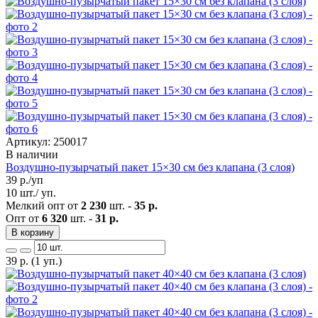
Артикул: 250017
В наличии
Воздушно-пузырчатый пакет 15×30 см без клапана (3 слоя)
39
р./уп
10 шт./ уп.
Мелкий опт от
2 230
шт. -
35 р.
Опт от
6 320
шт. -
31 р.
В корзину
39
р.
(1 уп.)