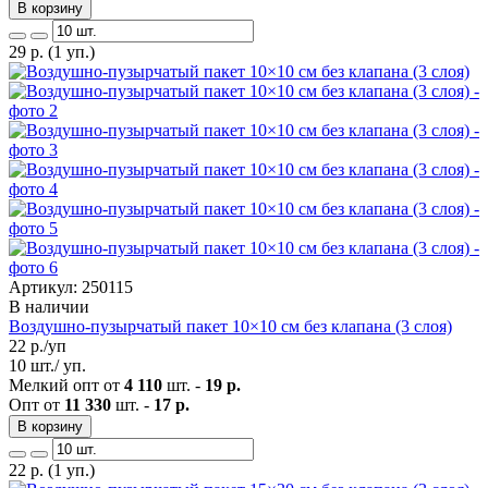
В корзину
29
р.
(1 уп.)
Артикул: 250115
В наличии
Воздушно-пузырчатый пакет 10×10 см без клапана (3 слоя)
22
р./уп
10 шт./ уп.
Мелкий опт от
4 110
шт. -
19 р.
Опт от
11 330
шт. -
17 р.
В корзину
22
р.
(1 уп.)