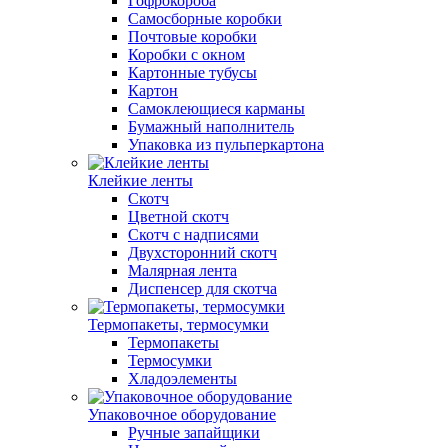
Гофрокороба
Самосборные коробки
Почтовые коробки
Коробки с окном
Картонные тубусы
Картон
Самоклеющиеся карманы
Бумажный наполнитель
Упаковка из пульперкартона
Клейкие ленты
Скотч
Цветной скотч
Скотч с надписями
Двухсторонний скотч
Малярная лента
Диспенсер для скотча
Термопакеты, термосумки
Термопакеты
Термосумки
Хладоэлементы
Упаковочное оборудование
Ручные запайщики