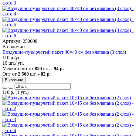
Артикул: 250008
В наличии
Воздушно-пузырчатый пакет 40×40 см без клапана (3 слоя)
110
р./уп
10 шт./ уп.
Мелкий опт от
850
шт. -
94 р.
Опт от
2 560
шт. -
82 р.
В корзину
110
р.
(1 уп.)