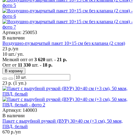
Артикул: 250053
В наличии
Воздушно-пузырчатый пакет 10×15 см без клапана (2 слоя)
23
р./уп
10 шт./ уп.
Мелкий опт от
3 620
шт. -
21 р.
Опт от
11 330
шт. -
18 р.
В корзину
23
р.
(1 уп.)
Артикул: 140003
В наличии
Пакет с вырубной ручкой (ВУР) 30×40 см (+3 см), 50 мкм,
ПВД, белый
670
р./уп