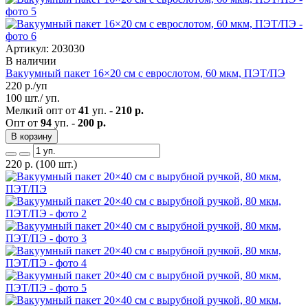
Артикул: 203030
В наличии
Вакуумный пакет 16×20 см с еврослотом, 60 мкм, ПЭТ/ПЭ
220
р./уп
100 шт./ уп.
Мелкий опт от
41
уп. -
210 р.
Опт от
94
уп. -
200 р.
В корзину
220
р.
(100 шт.)