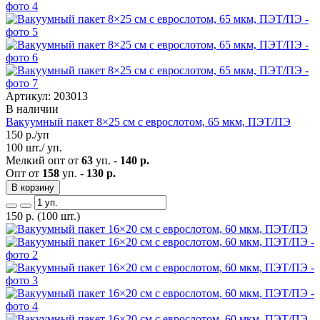
Артикул: 203013
В наличии
Вакуумный пакет 8×25 см с еврослотом, 65 мкм, ПЭТ/ПЭ
150
р./уп
100 шт./ уп.
Мелкий опт от
63
уп. -
140 р.
Опт от
158
уп. -
130 р.
В корзину
150
р.
(100 шт.)