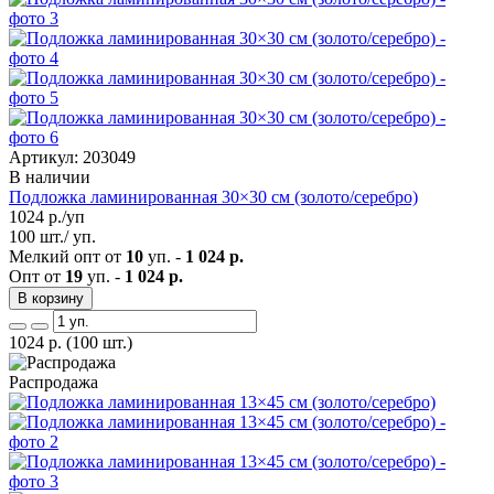
Артикул: 203049
В наличии
Подложка ламинированная 30×30 см (золото/серебро)
1024
р./уп
100 шт./ уп.
Мелкий опт от
10
уп. -
1 024 р.
Опт от
19
уп. -
1 024 р.
В корзину
1024
р.
(100 шт.)
Распродажа