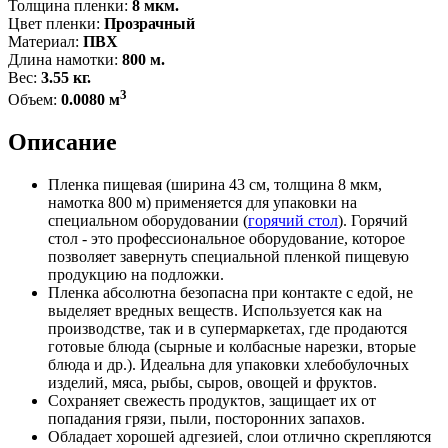
Толщина пленки:
8 мкм.
Цвет пленки:
Прозрачный
Материал:
ПВХ
Длина намотки:
800 м.
Вес:
3.55 кг.
3
Объем:
0.0080 м
Описание
Пленка пищевая (ширина 43 см, толщина 8 мкм,
намотка 800 м) применяется для упаковки на
специальном оборудовании (
горячий стол
). Горячий
стол - это профессиональное оборудование, которое
позволяет завернуть специальной пленкой пищевую
продукцию на подложки.
Пленка абсолютна безопасна при контакте с едой, не
выделяет вредных веществ. Используется как на
производстве, так и в супермаркетах, где продаются
готовые блюда (сырные и колбасные нарезки, вторые
блюда и др.). Идеальна для упаковки хлебобулочных
изделий, мяса, рыбы, сыров, овощей и фруктов.
Сохраняет свежесть продуктов, защищает их от
попадания грязи, пыли, посторонних запахов.
Обладает хорошей адгезией, слои отлично скрепляются