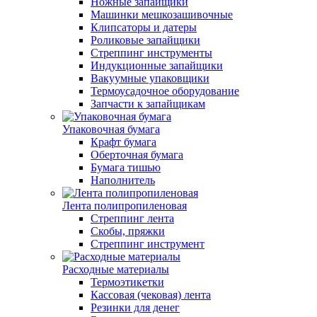
Ножные запайщики
Машинки мешкозашивочные
Клипсаторы и датеры
Роликовые запайщики
Стреппинг инструменты
Индукционные запайщики
Вакуумные упаковщики
Термоусадочное оборудование
Запчасти к запайщикам
Упаковочная бумага
Крафт бумага
Оберточная бумага
Бумага тишью
Наполнитель
Лента полипропиленовая
Стреппинг лента
Скобы, пряжки
Стреппинг инструмент
Расходные материалы
Термоэтикетки
Кассовая (чековая) лента
Резинки для денег