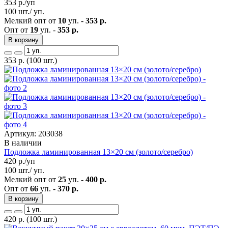
353
р./уп
100 шт./ уп.
Мелкий опт от
10
уп. -
353 р.
Опт от
19
уп. -
353 р.
В корзину
353
р.
(100 шт.)
Артикул: 203038
В наличии
Подложка ламинированная 13×20 см (золото/серебро)
420
р./уп
100 шт./ уп.
Мелкий опт от
25
уп. -
400 р.
Опт от
66
уп. -
370 р.
В корзину
420
р.
(100 шт.)