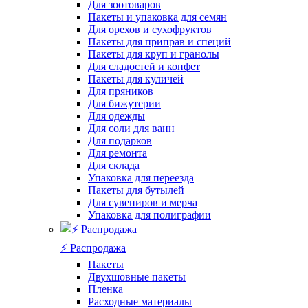
Для зоотоваров
Пакеты и упаковка для семян
Для орехов и сухофруктов
Пакеты для приправ и специй
Пакеты для круп и гранолы
Для сладостей и конфет
Пакеты для куличей
Для пряников
Для бижутерии
Для одежды
Для соли для ванн
Для подарков
Для ремонта
Для склада
Упаковка для переезда
Пакеты для бутылей
Для сувениров и мерча
Упаковка для полиграфии
⚡️ Распродажа
Пакеты
Двухшовные пакеты
Пленка
Расходные материалы