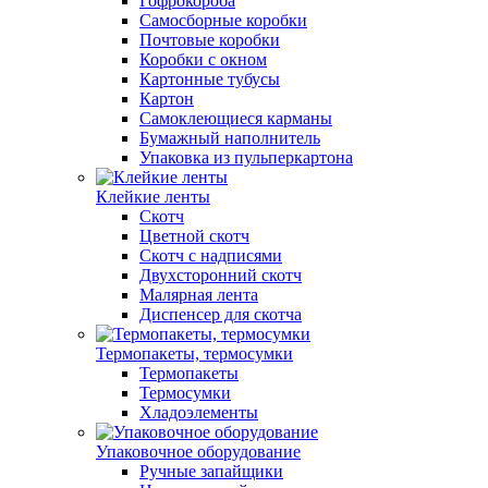
Гофрокороба
Самосборные коробки
Почтовые коробки
Коробки с окном
Картонные тубусы
Картон
Самоклеющиеся карманы
Бумажный наполнитель
Упаковка из пульперкартона
Клейкие ленты
Скотч
Цветной скотч
Скотч с надписями
Двухсторонний скотч
Малярная лента
Диспенсер для скотча
Термопакеты, термосумки
Термопакеты
Термосумки
Хладоэлементы
Упаковочное оборудование
Ручные запайщики