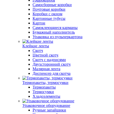
Гофрокороба
Самосборные коробки
Почтовые коробки
Коробки с окном
Картонные тубусы
Картон
Самоклеющиеся карманы
Бумажный наполнитель
Упаковка из пульперкартона
Клейкие ленты
Скотч
Цветной скотч
Скотч с надписями
Двухсторонний скотч
Малярная лента
Диспенсер для скотча
Термопакеты, термосумки
Термопакеты
Термосумки
Хладоэлементы
Упаковочное оборудование
Ручные запайщики