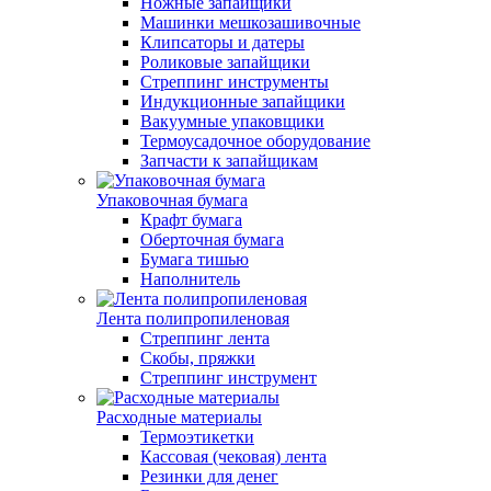
Ножные запайщики
Машинки мешкозашивочные
Клипсаторы и датеры
Роликовые запайщики
Стреппинг инструменты
Индукционные запайщики
Вакуумные упаковщики
Термоусадочное оборудование
Запчасти к запайщикам
Упаковочная бумага
Крафт бумага
Оберточная бумага
Бумага тишью
Наполнитель
Лента полипропиленовая
Стреппинг лента
Скобы, пряжки
Стреппинг инструмент
Расходные материалы
Термоэтикетки
Кассовая (чековая) лента
Резинки для денег