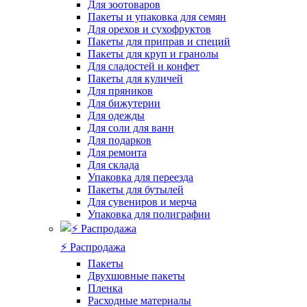
Для зоотоваров
Пакеты и упаковка для семян
Для орехов и сухофруктов
Пакеты для приправ и специй
Пакеты для круп и гранолы
Для сладостей и конфет
Пакеты для куличей
Для пряников
Для бижутерии
Для одежды
Для соли для ванн
Для подарков
Для ремонта
Для склада
Упаковка для переезда
Пакеты для бутылей
Для сувениров и мерча
Упаковка для полиграфии
⚡️ Распродажа
Пакеты
Двухшовные пакеты
Пленка
Расходные материалы