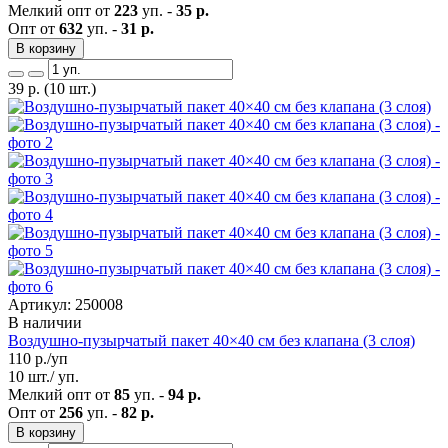
Мелкий опт от
223
уп. -
35 р.
Опт от
632
уп. -
31 р.
В корзину
39
р.
(10 шт.)
Артикул: 250008
В наличии
Воздушно-пузырчатый пакет 40×40 см без клапана (3 слоя)
110
р./уп
10 шт./ уп.
Мелкий опт от
85
уп. -
94 р.
Опт от
256
уп. -
82 р.
В корзину