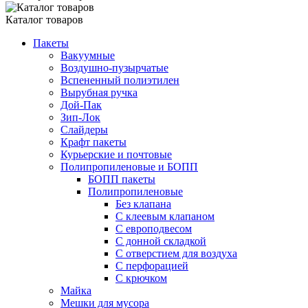
Каталог товаров
Пакеты
Вакуумные
Воздушно-пузырчатые
Вспененный полиэтилен
Вырубная ручка
Дой-Пак
Зип-Лок
Слайдеры
Крафт пакеты
Курьерские и почтовые
Полипропиленовые и БОПП
БОПП пакеты
Полипропиленовые
Без клапана
C клеевым клапаном
С европодвесом
С донной складкой
С отверстием для воздуха
С перфорацией
С крючком
Майка
Мешки для мусора