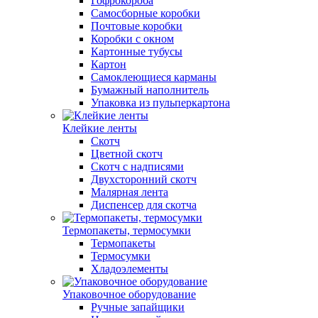
Гофрокороба
Самосборные коробки
Почтовые коробки
Коробки с окном
Картонные тубусы
Картон
Самоклеющиеся карманы
Бумажный наполнитель
Упаковка из пульперкартона
Клейкие ленты
Скотч
Цветной скотч
Скотч с надписями
Двухсторонний скотч
Малярная лента
Диспенсер для скотча
Термопакеты, термосумки
Термопакеты
Термосумки
Хладоэлементы
Упаковочное оборудование
Ручные запайщики