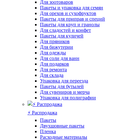
Для зоотоваров
Пакеты и упаковка для семян
Для орехов и сухофруктов
Пакеты для приправ и специй
Пакеты для круп и гранолы
Для сладостей и конфет
Пакеты для куличей
Для пряников
Для бижутерии
Для одежды
Для соли для ванн
Для подарков
Для ремонта
Для склада
Упаковка для переезда
Пакеты для бутылей
Для сувениров и мерча
Упаковка для полиграфии
⚡️ Распродажа
Пакеты
Двухшовные пакеты
Пленка
Расходные материалы