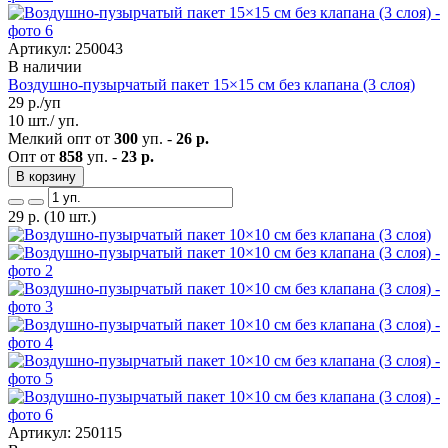
Артикул: 250043
В наличии
Воздушно-пузырчатый пакет 15×15 см без клапана (3 слоя)
29
р./уп
10 шт./ уп.
Мелкий опт от
300
уп. -
26 р.
Опт от
858
уп. -
23 р.
В корзину
29
р.
(10 шт.)
Артикул: 250115