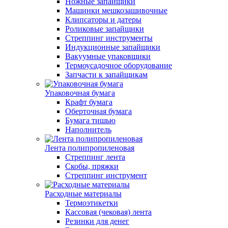
Ножные запайщики
Машинки мешкозашивочные
Клипсаторы и датеры
Роликовые запайщики
Стреппинг инструменты
Индукционные запайщики
Вакуумные упаковщики
Термоусадочное оборудование
Запчасти к запайщикам
Упаковочная бумага
Крафт бумага
Оберточная бумага
Бумага тишью
Наполнитель
Лента полипропиленовая
Стреппинг лента
Скобы, пряжки
Стреппинг инструмент
Расходные материалы
Термоэтикетки
Кассовая (чековая) лента
Резинки для денег