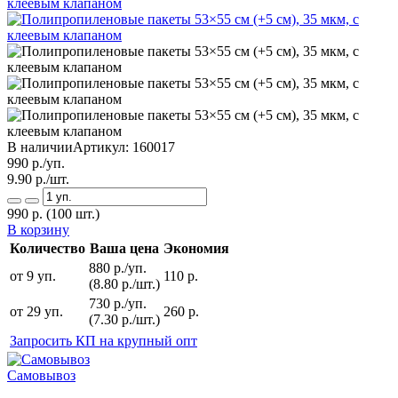
В наличии
Артикул:
160017
990
р./уп.
9.90
р./шт.
990
р.
(100 шт.)
В корзину
Количество
Ваша цена
Экономия
880 р./уп.
от 9 уп.
110 р.
(8.80 р./шт.)
730 р./уп.
от 29 уп.
260 р.
(7.30 р./шт.)
Запросить КП на крупный опт
Самовывоз