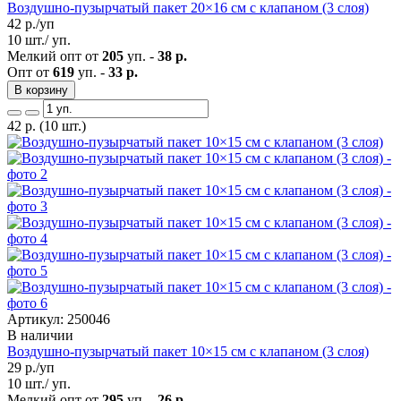
Воздушно-пузырчатый пакет 20×16 см с клапаном (3 слоя)
42
р./уп
10 шт./ уп.
Мелкий опт от
205
уп. -
38 р.
Опт от
619
уп. -
33 р.
В корзину
42
р.
(10 шт.)
Артикул: 250046
В наличии
Воздушно-пузырчатый пакет 10×15 см с клапаном (3 слоя)
29
р./уп
10 шт./ уп.
Мелкий опт от
295
уп. -
26 р.