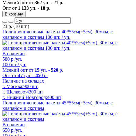
Мелкий опт от
362
уп. -
21 р.
Опт от
1 133
уп. -
18 р.
В корзину
23
р.
(10 шт.)
Полипропиленовые пакеты 40*55см(+5см), 30мкм, с
клапаном и скотчем 100 шт. / уп.
В наличии
580
р./уп.
100 шт./ уп.
Мелкий опт от
15
уп. -
520
р.
Опт от
47
/уп. -
450
р.
Наличие на складах
г. Москва:
900 шт
г. Щелково:
4300 шт
г. Нижний Новгород:
400 шт
Полипропиленовые пакеты 45*55см(+5см), 30мкм, с
клапаном и скотчем
В наличии
650
р./уп.
100 шт./ уп.