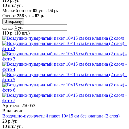
110
р./уп
10 шт./ уп.
Мелкий опт от
85
уп. -
94 р.
Опт от
256
уп. -
82 р.
В корзину
110
р.
(10 шт.)
Артикул: 250053
В наличии
Воздушно-пузырчатый пакет 10×15 см без клапана (2 слоя)
23
р./уп
10 шт./ уп.