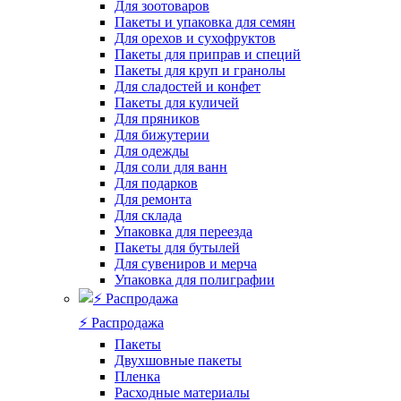
Для зоотоваров
Пакеты и упаковка для семян
Для орехов и сухофруктов
Пакеты для приправ и специй
Пакеты для круп и гранолы
Для сладостей и конфет
Пакеты для куличей
Для пряников
Для бижутерии
Для одежды
Для соли для ванн
Для подарков
Для ремонта
Для склада
Упаковка для переезда
Пакеты для бутылей
Для сувениров и мерча
Упаковка для полиграфии
⚡️ Распродажа
Пакеты
Двухшовные пакеты
Пленка
Расходные материалы