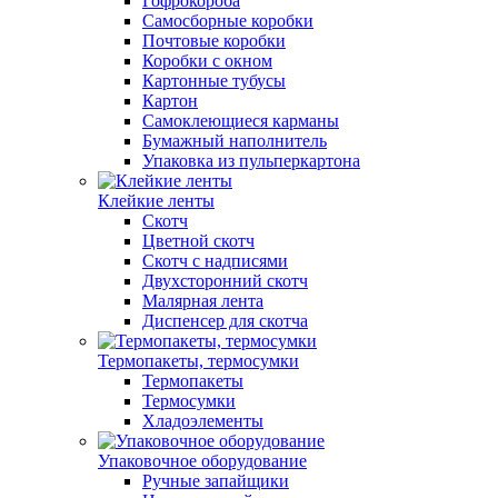
Гофрокороба
Самосборные коробки
Почтовые коробки
Коробки с окном
Картонные тубусы
Картон
Самоклеющиеся карманы
Бумажный наполнитель
Упаковка из пульперкартона
Клейкие ленты
Скотч
Цветной скотч
Скотч с надписями
Двухсторонний скотч
Малярная лента
Диспенсер для скотча
Термопакеты, термосумки
Термопакеты
Термосумки
Хладоэлементы
Упаковочное оборудование
Ручные запайщики