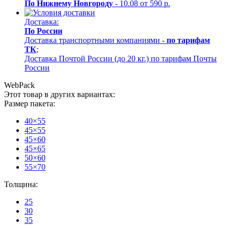
По Нижнему Новгороду
- 10.08 от 590 р.
Доставка:
По России
Доставка транспортными компаниями -
по тарифам
ТК
;
Доставка Почтой России (до 20 кг.) по тарифам Почты
России
WebPack
Этот товар в других вариантах:
Размер пакета:
40×55
45×55
45×60
45×65
50×60
55×70
Толщина:
25
30
35