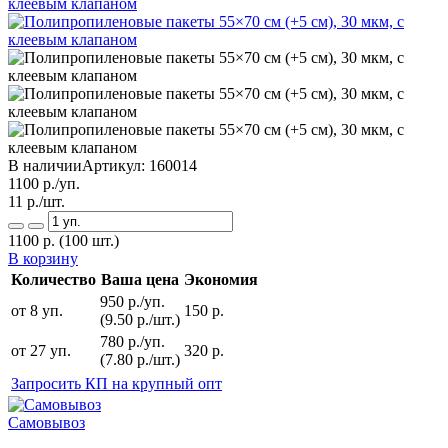
В наличии
Артикул:
160014
1100
р./уп.
11
р./шт.
1100
р.
(100 шт.)
В корзину
Количество
Ваша цена
Экономия
950 р./уп.
от 8 уп.
150 р.
(9.50 р./шт.)
780 р./уп.
от 27 уп.
320 р.
(7.80 р./шт.)
Запросить КП на крупный опт
Самовывоз