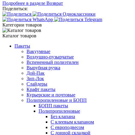
Подробнее в разделе Возврат
Поделиться:
Категории товаров
Каталог товаров
Пакеты
Вакуумные
Воздушно-пузырчатые
Вспененный полиэтилен
Вырубная ручка
Дой-Пак
Зип-Лок
Слайдеры
Крафт пакеты
Курьерские и почтовые
Полипропиленовые и БОПП
БОПП пакеты
Полипропиленовые
Без клапана
C клеевым клапаном
С европодвесом
С донной складкой