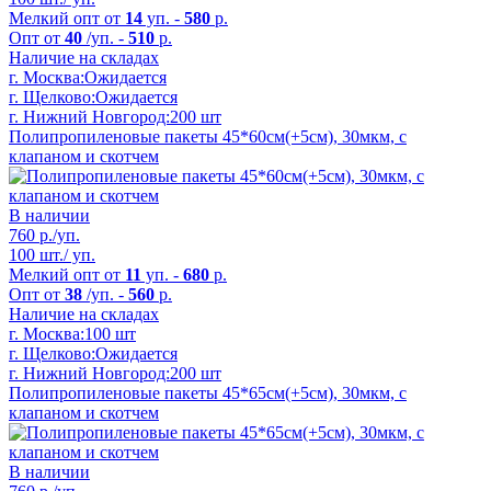
Мелкий опт от
14
уп. -
580
р.
Опт от
40
/уп. -
510
р.
Наличие на складах
г. Москва:
Ожидается
г. Щелково:
Ожидается
г. Нижний Новгород:
200 шт
Полипропиленовые пакеты 45*60см(+5см), 30мкм, с
клапаном и скотчем
В наличии
760
р./уп.
100 шт./ уп.
Мелкий опт от
11
уп. -
680
р.
Опт от
38
/уп. -
560
р.
Наличие на складах
г. Москва:
100 шт
г. Щелково:
Ожидается
г. Нижний Новгород:
200 шт
Полипропиленовые пакеты 45*65см(+5см), 30мкм, с
клапаном и скотчем
В наличии