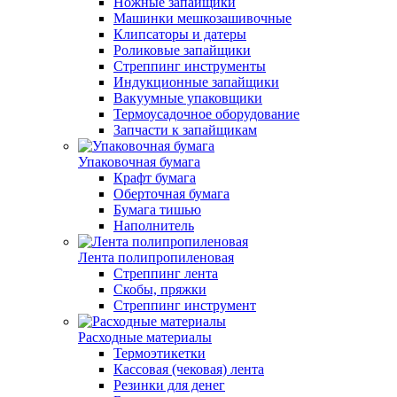
Ножные запайщики
Машинки мешкозашивочные
Клипсаторы и датеры
Роликовые запайщики
Стреппинг инструменты
Индукционные запайщики
Вакуумные упаковщики
Термоусадочное оборудование
Запчасти к запайщикам
Упаковочная бумага
Крафт бумага
Оберточная бумага
Бумага тишью
Наполнитель
Лента полипропиленовая
Стреппинг лента
Скобы, пряжки
Стреппинг инструмент
Расходные материалы
Термоэтикетки
Кассовая (чековая) лента
Резинки для денег