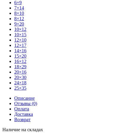
6×9
7×14
8×10
8×12
9×20
10×12
10×15
12×10
12×17
14×16
15×20
16×12
18×29
20×16
20×30
24×18
25×35
Описание
Отзывы (0)
Оплата
Доставка
Возврат
Наличие на складах