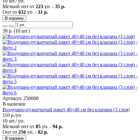
10 шт./ уп.
Мелкий опт от
223
уп. -
35 р.
Опт от
632
уп. -
31 р.
В корзину
39
р.
(10 шт.)
Артикул: 250008
В наличии
Воздушно-пузырчатый пакет 40×40 см без клапана (3 слоя)
110
р./уп
10 шт./ уп.
Мелкий опт от
85
уп. -
94 р.
Опт от
256
уп. -
82 р.
В корзину