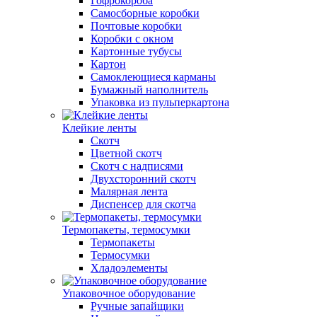
Гофрокороба
Самосборные коробки
Почтовые коробки
Коробки с окном
Картонные тубусы
Картон
Самоклеющиеся карманы
Бумажный наполнитель
Упаковка из пульперкартона
Клейкие ленты
Скотч
Цветной скотч
Скотч с надписями
Двухсторонний скотч
Малярная лента
Диспенсер для скотча
Термопакеты, термосумки
Термопакеты
Термосумки
Хладоэлементы
Упаковочное оборудование
Ручные запайщики