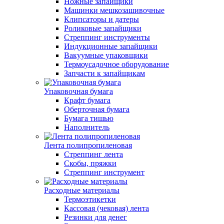
Ножные запайщики
Машинки мешкозашивочные
Клипсаторы и датеры
Роликовые запайщики
Стреппинг инструменты
Индукционные запайщики
Вакуумные упаковщики
Термоусадочное оборудование
Запчасти к запайщикам
Упаковочная бумага
Крафт бумага
Оберточная бумага
Бумага тишью
Наполнитель
Лента полипропиленовая
Стреппинг лента
Скобы, пряжки
Стреппинг инструмент
Расходные материалы
Термоэтикетки
Кассовая (чековая) лента
Резинки для денег