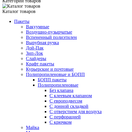
Категории товаров
Каталог товаров
Пакеты
Вакуумные
Воздушно-пузырчатые
Вспененный полиэтилен
Вырубная ручка
Дой-Пак
Зип-Лок
Слайдеры
Крафт пакеты
Курьерские и почтовые
Полипропиленовые и БОПП
БОПП пакеты
Полипропиленовые
Без клапана
C клеевым клапаном
С европодвесом
С донной складкой
С отверстием для воздуха
С перфорацией
С крючком
Майка