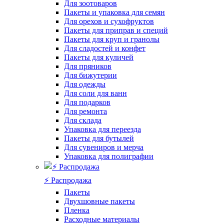
Для зоотоваров
Пакеты и упаковка для семян
Для орехов и сухофруктов
Пакеты для приправ и специй
Пакеты для круп и гранолы
Для сладостей и конфет
Пакеты для куличей
Для пряников
Для бижутерии
Для одежды
Для соли для ванн
Для подарков
Для ремонта
Для склада
Упаковка для переезда
Пакеты для бутылей
Для сувениров и мерча
Упаковка для полиграфии
⚡️ Распродажа
Пакеты
Двухшовные пакеты
Пленка
Расходные материалы