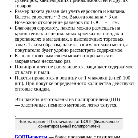
сувениров, канцелярских принадлежностей и других
товаров.
Размер пакета указан без учета еврослота и клапана.
Высота еврослота ~ 3 см. Высота клапана ~ 3 см.
Возможно отклонение размеров по ГОСТ ± 1 см.
Благодаря еврослоту, пакеты можно размещать на
кронштейнах и специальных крючках на стендах и
европанелях в магазинах, в выставочных торговых
залах. Таким образом, пакеты занимают мало места, а
покупателю будет удобно рассмотреть содержимое.
Клапан с клеевым слоем может открываться и
закрываться несколько раз.
Полипропилен не растягивается, защищает содержимое
от влаги и пыли.
Пакеты продаются в розницу от 1 упаковки (в ней 100
шт.). При покупке определенного количества действуют
оптовые скидки.
Эти пакеты изготовлены из полипропилена (ПП)
— эластичные, немного матовые, легко тянутся.
.
Чем материал ПП отличается от БОПП (биаксиально-
ориентированный полипропилен)
БОПП-пакеты
— более прозрачные с глянцевым