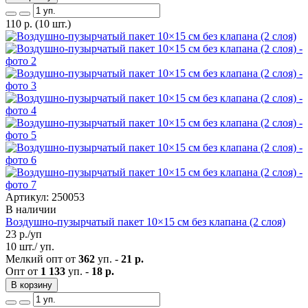
110
р.
(10 шт.)
Артикул: 250053
В наличии
Воздушно-пузырчатый пакет 10×15 см без клапана (2 слоя)
23
р./уп
10 шт./ уп.
Мелкий опт от
362
уп. -
21 р.
Опт от
1 133
уп. -
18 р.
В корзину