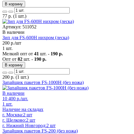
В корзину
77
р.
(1 шт.)
Артикул: 511052
В наличии
Зип для FS-600H нихром (леска)
200
р./шт
1 шт.
Мелкий опт от
41
шт. -
190 р.
Опт от
82
шт. -
190 р.
В корзину
200
р.
(1 шт.)
Запайщик пакетов FS-1000H (без ножа)
В наличии
10 400
р./шт.
1 шт.
Наличие на складах
г. Москва:
2 шт
г. Щелково:
2 шт
г. Нижний Новгород:
2 шт
Запайщик пакетов FS-200 (без ножа)