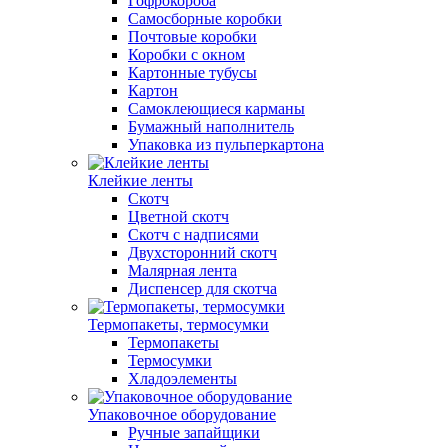
Гофрокороба
Самосборные коробки
Почтовые коробки
Коробки с окном
Картонные тубусы
Картон
Самоклеющиеся карманы
Бумажный наполнитель
Упаковка из пульперкартона
Клейкие ленты
Скотч
Цветной скотч
Скотч с надписями
Двухсторонний скотч
Малярная лента
Диспенсер для скотча
Термопакеты, термосумки
Термопакеты
Термосумки
Хладоэлементы
Упаковочное оборудование
Ручные запайщики