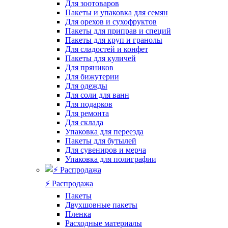
Для зоотоваров
Пакеты и упаковка для семян
Для орехов и сухофруктов
Пакеты для приправ и специй
Пакеты для круп и гранолы
Для сладостей и конфет
Пакеты для куличей
Для пряников
Для бижутерии
Для одежды
Для соли для ванн
Для подарков
Для ремонта
Для склада
Упаковка для переезда
Пакеты для бутылей
Для сувениров и мерча
Упаковка для полиграфии
⚡️ Распродажа
Пакеты
Двухшовные пакеты
Пленка
Расходные материалы