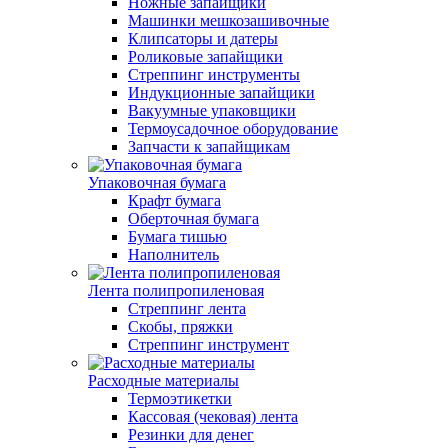
Ножные запайщики
Машинки мешкозашивочные
Клипсаторы и датеры
Роликовые запайщики
Стреппинг инструменты
Индукционные запайщики
Вакуумные упаковщики
Термоусадочное оборудование
Запчасти к запайщикам
Упаковочная бумага
Крафт бумага
Оберточная бумага
Бумага тишью
Наполнитель
Лента полипропиленовая
Стреппинг лента
Скобы, пряжки
Стреппинг инструмент
Расходные материалы
Термоэтикетки
Кассовая (чековая) лента
Резинки для денег