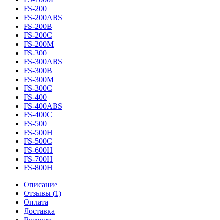
FS-200
FS-200ABS
FS-200B
FS-200C
FS-200M
FS-300
FS-300ABS
FS-300B
FS-300М
FS-300С
FS-400
FS-400ABS
FS-400С
FS-500
FS-500H
FS-500С
FS-600H
FS-700H
FS-800H
Описание
Отзывы (1)
Оплата
Доставка
Возврат