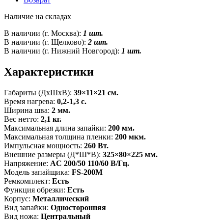
Наличие на складах
В наличии (г. Москва):
1 шт.
В наличии (г. Щелково):
2 шт.
В наличии (г. Нижний Новгород):
1 шт.
Характеристики
Габариты (ДxШxВ):
39×11×21 см.
Время нагрева:
0,2-1,3 с.
Ширина шва:
2 мм.
Вес нетто:
2,1 кг.
Максимальная длина запайки:
200 мм.
Максимальная толщина пленки:
200 мкм.
Импульсная мощность:
260 Вт.
Внешние размеры (Д*Ш*В):
325×80×225 мм.
Напряжение:
AC 200/50 110/60 В/Гц.
Модель запайщика:
FS-200M
Ремкомплект:
Есть
Функция обрезки:
Есть
Корпус:
Металлический
Вид запайки:
Односторонняя
Вид ножа:
Центральный