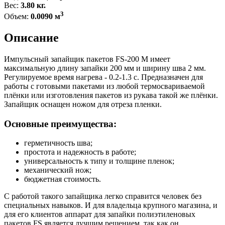
Вес:
3.80 кг.
3
Объем:
0.0090 м
Описание
Импульсный запайщик пакетов FS-200 M имеет
максимальную длину запайки 200 мм и ширину шва 2 мм.
Регулируемое время нагрева - 0.2-1.3 с. Предназначен для
работы с готовыми пакетами из любой термосвариваемой
плёнки или изготовления пакетов из рукава такой же плёнки.
Запайщик оснащен ножом для отреза пленки.
Основные преимущества:
герметичность шва;
простота и надежность в работе;
универсальность к типу и толщине пленок;
механический нож;
бюджетная стоимость.
С работой такого запайщика легко справится человек без
специальных навыков. И для владельца крупного магазина, и
для его клиентов аппарат для запайки полиэтиленовых
пакетов FS является лучшим решением, так как он