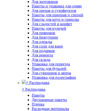
Для зоотоваров
Пакеты и упаковка для семян
Для орехов и сухофруктов
Пакеты для приправ и специй
Пакеты для круп и гранолы
Для сладостей и конфет
Пакеты для куличей
Для пряников
Для бижутерии
Для одежды
Для соли для ванн
Для подарков
Для ремонта
Для склада
Упаковка для переезда
Пакеты для бутылей
Для сувениров и мерча
Упаковка для полиграфии
⚡️ Распродажа
Пакеты
Двухшовные пакеты
Пленка
Расходные материалы