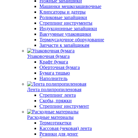
Ножные запайщики
Машинки мешкозашивочные
Клипсаторы и датеры
Роликовые запайщики
Стреппинг инструменты
Индукционные запайщики
Вакуумные упаковщики
Термоусадочное оборудование
Запчасти к запайщикам
Упаковочная бумага
Крафт бумага
Оберточная бумага
Бумага тишью
Наполнитель
Лента полипропиленовая
Стреппинг лента
Скобы, пряжки
Стреппинг инструмент
Расходные материалы
Термоэтикетки
Кассовая (чековая) лента
Резинки для денег