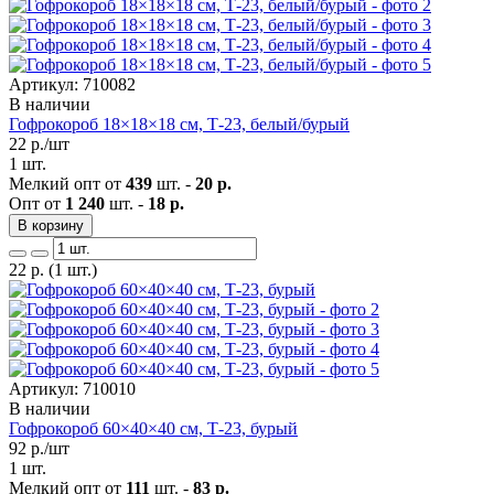
Артикул: 710082
В наличии
Гофрокороб 18×18×18 см, Т-23, белый/бурый
22
р./шт
1 шт.
Мелкий опт от
439
шт. -
20 р.
Опт от
1 240
шт. -
18 р.
В корзину
22
р.
(1 шт.)
Артикул: 710010
В наличии
Гофрокороб 60×40×40 см, Т-23, бурый
92
р./шт
1 шт.
Мелкий опт от
111
шт. -
83 р.