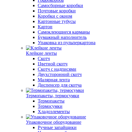
Гофрокороба
Самосборные коробки
Почтовые коробки
Коробки с окном
Картонные тубусы
Картон
Самоклеющиеся карманы
Бумажный наполнитель
Упаковка из пульперкартона
Клейкие ленты
Скотч
Цветной скотч
Скотч с надписями
Двухсторонний скотч
Малярная лента
Диспенсер для скотча
Термопакеты, термосумки
Термопакеты
Термосумки
Хладоэлементы
Упаковочное оборудование
Ручные запайщики