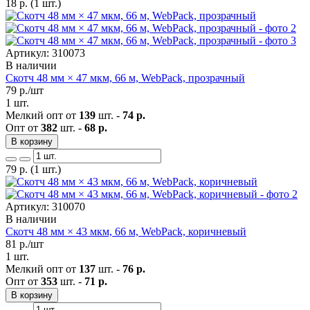
18
р.
(1 шт.)
Артикул: 310073
В наличии
Скотч 48 мм × 47 мкм, 66 м, WebPack, прозрачный
79
р./шт
1 шт.
Мелкий опт от
139
шт. -
74 р.
Опт от
382
шт. -
68 р.
В корзину
79
р.
(1 шт.)
Артикул: 310070
В наличии
Скотч 48 мм × 43 мкм, 66 м, WebPack, коричневый
81
р./шт
1 шт.
Мелкий опт от
137
шт. -
76 р.
Опт от
353
шт. -
71 р.
В корзину