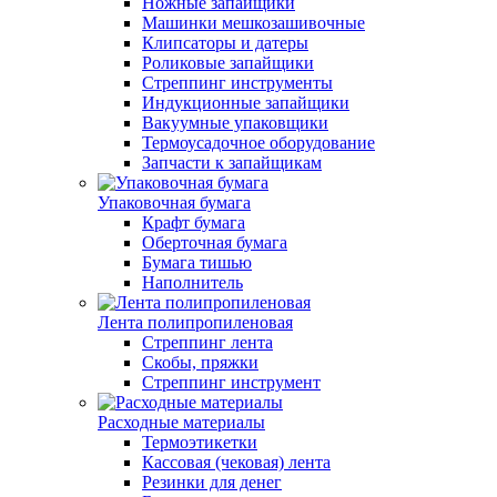
Ножные запайщики
Машинки мешкозашивочные
Клипсаторы и датеры
Роликовые запайщики
Стреппинг инструменты
Индукционные запайщики
Вакуумные упаковщики
Термоусадочное оборудование
Запчасти к запайщикам
Упаковочная бумага
Крафт бумага
Оберточная бумага
Бумага тишью
Наполнитель
Лента полипропиленовая
Стреппинг лента
Скобы, пряжки
Стреппинг инструмент
Расходные материалы
Термоэтикетки
Кассовая (чековая) лента
Резинки для денег