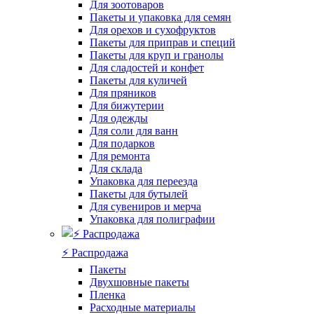
Для зоотоваров
Пакеты и упаковка для семян
Для орехов и сухофруктов
Пакеты для приправ и специй
Пакеты для круп и гранолы
Для сладостей и конфет
Пакеты для куличей
Для пряников
Для бижутерии
Для одежды
Для соли для ванн
Для подарков
Для ремонта
Для склада
Упаковка для переезда
Пакеты для бутылей
Для сувениров и мерча
Упаковка для полиграфии
⚡️ Распродажа
Пакеты
Двухшовные пакеты
Пленка
Расходные материалы