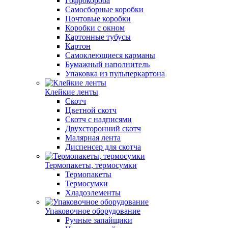
Гофрокороба
Самосборные коробки
Почтовые коробки
Коробки с окном
Картонные тубусы
Картон
Самоклеющиеся карманы
Бумажный наполнитель
Упаковка из пульперкартона
Клейкие ленты
Скотч
Цветной скотч
Скотч с надписями
Двухсторонний скотч
Малярная лента
Диспенсер для скотча
Термопакеты, термосумки
Термопакеты
Термосумки
Хладоэлементы
Упаковочное оборудование
Ручные запайщики