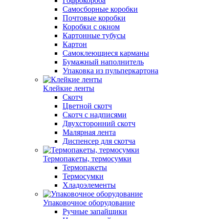
Гофрокороба
Самосборные коробки
Почтовые коробки
Коробки с окном
Картонные тубусы
Картон
Самоклеющиеся карманы
Бумажный наполнитель
Упаковка из пульперкартона
Клейкие ленты
Скотч
Цветной скотч
Скотч с надписями
Двухсторонний скотч
Малярная лента
Диспенсер для скотча
Термопакеты, термосумки
Термопакеты
Термосумки
Хладоэлементы
Упаковочное оборудование
Ручные запайщики