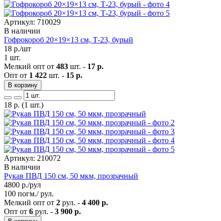
Артикул: 710029
В наличии
Гофрокороб 20×19×13 см, Т-23, бурый
18
р./шт
1 шт.
Мелкий опт от
483
шт. -
17 р.
Опт от
1 422
шт. -
15 р.
В корзину
18
р.
(1 шт.)
Артикул: 210072
В наличии
Рукав ПВД 150 см, 50 мкм, прозрачный
4800
р./рул
100 погм./ рул.
Мелкий опт от
2
рул. -
4 400 р.
Опт от
6
рул. -
3 900 р.