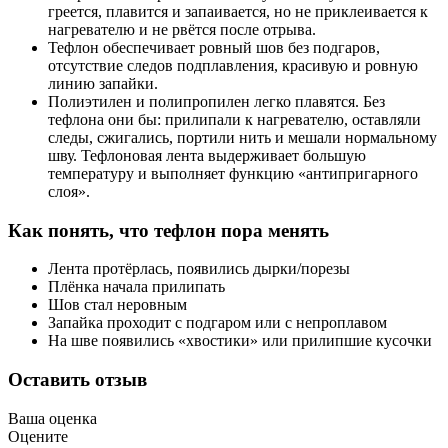
греется, плавится и запаивается, но не приклеивается к
нагревателю и не рвётся после отрыва.
Тефлон обеспечивает ровный шов без подгаров,
отсутствие следов подплавления, красивую и ровную
линию запайки.
Полиэтилен и полипропилен легко плавятся. Без
тефлона они бы: прилипали к нагревателю, оставляли
следы, сжигались, портили нить и мешали нормальному
шву. Тефлоновая лента выдерживает большую
температуру и выполняет функцию «антипригарного
слоя».
Как понять, что тефлон пора менять
Лента протёрлась, появились дырки/порезы
Плёнка начала прилипать
Шов стал неровным
Запайка проходит с подгаром или с непроплавом
На шве появились «хвостики» или прилипшие кусочки
Оставить отзыв
Ваша оценка
Оцените