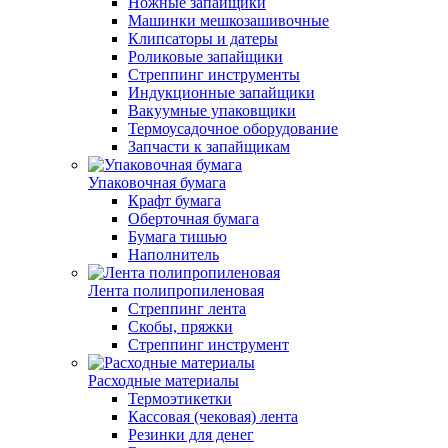
Ножные запайщики
Машинки мешкозашивочные
Клипсаторы и датеры
Роликовые запайщики
Стреппинг инструменты
Индукционные запайщики
Вакуумные упаковщики
Термоусадочное оборудование
Запчасти к запайщикам
Упаковочная бумага
Крафт бумага
Оберточная бумага
Бумага тишью
Наполнитель
Лента полипропиленовая
Стреппинг лента
Скобы, пряжки
Стреппинг инструмент
Расходные материалы
Термоэтикетки
Кассовая (чековая) лента
Резинки для денег