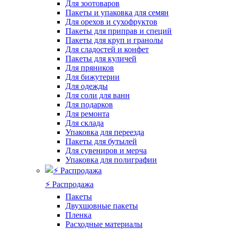
Для зоотоваров
Пакеты и упаковка для семян
Для орехов и сухофруктов
Пакеты для приправ и специй
Пакеты для круп и гранолы
Для сладостей и конфет
Пакеты для куличей
Для пряников
Для бижутерии
Для одежды
Для соли для ванн
Для подарков
Для ремонта
Для склада
Упаковка для переезда
Пакеты для бутылей
Для сувениров и мерча
Упаковка для полиграфии
⚡️ Распродажа
Пакеты
Двухшовные пакеты
Пленка
Расходные материалы