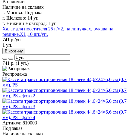
В наличии
Наличие на складах
г. Москва:
Под заказ
г. Щелково:
14 уп
г. Нижний Новгород:
1 уп
Халат для посетителя 25 г/м2, на липучках, рукава на
резинке.ХL,10 шт./уп.
741
р./уп
1 уп.
В корзину
741
р.
(1 уп.)
Распродажа
Артикул: 810003
Под заказ
Наличие на складах