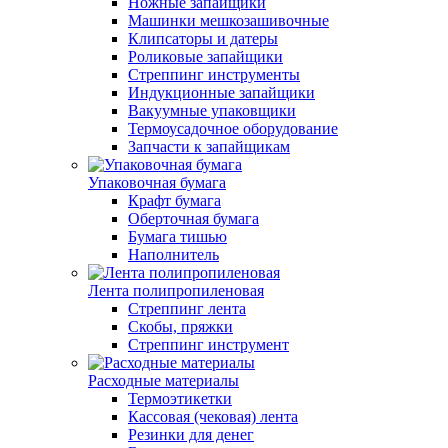
Ножные запайщики
Машинки мешкозашивочные
Клипсаторы и датеры
Роликовые запайщики
Стреппинг инструменты
Индукционные запайщики
Вакуумные упаковщики
Термоусадочное оборудование
Запчасти к запайщикам
Упаковочная бумага
Крафт бумага
Оберточная бумага
Бумага тишью
Наполнитель
Лента полипропиленовая
Стреппинг лента
Скобы, пряжки
Стреппинг инструмент
Расходные материалы
Термоэтикетки
Кассовая (чековая) лента
Резинки для денег