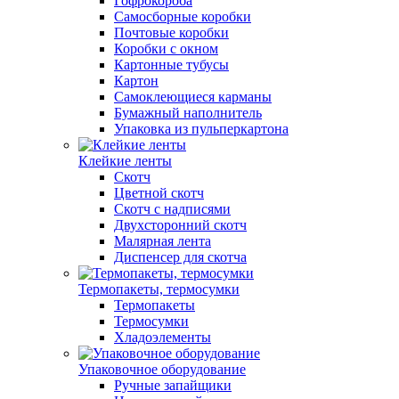
Гофрокороба
Самосборные коробки
Почтовые коробки
Коробки с окном
Картонные тубусы
Картон
Самоклеющиеся карманы
Бумажный наполнитель
Упаковка из пульперкартона
Клейкие ленты
Скотч
Цветной скотч
Скотч с надписями
Двухсторонний скотч
Малярная лента
Диспенсер для скотча
Термопакеты, термосумки
Термопакеты
Термосумки
Хладоэлементы
Упаковочное оборудование
Ручные запайщики