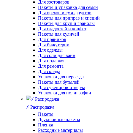
Для зоотоваров
Пакеты и упаковка для семян
Для орехов и сухофруктов
Пакеты для приправ и специй
Пакеты для круп и гранолы
Для сладостей и конфет
Пакеты для куличей
Для пряников
Для бижутерии
Для одежды
Для соли для ванн
Для подарков
Для ремонта
Для склада
Упаковка для переезда
Пакеты для бутылей
Для сувениров и мерча
Упаковка для полиграфии
⚡️ Распродажа
Пакеты
Двухшовные пакеты
Пленка
Расходные материалы