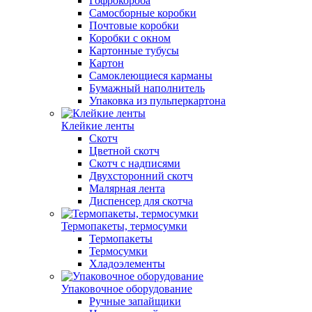
Гофрокороба
Самосборные коробки
Почтовые коробки
Коробки с окном
Картонные тубусы
Картон
Самоклеющиеся карманы
Бумажный наполнитель
Упаковка из пульперкартона
Клейкие ленты
Скотч
Цветной скотч
Скотч с надписями
Двухсторонний скотч
Малярная лента
Диспенсер для скотча
Термопакеты, термосумки
Термопакеты
Термосумки
Хладоэлементы
Упаковочное оборудование
Ручные запайщики