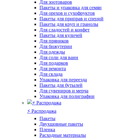
Для зоотоваров
Пакеты и упаковка для семян
Для орехов и сухофруктов
Пакеты для приправ и специй
Пакеты для круп и гранолы
Для сладостей и конфет
Пакеты для куличей
Для пряников
Для бижутерии
Для одежды
Для соли для ванн
Для подарков
Для ремонта
Для склада
Упаковка для переезда
Пакеты для бутылей
Для сувениров и мерча
Упаковка для полиграфии
⚡️ Распродажа
Пакеты
Двухшовные пакеты
Пленка
Расходные материалы