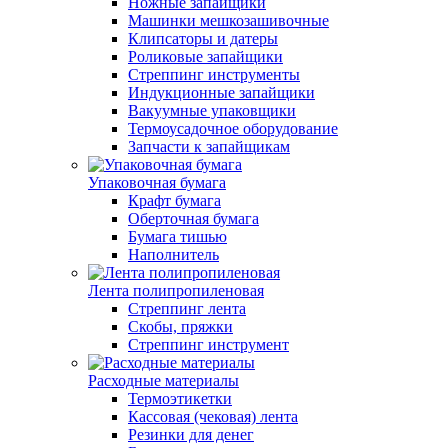
Ножные запайщики
Машинки мешкозашивочные
Клипсаторы и датеры
Роликовые запайщики
Стреппинг инструменты
Индукционные запайщики
Вакуумные упаковщики
Термоусадочное оборудование
Запчасти к запайщикам
Упаковочная бумага
Крафт бумага
Оберточная бумага
Бумага тишью
Наполнитель
Лента полипропиленовая
Стреппинг лента
Скобы, пряжки
Стреппинг инструмент
Расходные материалы
Термоэтикетки
Кассовая (чековая) лента
Резинки для денег