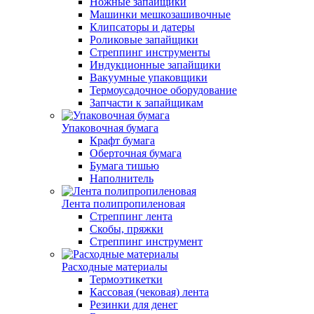
Ножные запайщики
Машинки мешкозашивочные
Клипсаторы и датеры
Роликовые запайщики
Стреппинг инструменты
Индукционные запайщики
Вакуумные упаковщики
Термоусадочное оборудование
Запчасти к запайщикам
Упаковочная бумага
Крафт бумага
Оберточная бумага
Бумага тишью
Наполнитель
Лента полипропиленовая
Стреппинг лента
Скобы, пряжки
Стреппинг инструмент
Расходные материалы
Термоэтикетки
Кассовая (чековая) лента
Резинки для денег