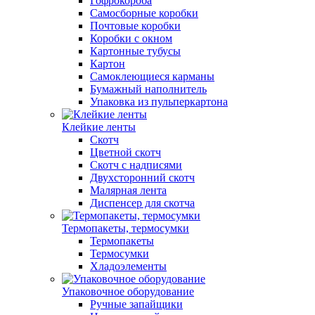
Гофрокороба
Самосборные коробки
Почтовые коробки
Коробки с окном
Картонные тубусы
Картон
Самоклеющиеся карманы
Бумажный наполнитель
Упаковка из пульперкартона
Клейкие ленты
Скотч
Цветной скотч
Скотч с надписями
Двухсторонний скотч
Малярная лента
Диспенсер для скотча
Термопакеты, термосумки
Термопакеты
Термосумки
Хладоэлементы
Упаковочное оборудование
Ручные запайщики