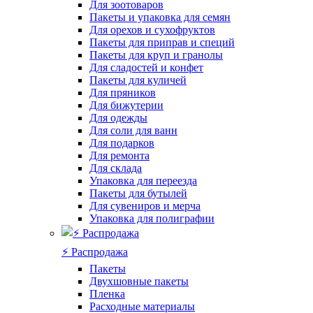
Для зоотоваров
Пакеты и упаковка для семян
Для орехов и сухофруктов
Пакеты для приправ и специй
Пакеты для круп и гранолы
Для сладостей и конфет
Пакеты для куличей
Для пряников
Для бижутерии
Для одежды
Для соли для ванн
Для подарков
Для ремонта
Для склада
Упаковка для переезда
Пакеты для бутылей
Для сувениров и мерча
Упаковка для полиграфии
⚡️ Распродажа
Пакеты
Двухшовные пакеты
Пленка
Расходные материалы