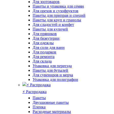
Для зоотоваров
Пакеты и упаковка для семян
Для орехов и сухофруктов
Пакеты для приправ и специй
Пакеты для круп и гранолы
Для сладостей и конфет
Пакеты для куличей
Для пряников
Для бижутерии
Для одежды
Для соли для ванн
Для подарков
Для ремонта
Для склада
Упаковка для переезда
Пакеты для бутылей
Для сувениров и мерча
Упаковка для полиграфии
⚡️ Распродажа
Пакеты
Двухшовные пакеты
Пленка
Расходные материалы