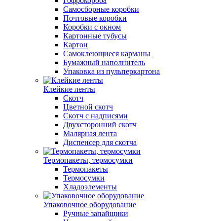
Гофрокороба
Самосборные коробки
Почтовые коробки
Коробки с окном
Картонные тубусы
Картон
Самоклеющиеся карманы
Бумажный наполнитель
Упаковка из пульперкартона
Клейкие ленты
Скотч
Цветной скотч
Скотч с надписями
Двухсторонний скотч
Малярная лента
Диспенсер для скотча
Термопакеты, термосумки
Термопакеты
Термосумки
Хладоэлементы
Упаковочное оборудование
Ручные запайщики