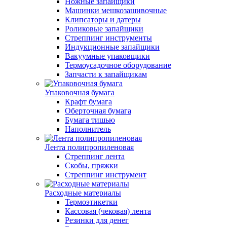
Ножные запайщики
Машинки мешкозашивочные
Клипсаторы и датеры
Роликовые запайщики
Стреппинг инструменты
Индукционные запайщики
Вакуумные упаковщики
Термоусадочное оборудование
Запчасти к запайщикам
Упаковочная бумага
Крафт бумага
Оберточная бумага
Бумага тишью
Наполнитель
Лента полипропиленовая
Стреппинг лента
Скобы, пряжки
Стреппинг инструмент
Расходные материалы
Термоэтикетки
Кассовая (чековая) лента
Резинки для денег