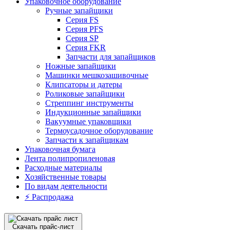
Упаковочное оборудование
Ручные запайщики
Серия FS
Серия PFS
Серия SP
Серия FKR
Запчасти для запайщиков
Ножные запайщики
Машинки мешкозашивочные
Клипсаторы и датеры
Роликовые запайщики
Стреппинг инструменты
Индукционные запайщики
Вакуумные упаковщики
Термоусадочное оборудование
Запчасти к запайщикам
Упаковочная бумага
Лента полипропиленовая
Расходные материалы
Хозяйственные товары
По видам деятельности
⚡️ Распродажа
Скачать прайс-лист