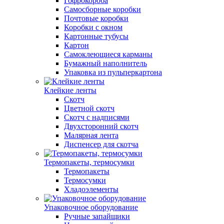
Гофрокороба
Самосборные коробки
Почтовые коробки
Коробки с окном
Картонные тубусы
Картон
Самоклеющиеся карманы
Бумажный наполнитель
Упаковка из пульперкартона
Клейкие ленты
Скотч
Цветной скотч
Скотч с надписями
Двухсторонний скотч
Малярная лента
Диспенсер для скотча
Термопакеты, термосумки
Термопакеты
Термосумки
Хладоэлементы
Упаковочное оборудование
Ручные запайщики