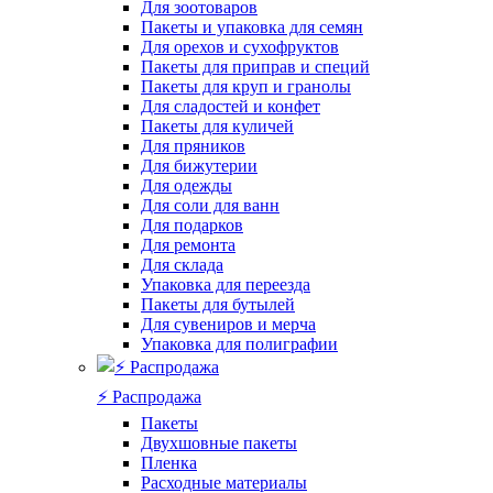
Для зоотоваров
Пакеты и упаковка для семян
Для орехов и сухофруктов
Пакеты для приправ и специй
Пакеты для круп и гранолы
Для сладостей и конфет
Пакеты для куличей
Для пряников
Для бижутерии
Для одежды
Для соли для ванн
Для подарков
Для ремонта
Для склада
Упаковка для переезда
Пакеты для бутылей
Для сувениров и мерча
Упаковка для полиграфии
⚡️ Распродажа
Пакеты
Двухшовные пакеты
Пленка
Расходные материалы