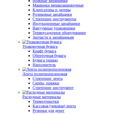
Ножные запайщики
Машинки мешкозашивочные
Клипсаторы и датеры
Роликовые запайщики
Стреппинг инструменты
Индукционные запайщики
Вакуумные упаковщики
Термоусадочное оборудование
Запчасти к запайщикам
Упаковочная бумага
Крафт бумага
Оберточная бумага
Бумага тишью
Наполнитель
Лента полипропиленовая
Стреппинг лента
Скобы, пряжки
Стреппинг инструмент
Расходные материалы
Термоэтикетки
Кассовая (чековая) лента
Резинки для денег