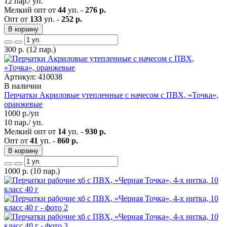
12 пар./ уп.
Мелкий опт от
44
уп. -
276 р.
Опт от
133
уп. -
252 р.
В корзину
300
р.
(12 пар.)
Артикул: 410038
В наличии
Перчатки Акриловые утепленные с начесом с ПВХ, «Точка»,
оранжевые
1000
р./уп
10 пар./ уп.
Мелкий опт от
14
уп. -
930 р.
Опт от
41
уп. -
860 р.
В корзину
1000
р.
(10 пар.)