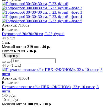
Артикул: 710032
В наличии
Гофрокороб 30×30×30 см, Т-23, бурый
44
р./шт
1 шт.
Мелкий опт от
219
шт. -
40 р.
Опт от
619
шт. -
36 р.
В корзину
44
р.
(1 шт.)
Артикул: 410001
В наличии
Перчатки вязаные х/б с ПВХ «ЭКОНОМ», 32 г, 10 класс, 3
нити
140
р./уп
10 пар./ уп.
Мелкий опт от
100
уп. -
130 р.