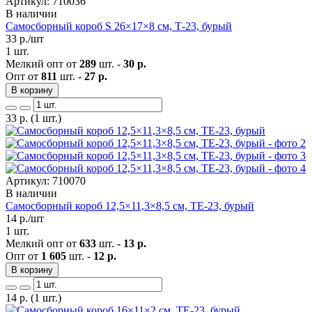
Артикул: 710036
В наличии
Самосборный короб S 26×17×8 см, Т-23, бурый
33
р./шт
1 шт.
Мелкий опт от
289
шт. -
30 р.
Опт от
811
шт. -
27 р.
В корзину
33
р.
(1 шт.)
Артикул: 710070
В наличии
Самосборный короб 12,5×11,3×8,5 см, ТЕ-23, бурый
14
р./шт
1 шт.
Мелкий опт от
633
шт. -
13 р.
Опт от
1 605
шт. -
12 р.
В корзину
14
р.
(1 шт.)