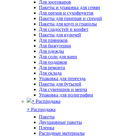
Для зоотоваров
Пакеты и упаковка для семян
Для орехов и сухофруктов
Пакеты для приправ и специй
Пакеты для круп и гранолы
Для сладостей и конфет
Пакеты для куличей
Для пряников
Для бижутерии
Для одежды
Для соли для ванн
Для подарков
Для ремонта
Для склада
Упаковка для переезда
Пакеты для бутылей
Для сувениров и мерча
Упаковка для полиграфии
⚡️ Распродажа
Пакеты
Двухшовные пакеты
Пленка
Расходные материалы