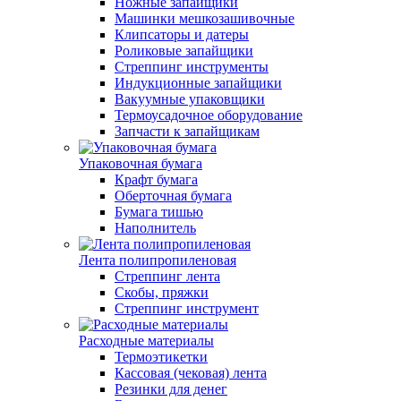
Ножные запайщики
Машинки мешкозашивочные
Клипсаторы и датеры
Роликовые запайщики
Стреппинг инструменты
Индукционные запайщики
Вакуумные упаковщики
Термоусадочное оборудование
Запчасти к запайщикам
Упаковочная бумага
Крафт бумага
Оберточная бумага
Бумага тишью
Наполнитель
Лента полипропиленовая
Стреппинг лента
Скобы, пряжки
Стреппинг инструмент
Расходные материалы
Термоэтикетки
Кассовая (чековая) лента
Резинки для денег