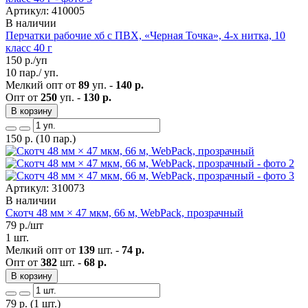
Артикул: 410005
В наличии
Перчатки рабочие хб с ПВХ, «Черная Точка», 4-х нитка, 10
класс 40 г
150
р./уп
10 пар./ уп.
Мелкий опт от
89
уп. -
140 р.
Опт от
250
уп. -
130 р.
В корзину
150
р.
(10 пар.)
Артикул: 310073
В наличии
Скотч 48 мм × 47 мкм, 66 м, WebPack, прозрачный
79
р./шт
1 шт.
Мелкий опт от
139
шт. -
74 р.
Опт от
382
шт. -
68 р.
В корзину
79
р.
(1 шт.)