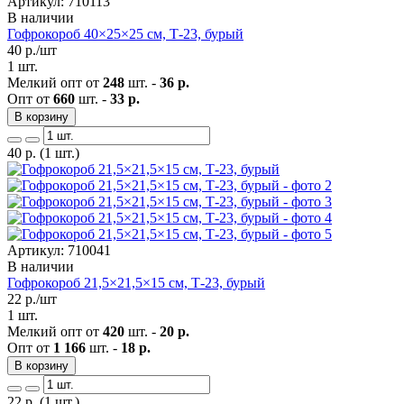
Артикул: 710113
В наличии
Гофрокороб 40×25×25 см, Т-23, бурый
40
р./шт
1 шт.
Мелкий опт от
248
шт. -
36 р.
Опт от
660
шт. -
33 р.
В корзину
40
р.
(1 шт.)
Артикул: 710041
В наличии
Гофрокороб 21,5×21,5×15 см, Т-23, бурый
22
р./шт
1 шт.
Мелкий опт от
420
шт. -
20 р.
Опт от
1 166
шт. -
18 р.
В корзину
22
р.
(1 шт.)