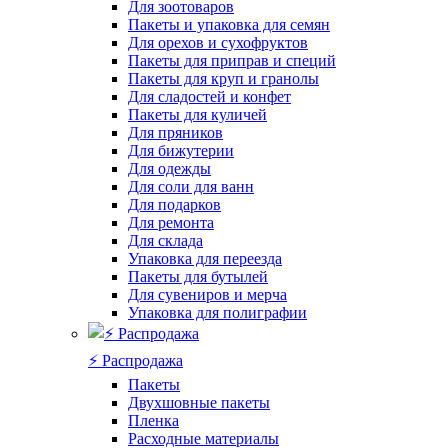
Для зоотоваров
Пакеты и упаковка для семян
Для орехов и сухофруктов
Пакеты для приправ и специй
Пакеты для круп и гранолы
Для сладостей и конфет
Пакеты для куличей
Для пряников
Для бижутерии
Для одежды
Для соли для ванн
Для подарков
Для ремонта
Для склада
Упаковка для переезда
Пакеты для бутылей
Для сувениров и мерча
Упаковка для полиграфии
⚡️ Распродажа
Пакеты
Двухшовные пакеты
Пленка
Расходные материалы