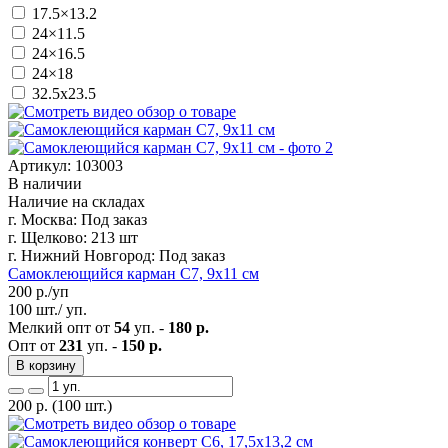
17.5×13.2
24×11.5
24×16.5
24×18
32.5х23.5
Артикул: 103003
В наличии
Наличие на складах
г. Москва:
Под заказ
г. Щелково:
213 шт
г. Нижний Новгород:
Под заказ
Самоклеющийся карман C7, 9х11 см
200
р./уп
100 шт./ уп.
Мелкий опт от
54
уп. -
180 р.
Опт от
231
уп. -
150 р.
В корзину
200
р.
(100 шт.)