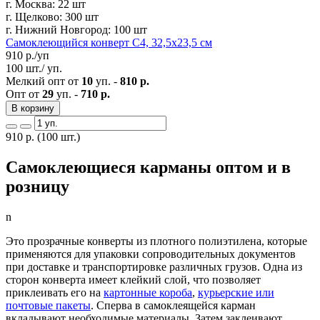
г. Москва:
22 шт
г. Щелково:
300 шт
г. Нижний Новгород:
100 шт
Самоклеющийся конверт С4, 32,5х23,5 см
910
р./уп
100 шт./ уп.
Мелкий опт от
10
уп. -
810 р.
Опт от
29
уп. -
710 р.
В корзину
910
р.
(100 шт.)
Самоклеющиеся карманы оптом и в
розницу
n
Это прозрачные конверты из плотного полиэтилена, которые
применяются для упаковки сопроводительных документов
при доставке и транспортировке различных грузов. Одна из
сторон конверта имеет клейкий слой, что позволяет
приклеивать его на
картонные короба
,
курьерские или
почтовые пакеты
. Сперва в самоклеящейся карман
вкладывают необходимые материалы. Затем заклеивают