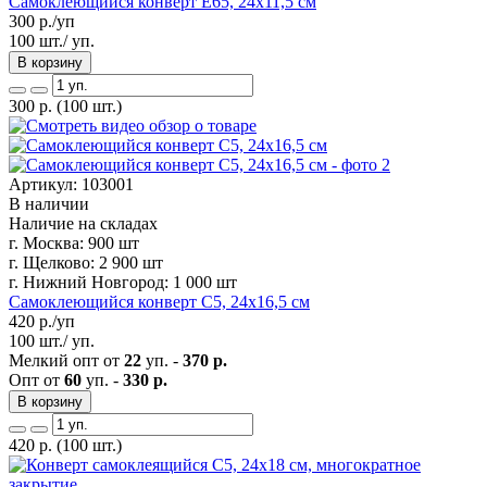
Самоклеющийся конверт Е65, 24х11,5 см
300
р./уп
100 шт./ уп.
В корзину
300
р.
(100 шт.)
Артикул: 103001
В наличии
Наличие на складах
г. Москва:
900 шт
г. Щелково:
2 900 шт
г. Нижний Новгород:
1 000 шт
Самоклеющийся конверт С5, 24х16,5 см
420
р./уп
100 шт./ уп.
Мелкий опт от
22
уп. -
370 р.
Опт от
60
уп. -
330 р.
В корзину
420
р.
(100 шт.)