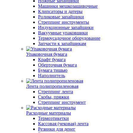
Ножные запайщики
Машинки мешкозашивочные
Клипсаторы и датеры
Роликовые запайщики
Стреппинг инструменты
Индукционные запайщики
Вакуумные упаковщики
Термоусадочное оборудование
Запчасти к запайщикам
Упаковочная бумага
Крафт бумага
Оберточная бумага
Бумага тишью
Наполнитель
Лента полипропиленовая
Стреппинг лента
Скобы, пряжки
Стреппинг инструмент
Расходные материалы
Термоэтикетки
Кассовая (чековая) лента
Резинки для денег