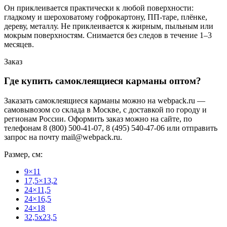
Он приклеивается практически к любой поверхности:
гладкому и шероховатому гофрокартону, ПП-таре, плёнке,
дереву, металлу. Не приклеивается к жирным, пыльным или
мокрым поверхностям. Снимается без следов в течение 1–3
месяцев.
Заказ
Где купить самоклеящиеся карманы оптом?
Заказать самоклеящиеся карманы можно на webpack.ru —
самовывозом со склада в Москве, с доставкой по городу и
регионам России. Оформить заказ можно на сайте, по
телефонам 8 (800) 500-41-07, 8 (495) 540-47-06 или отправить
запрос на почту mail@webpack.ru.
Размер, см:
9×11
17,5×13,2
24×11,5
24×16,5
24×18
32,5х23,5