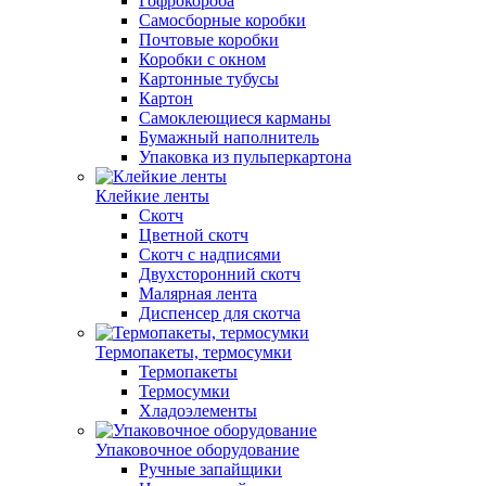
Гофрокороба
Самосборные коробки
Почтовые коробки
Коробки с окном
Картонные тубусы
Картон
Самоклеющиеся карманы
Бумажный наполнитель
Упаковка из пульперкартона
Клейкие ленты
Скотч
Цветной скотч
Скотч с надписями
Двухсторонний скотч
Малярная лента
Диспенсер для скотча
Термопакеты, термосумки
Термопакеты
Термосумки
Хладоэлементы
Упаковочное оборудование
Ручные запайщики