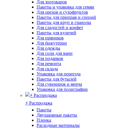
Для зоотоваров
Пакеты и упаковка для семян
Для орехов и сухофруктов
Пакеты для приправ и специй
Пакеты для круп и гранолы
Для сладостей и конфет
Пакеты для куличей
Для пряников
Для бижутерии
Для одежды
Для соли для ванн
Для подарков
Для ремонта
Для склада
Упаковка для переезда
Пакеты для бутылей
Для сувениров и мерча
Упаковка для полиграфии
⚡️ Распродажа
Пакеты
Двухшовные пакеты
Пленка
Расходные материалы