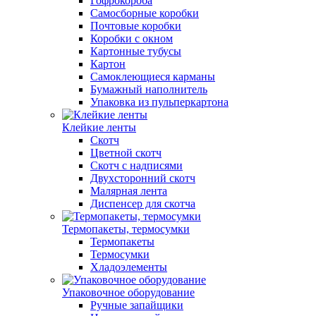
Гофрокороба
Самосборные коробки
Почтовые коробки
Коробки с окном
Картонные тубусы
Картон
Самоклеющиеся карманы
Бумажный наполнитель
Упаковка из пульперкартона
Клейкие ленты
Скотч
Цветной скотч
Скотч с надписями
Двухсторонний скотч
Малярная лента
Диспенсер для скотча
Термопакеты, термосумки
Термопакеты
Термосумки
Хладоэлементы
Упаковочное оборудование
Ручные запайщики