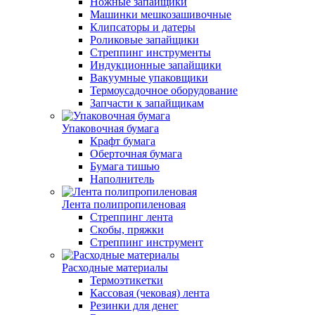
Ножные запайщики
Машинки мешкозашивочные
Клипсаторы и датеры
Роликовые запайщики
Стреппинг инструменты
Индукционные запайщики
Вакуумные упаковщики
Термоусадочное оборудование
Запчасти к запайщикам
Упаковочная бумага
Крафт бумага
Оберточная бумага
Бумага тишью
Наполнитель
Лента полипропиленовая
Стреппинг лента
Скобы, пряжки
Стреппинг инструмент
Расходные материалы
Термоэтикетки
Кассовая (чековая) лента
Резинки для денег