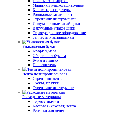
Ножные запайщики
Машинки мешкозашивочные
Клипсаторы и датеры
Роликовые запайщики
Стреппинг инструменты
Индукционные запайщики
Вакуумные упаковщики
Термоусадочное оборудование
Запчасти к запайщикам
Упаковочная бумага
Крафт бумага
Оберточная бумага
Бумага тишью
Наполнитель
Лента полипропиленовая
Стреппинг лента
Скобы, пряжки
Стреппинг инструмент
Расходные материалы
Термоэтикетки
Кассовая (чековая) лента
Резинки для денег