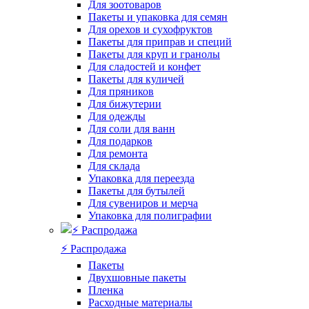
Для зоотоваров
Пакеты и упаковка для семян
Для орехов и сухофруктов
Пакеты для приправ и специй
Пакеты для круп и гранолы
Для сладостей и конфет
Пакеты для куличей
Для пряников
Для бижутерии
Для одежды
Для соли для ванн
Для подарков
Для ремонта
Для склада
Упаковка для переезда
Пакеты для бутылей
Для сувениров и мерча
Упаковка для полиграфии
⚡️ Распродажа
Пакеты
Двухшовные пакеты
Пленка
Расходные материалы