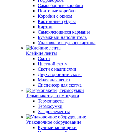
Гофрокороба
Самосборные коробки
Почтовые коробки
Коробки с окном
Картонные тубусы
Картон
Самоклеющиеся карманы
Бумажный наполнитель
Упаковка из пульперкартона
Клейкие ленты
Скотч
Цветной скотч
Скотч с надписями
Двухсторонний скотч
Малярная лента
Диспенсер для скотча
Термопакеты, термосумки
Термопакеты
Термосумки
Хладоэлементы
Упаковочное оборудование
Ручные запайщики