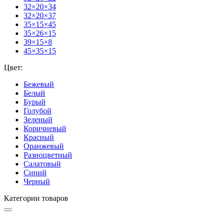
32×20×34
32×20×37
35×15×45
35×26×15
39×15×8
45×35×15
Цвет:
Бежевый
Белый
Бурый
Голубой
Зеленый
Коричневый
Красный
Оранжевый
Разноцветный
Салатовый
Синий
Черный
Категории товаров