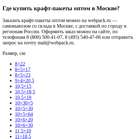
Где купить крафт-пакеты оптом в Москве?
Заказать крафт-пакеты оптом можно на webpack.ru —
самовывозом со склада в Москве, с доставкой по городу и
регионам России. Оформить заказ можно на сайте, по
телефонам 8 (800) 500-41-07, 8 (495) 540-47-06 или отправить
запрос на почту mail@webpack.ru.
Размер, см:
8×22
8×5×17
8×5×23
9×4×20,5
10,5×15
10,5×18,5
10,5×19
10×30×5
10×5×30
10×5×64
10×6×20
10×6×30
11,5×10
11×18,5