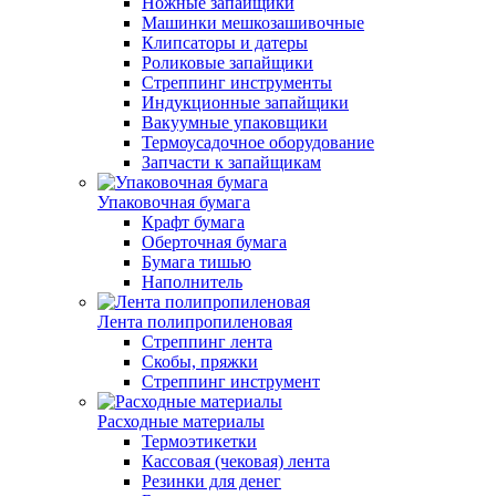
Ножные запайщики
Машинки мешкозашивочные
Клипсаторы и датеры
Роликовые запайщики
Стреппинг инструменты
Индукционные запайщики
Вакуумные упаковщики
Термоусадочное оборудование
Запчасти к запайщикам
Упаковочная бумага
Крафт бумага
Оберточная бумага
Бумага тишью
Наполнитель
Лента полипропиленовая
Стреппинг лента
Скобы, пряжки
Стреппинг инструмент
Расходные материалы
Термоэтикетки
Кассовая (чековая) лента
Резинки для денег