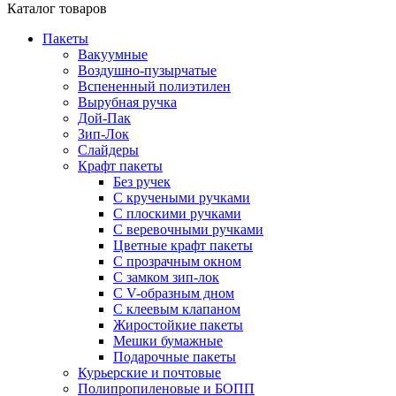
Каталог товаров
Пакеты
Вакуумные
Воздушно-пузырчатые
Вспененный полиэтилен
Вырубная ручка
Дой-Пак
Зип-Лок
Слайдеры
Крафт пакеты
Без ручек
С кручеными ручками
С плоскими ручками
С веревочными ручками
Цветные крафт пакеты
С прозрачным окном
С замком зип-лок
С V-образным дном
С клеевым клапаном
Жиростойкие пакеты
Мешки бумажные
Подарочные пакеты
Курьерские и почтовые
Полипропиленовые и БОПП