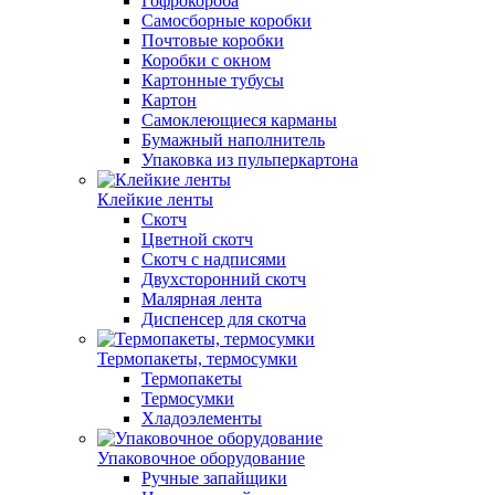
Гофрокороба
Самосборные коробки
Почтовые коробки
Коробки с окном
Картонные тубусы
Картон
Самоклеющиеся карманы
Бумажный наполнитель
Упаковка из пульперкартона
Клейкие ленты
Скотч
Цветной скотч
Скотч с надписями
Двухсторонний скотч
Малярная лента
Диспенсер для скотча
Термопакеты, термосумки
Термопакеты
Термосумки
Хладоэлементы
Упаковочное оборудование
Ручные запайщики