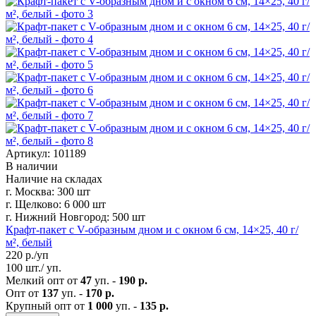
Артикул: 101189
В наличии
Наличие на складах
г. Москва:
300 шт
г. Щелково:
6 000 шт
г. Нижний Новгород:
500 шт
Крафт-пакет с V-образным дном и с окном 6 см, 14×25, 40 г/
м², белый
220
р./уп
100 шт./ уп.
Мелкий опт от
47
уп. -
190 р.
Опт от
137
уп. -
170 р.
Крупный опт от
1 000
уп. -
135 р.