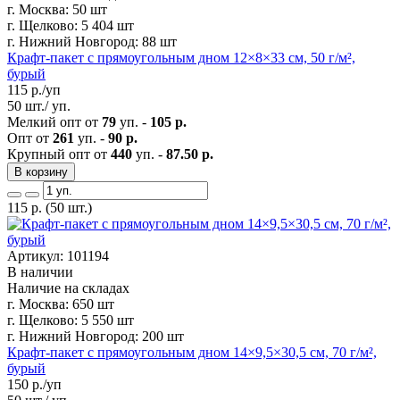
г. Москва:
50 шт
г. Щелково:
5 404 шт
г. Нижний Новгород:
88 шт
Крафт-пакет с прямоугольным дном 12×8×33 см, 50 г/м²,
бурый
115
р./уп
50 шт./ уп.
Мелкий опт от
79
уп. -
105 р.
Опт от
261
уп. -
90 р.
Крупный опт от
440
уп. -
87.50 р.
В корзину
115
р.
(50 шт.)
Артикул: 101194
В наличии
Наличие на складах
г. Москва:
650 шт
г. Щелково:
5 550 шт
г. Нижний Новгород:
200 шт
Крафт-пакет с прямоугольным дном 14×9,5×30,5 см, 70 г/м²,
бурый
150
р./уп