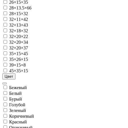
26×15×35
28×13.5×66
28×15×32
32×11×42
32×13×43
32×18×32
32×20×22
32×20×34
32×20×37
35×15×45
35×26×15
39×15×8
45×35×15
Цвет
Бежевый
Белый
Бурый
Голубой
Зеленый
Коричневый
Красный
Оранжевый