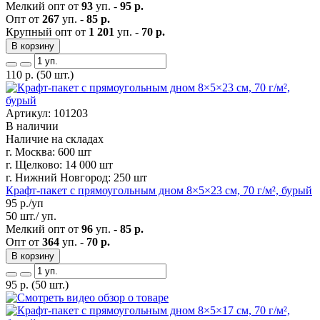
Мелкий опт от
93
уп. -
95 р.
Опт от
267
уп. -
85 р.
Крупный опт от
1 201
уп. -
70 р.
В корзину
110
р.
(50 шт.)
Артикул: 101203
В наличии
Наличие на складах
г. Москва:
600 шт
г. Щелково:
14 000 шт
г. Нижний Новгород:
250 шт
Крафт-пакет с прямоугольным дном 8×5×23 см, 70 г/м², бурый
95
р./уп
50 шт./ уп.
Мелкий опт от
96
уп. -
85 р.
Опт от
364
уп. -
70 р.
В корзину
95
р.
(50 шт.)