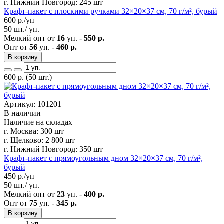
г. Нижний Новгород:
245 шт
Крафт-пакет с плоскими ручками 32×20×37 см, 70 г/м², бурый
600
р./уп
50 шт./ уп.
Мелкий опт от
16
уп. -
550 р.
Опт от
56
уп. -
460 р.
В корзину
600
р.
(50 шт.)
Артикул: 101201
В наличии
Наличие на складах
г. Москва:
300 шт
г. Щелково:
2 800 шт
г. Нижний Новгород:
350 шт
Крафт-пакет с прямоугольным дном 32×20×37 см, 70 г/м²,
бурый
450
р./уп
50 шт./ уп.
Мелкий опт от
23
уп. -
400 р.
Опт от
75
уп. -
345 р.
В корзину