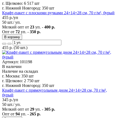
г. Щелково:
6 517 шт
г. Нижний Новгород:
350 шт
Крафт-пакет с плоскими ручками 24×14×28 см, 70 г/м², бурый
455
р./уп
50 шт./ уп.
Мелкий опт от
23
уп. -
400 р.
Опт от
72
уп. -
350 р.
В корзину
455
р.
(50 шт.)
Артикул: 101198
В наличии
Наличие на складах
г. Москва:
350 шт
г. Щелково:
2 750 шт
г. Нижний Новгород:
350 шт
Крафт-пакет с прямоугольным дном 24×14×28 см, 70 г/м²,
бурый
345
р./уп
50 шт./ уп.
Мелкий опт от
29
уп. -
305 р.
Опт от
94
уп. -
265 р.