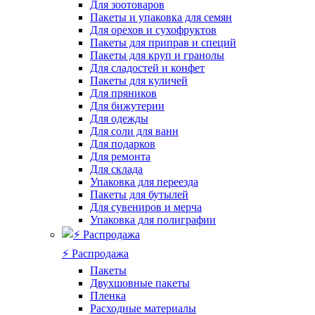
Для зоотоваров
Пакеты и упаковка для семян
Для орехов и сухофруктов
Пакеты для приправ и специй
Пакеты для круп и гранолы
Для сладостей и конфет
Пакеты для куличей
Для пряников
Для бижутерии
Для одежды
Для соли для ванн
Для подарков
Для ремонта
Для склада
Упаковка для переезда
Пакеты для бутылей
Для сувениров и мерча
Упаковка для полиграфии
⚡️ Распродажа
Пакеты
Двухшовные пакеты
Пленка
Расходные материалы