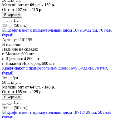
50 шт./ уп.
Мелкий опт от
69
уп. -
130 р.
Опт от
207
уп. -
115 р.
В корзину
150
р.
(50 шт.)
Артикул: 101195
В наличии
Наличие на складах
г. Москва:
600 шт
г. Щелково:
4 800 шт
г. Нижний Новгород:
600 шт
Крафт-пакет с прямоугольным дном 16×9,5×32 см, 70 г/м²,
бурый
160
р./уп
50 шт./ уп.
Мелкий опт от
64
уп. -
140 р.
Опт от
185
уп. -
125 р.
В корзину
160
р.
(50 шт.)