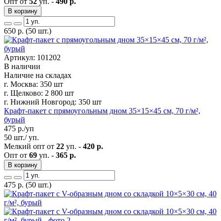
Опт от
52
уп. -
490 р.
В корзину
650
р.
(50 шт.)
Артикул: 101202
В наличии
Наличие на складах
г. Москва:
350 шт
г. Щелково:
2 800 шт
г. Нижний Новгород:
350 шт
Крафт-пакет с прямоугольным дном 35×15×45 см, 70 г/м²,
бурый
475
р./уп
50 шт./ уп.
Мелкий опт от
22
уп. -
420 р.
Опт от
69
уп. -
365 р.
В корзину
475
р.
(50 шт.)