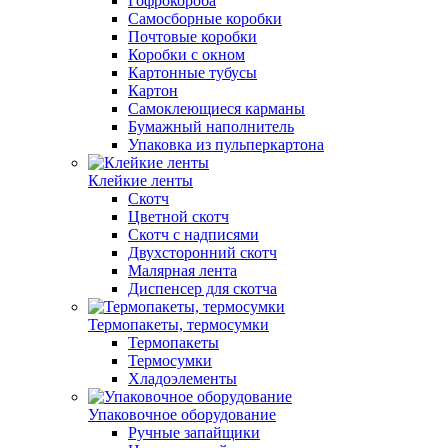
Гофрокороба
Самосборные коробки
Почтовые коробки
Коробки с окном
Картонные тубусы
Картон
Самоклеющиеся карманы
Бумажный наполнитель
Упаковка из пульперкартона
Клейкие ленты
Скотч
Цветной скотч
Скотч с надписями
Двухсторонний скотч
Малярная лента
Диспенсер для скотча
Термопакеты, термосумки
Термопакеты
Термосумки
Хладоэлементы
Упаковочное оборудование
Ручные запайщики