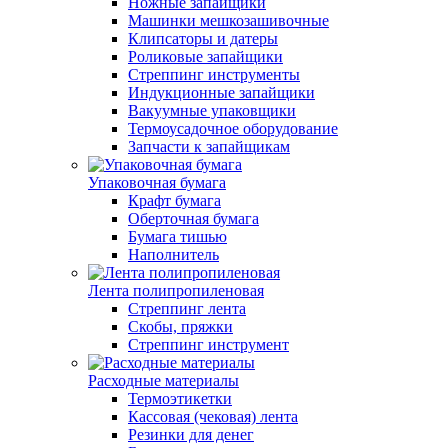
Ножные запайщики
Машинки мешкозашивочные
Клипсаторы и датеры
Роликовые запайщики
Стреппинг инструменты
Индукционные запайщики
Вакуумные упаковщики
Термоусадочное оборудование
Запчасти к запайщикам
Упаковочная бумага
Крафт бумага
Оберточная бумага
Бумага тишью
Наполнитель
Лента полипропиленовая
Стреппинг лента
Скобы, пряжки
Стреппинг инструмент
Расходные материалы
Термоэтикетки
Кассовая (чековая) лента
Резинки для денег