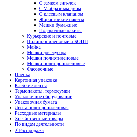
С замком зип-лок
С V-образным дном
С клеевым клапаном
Жиростойкие пакеты
Мешки бумажные
Подарочные пакеты
Курьерские и почтовые
Полипропиленовые и БОПП
Майка
Мешки для мусора
Мешки полиэтиленовые
Мешки полипропиленовые
Фасовочные
Пленка
Картонная упаковка
Клейкие ленты
Термопакеты, термосумки
Упаковочное оборудование
Упаковочная бумага
Лента полипропиленовая
Расходные материалы
Хозяйственные товары
По видам деятельности
⚡️ Распродажа