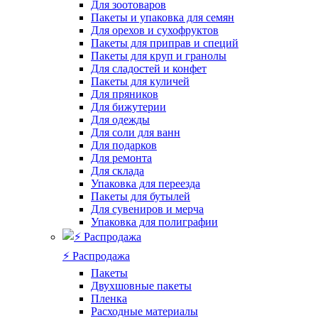
Для зоотоваров
Пакеты и упаковка для семян
Для орехов и сухофруктов
Пакеты для приправ и специй
Пакеты для круп и гранолы
Для сладостей и конфет
Пакеты для куличей
Для пряников
Для бижутерии
Для одежды
Для соли для ванн
Для подарков
Для ремонта
Для склада
Упаковка для переезда
Пакеты для бутылей
Для сувениров и мерча
Упаковка для полиграфии
⚡️ Распродажа
Пакеты
Двухшовные пакеты
Пленка
Расходные материалы