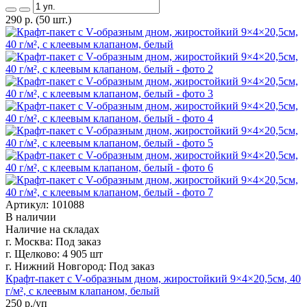
290
р.
(50 шт.)
Артикул: 101088
В наличии
Наличие на складах
г. Москва:
Под заказ
г. Щелково:
4 905 шт
г. Нижний Новгород:
Под заказ
Крафт-пакет с V-образным дном, жиростойкий 9×4×20,5см, 40
г/м², с клеевым клапаном, белый
250
р./уп