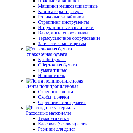
Ножные запайщики
Машинки мешкозашивочные
Клипсаторы и датеры
Роликовые запайщики
Стреппинг инструменты
Индукционные запайщики
Вакуумные упаковщики
Термоусадочное оборудование
Запчасти к запайщикам
Упаковочная бумага
Крафт бумага
Оберточная бумага
Бумага тишью
Наполнитель
Лента полипропиленовая
Стреппинг лента
Скобы, пряжки
Стреппинг инструмент
Расходные материалы
Термоэтикетки
Кассовая (чековая) лента
Резинки для денег