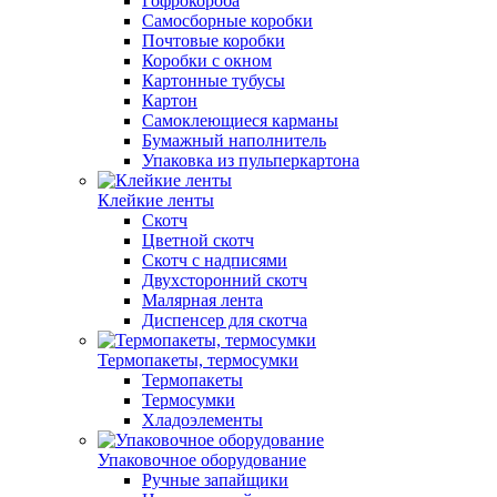
Гофрокороба
Самосборные коробки
Почтовые коробки
Коробки с окном
Картонные тубусы
Картон
Самоклеющиеся карманы
Бумажный наполнитель
Упаковка из пульперкартона
Клейкие ленты
Скотч
Цветной скотч
Скотч с надписями
Двухсторонний скотч
Малярная лента
Диспенсер для скотча
Термопакеты, термосумки
Термопакеты
Термосумки
Хладоэлементы
Упаковочное оборудование
Ручные запайщики