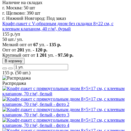
Наличие на складах
г. Москва:
50 шт
г. Щелково:
390 шт
г. Нижний Новгород:
Под заказ
Крафт-пакет с V-образным дном без складки 8×22 см, с
клеевым клапаном, 40 г/м², бурый
155
р./уп
50 шт./ уп.
Мелкий опт от
67
уп. -
135 р.
Опт от
201
уп. -
120 р.
Крупный опт от
1 201
уп. -
97.50 р.
В корзину
155
р.
(50 шт.)
Распродажа