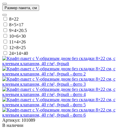
Размер пакета, см
8×22
8×5×17
9×4×20.5
10×6×30
11×4×26
12×8×25
24×14×40
Артикул: 101089
В наличии