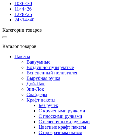
10×6×30
11×4×26
12×8×25
24×14×40
Категории товаров
Каталог товаров
Пакеты
Вакуумные
Воздушно-пузырчатые
Вспененный полиэтилен
Вырубная ручка
Дой-Пак
Зип-Лок
Слайдеры
Крафт пакеты
Без ручек
С кручеными ручками
С плоскими ручками
С веревочными ручками
Цветные крафт пакеты
С прозрачным окном