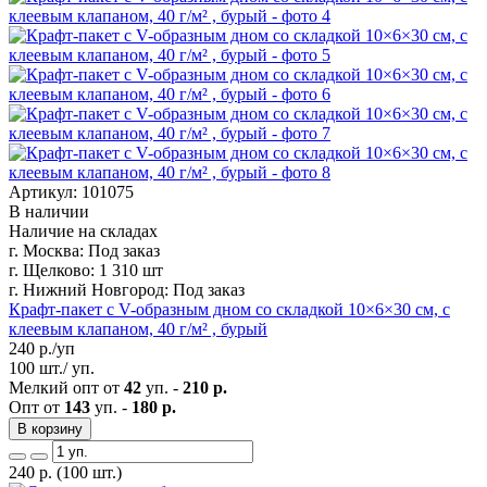
Артикул: 101075
В наличии
Наличие на складах
г. Москва:
Под заказ
г. Щелково:
1 310 шт
г. Нижний Новгород:
Под заказ
Крафт-пакет с V-образным дном со складкой 10×6×30 см, с
клеевым клапаном, 40 г/м² , бурый
240
р./уп
100 шт./ уп.
Мелкий опт от
42
уп. -
210 р.
Опт от
143
уп. -
180 р.
В корзину
240
р.
(100 шт.)