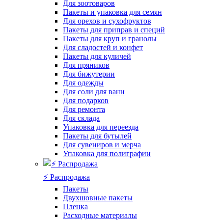
Для зоотоваров
Пакеты и упаковка для семян
Для орехов и сухофруктов
Пакеты для приправ и специй
Пакеты для круп и гранолы
Для сладостей и конфет
Пакеты для куличей
Для пряников
Для бижутерии
Для одежды
Для соли для ванн
Для подарков
Для ремонта
Для склада
Упаковка для переезда
Пакеты для бутылей
Для сувениров и мерча
Упаковка для полиграфии
⚡️ Распродажа
Пакеты
Двухшовные пакеты
Пленка
Расходные материалы