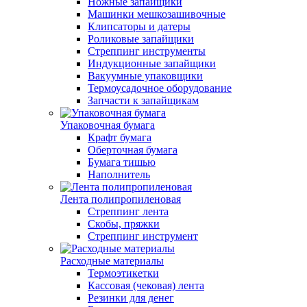
Ножные запайщики
Машинки мешкозашивочные
Клипсаторы и датеры
Роликовые запайщики
Стреппинг инструменты
Индукционные запайщики
Вакуумные упаковщики
Термоусадочное оборудование
Запчасти к запайщикам
Упаковочная бумага
Крафт бумага
Оберточная бумага
Бумага тишью
Наполнитель
Лента полипропиленовая
Стреппинг лента
Скобы, пряжки
Стреппинг инструмент
Расходные материалы
Термоэтикетки
Кассовая (чековая) лента
Резинки для денег