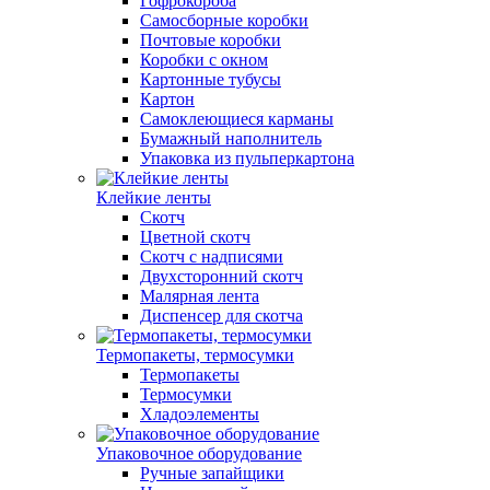
Гофрокороба
Самосборные коробки
Почтовые коробки
Коробки с окном
Картонные тубусы
Картон
Самоклеющиеся карманы
Бумажный наполнитель
Упаковка из пульперкартона
Клейкие ленты
Скотч
Цветной скотч
Скотч с надписями
Двухсторонний скотч
Малярная лента
Диспенсер для скотча
Термопакеты, термосумки
Термопакеты
Термосумки
Хладоэлементы
Упаковочное оборудование
Ручные запайщики