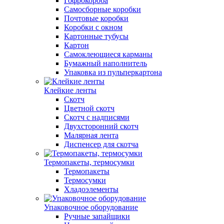
Гофрокороба
Самосборные коробки
Почтовые коробки
Коробки с окном
Картонные тубусы
Картон
Самоклеющиеся карманы
Бумажный наполнитель
Упаковка из пульперкартона
Клейкие ленты
Скотч
Цветной скотч
Скотч с надписями
Двухсторонний скотч
Малярная лента
Диспенсер для скотча
Термопакеты, термосумки
Термопакеты
Термосумки
Хладоэлементы
Упаковочное оборудование
Ручные запайщики