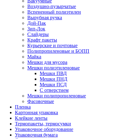
Вакуумные
Воздушно-пузырчатые
Вспененный полиэтилен
Вырубная ручка
Дой-Пак
Зип-Лок
Слайдеры
Крафт пакеты
Курьерские и почтовые
Полипропиленовые и БОПП
Майка
Мешки для мусора
Мешки полиэтиленовые
Мешки ПВД
Мешки ПНД
Мешки ПСД
С отверстием
Мешки полипропиленовые
Фасовочные
Пленка
Картонная упаковка
Клейкие ленты
Термопакеты, термосумки
Упаковочное оборудование
Упаковочная бумага