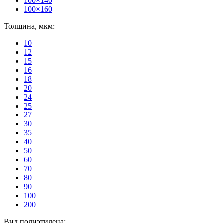
100×140
100×160
Толщина, мкм:
10
12
15
16
18
20
24
25
27
30
35
40
50
60
70
80
90
100
200
Вид полиэтилена: