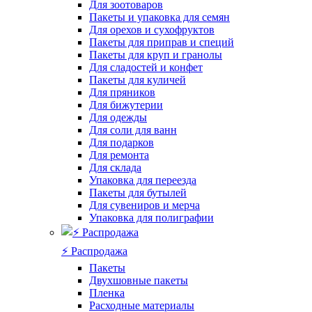
Для зоотоваров
Пакеты и упаковка для семян
Для орехов и сухофруктов
Пакеты для приправ и специй
Пакеты для круп и гранолы
Для сладостей и конфет
Пакеты для куличей
Для пряников
Для бижутерии
Для одежды
Для соли для ванн
Для подарков
Для ремонта
Для склада
Упаковка для переезда
Пакеты для бутылей
Для сувениров и мерча
Упаковка для полиграфии
⚡️ Распродажа
Пакеты
Двухшовные пакеты
Пленка
Расходные материалы