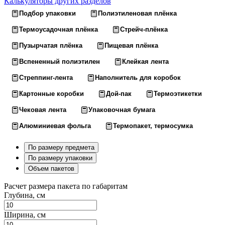
Калькуляторы других разделов
Подбор упаковки
Полиэтиленовая плёнка
Термоусадочная плёнка
Стрейч-плёнка
Пузырчатая плёнка
Пищевая плёнка
Вспененный полиэтилен
Клейкая лента
Стреппинг-лента
Наполнитель для коробок
Картонные коробки
Дой-пак
Термоэтикетки
Чековая лента
Упаковочная бумага
Алюминиевая фольга
Термопакет, термосумка
По размеру предмета
По размеру упаковки
Объем пакетов
Расчет размера пакета по габаритам
Глубина, см
Ширина, см