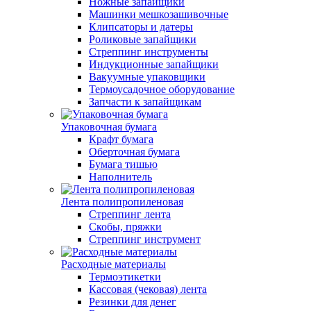
Ножные запайщики
Машинки мешкозашивочные
Клипсаторы и датеры
Роликовые запайщики
Стреппинг инструменты
Индукционные запайщики
Вакуумные упаковщики
Термоусадочное оборудование
Запчасти к запайщикам
Упаковочная бумага
Крафт бумага
Оберточная бумага
Бумага тишью
Наполнитель
Лента полипропиленовая
Стреппинг лента
Скобы, пряжки
Стреппинг инструмент
Расходные материалы
Термоэтикетки
Кассовая (чековая) лента
Резинки для денег