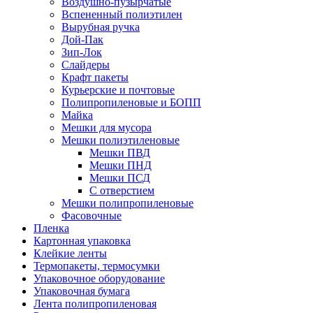
Воздушно-пузырчатые
Вспененный полиэтилен
Вырубная ручка
Дой-Пак
Зип-Лок
Слайдеры
Крафт пакеты
Курьерские и почтовые
Полипропиленовые и БОПП
Майка
Мешки для мусора
Мешки полиэтиленовые
Мешки ПВД
Мешки ПНД
Мешки ПСД
С отверстием
Мешки полипропиленовые
Фасовочные
Пленка
Картонная упаковка
Клейкие ленты
Термопакеты, термосумки
Упаковочное оборудование
Упаковочная бумага
Лента полипропиленовая