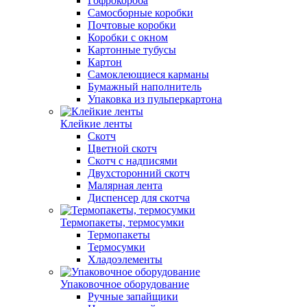
Гофрокороба
Самосборные коробки
Почтовые коробки
Коробки с окном
Картонные тубусы
Картон
Самоклеющиеся карманы
Бумажный наполнитель
Упаковка из пульперкартона
Клейкие ленты
Скотч
Цветной скотч
Скотч с надписями
Двухсторонний скотч
Малярная лента
Диспенсер для скотча
Термопакеты, термосумки
Термопакеты
Термосумки
Хладоэлементы
Упаковочное оборудование
Ручные запайщики