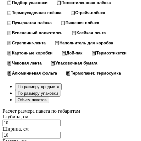
Подбор упаковки
Полиэтиленовая плёнка
Термоусадочная плёнка
Стрейч-плёнка
Пузырчатая плёнка
Пищевая плёнка
Вспененный полиэтилен
Клейкая лента
Стреппинг-лента
Наполнитель для коробок
Картонные коробки
Дой-пак
Термоэтикетки
Чековая лента
Упаковочная бумага
Алюминиевая фольга
Термопакет, термосумка
По размеру предмета
По размеру упаковки
Объем пакетов
Расчет размера пакета по габаритам
Глубина, см
Ширина, см