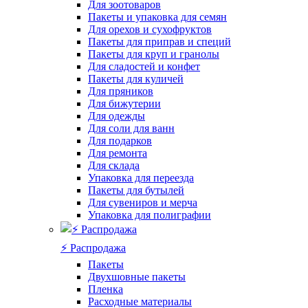
Для зоотоваров
Пакеты и упаковка для семян
Для орехов и сухофруктов
Пакеты для приправ и специй
Пакеты для круп и гранолы
Для сладостей и конфет
Пакеты для куличей
Для пряников
Для бижутерии
Для одежды
Для соли для ванн
Для подарков
Для ремонта
Для склада
Упаковка для переезда
Пакеты для бутылей
Для сувениров и мерча
Упаковка для полиграфии
⚡️ Распродажа
Пакеты
Двухшовные пакеты
Пленка
Расходные материалы