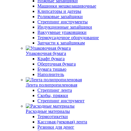
Ножные запайщики
Машинки мешкозашивочные
Клипсаторы и датеры
Роликовые запайщики
Стреппинг инструменты
Индукционные запайщики
Вакуумные упаковщики
Термоусадочное оборудование
Запчасти к запайщикам
Упаковочная бумага
Крафт бумага
Оберточная бумага
Бумага тишью
Наполнитель
Лента полипропиленовая
Стреппинг лента
Скобы, пряжки
Стреппинг инструмент
Расходные материалы
Термоэтикетки
Кассовая (чековая) лента
Резинки для денег