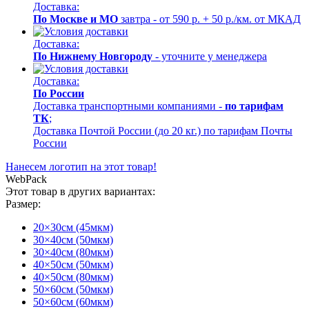
Доставка:
По Москве и МО
завтра - от 590 р. + 50 р./км. от МКАД
Доставка:
По Нижнему Новгороду
- уточните у менеджера
Доставка:
По России
Доставка транспортными компаниями -
по тарифам
ТК
;
Доставка Почтой России (до 20 кг.) по тарифам Почты
России
Нанесем логотип на этот товар!
WebPack
Этот товар в других вариантах:
Размер:
20×30см (45мкм)
30×40см (50мкм)
30×40см (80мкм)
40×50см (50мкм)
40×50см (80мкм)
50×60см (50мкм)
50×60см (60мкм)