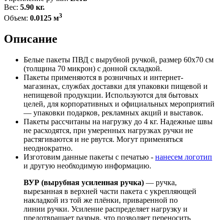
Вес:
5.90 кг.
3
Объем:
0.0125 м
Описание
Белые пакеты ПВД с вырубной ручкой, размер 60x70 см
(толщина 70 микрон) с донной складкой.
Пакеты применяются в розничных и интернет-
магазинах, службах доставки для упаковки пищевой и
непищевой продукции. Используются для бытовых
целей, для корпоративных и официальных мероприятий
— упаковки подарков, рекламных акций и выставок.
Пакеты рассчитаны на нагрузку до 4 кг. Надежные швы
не расходятся, при умеренных нагрузках ручки не
растягиваются и не рвутся. Могут применяться
неоднократно.
Изготовим данные пакеты с печатью -
нанесем логотип
и другую необходимую информацию.
ВУР (вырубная усиленная ручка)
— ручка,
вырезанная в верхней части пакета с укрепляющей
накладкой из той же плёнки, приваренной по
линии ручки. Усиление распределяет нагрузку и
предотвращает разрыв, что позволяет переносить