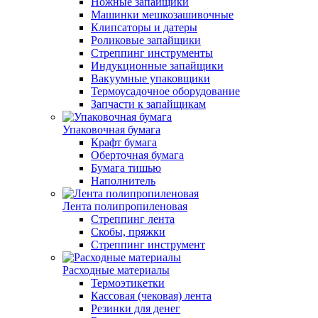
Ножные запайщики
Машинки мешкозашивочные
Клипсаторы и датеры
Роликовые запайщики
Стреппинг инструменты
Индукционные запайщики
Вакуумные упаковщики
Термоусадочное оборудование
Запчасти к запайщикам
Упаковочная бумага
Крафт бумага
Оберточная бумага
Бумага тишью
Наполнитель
Лента полипропиленовая
Стреппинг лента
Скобы, пряжки
Стреппинг инструмент
Расходные материалы
Термоэтикетки
Кассовая (чековая) лента
Резинки для денег