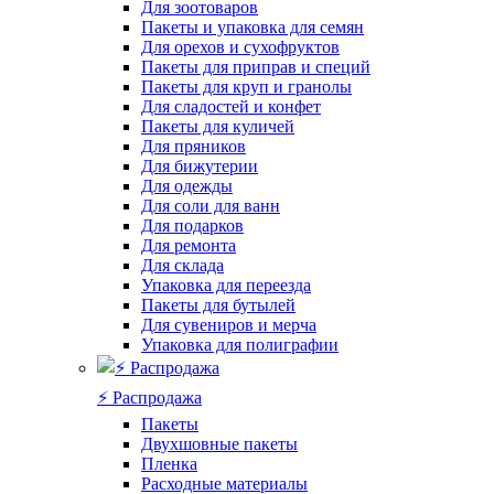
Для зоотоваров
Пакеты и упаковка для семян
Для орехов и сухофруктов
Пакеты для приправ и специй
Пакеты для круп и гранолы
Для сладостей и конфет
Пакеты для куличей
Для пряников
Для бижутерии
Для одежды
Для соли для ванн
Для подарков
Для ремонта
Для склада
Упаковка для переезда
Пакеты для бутылей
Для сувениров и мерча
Упаковка для полиграфии
⚡️ Распродажа
Пакеты
Двухшовные пакеты
Пленка
Расходные материалы