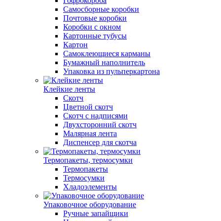
Гофрокороба
Самосборные коробки
Почтовые коробки
Коробки с окном
Картонные тубусы
Картон
Самоклеющиеся карманы
Бумажный наполнитель
Упаковка из пульперкартона
Клейкие ленты
Скотч
Цветной скотч
Скотч с надписями
Двухсторонний скотч
Малярная лента
Диспенсер для скотча
Термопакеты, термосумки
Термопакеты
Термосумки
Хладоэлементы
Упаковочное оборудование
Ручные запайщики