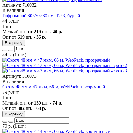
Артикул: 710032
В наличии
Гофрокороб 30×30×30 см, Т-23, бурый
44
р./шт
1 шт.
Мелкий опт от
219
шт. -
40 р.
Опт от
619
шт. -
36 р.
В корзину
44
р.
(1 шт.)
Артикул: 310073
В наличии
Скотч 48 мм × 47 мкм, 66 м, WebPack, прозрачный
79
р./шт
1 шт.
Мелкий опт от
139
шт. -
74 р.
Опт от
382
шт. -
68 р.
В корзину
79
р.
(1 шт.)