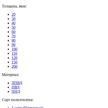
Толщина, мкм:
20
30
40
50
60
70
80
90
100
110
120
150
200
Материал:
ЛПВД
ПВД
ПНД
Сорт полиэтилена:
1 сорт (Первичная)