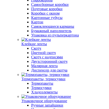
Гофрокороба
Самосборные коробки
Почтовые коробки
Коробки с окном
Картонные тубусы
Картон
Самоклеющиеся карманы
Бумажный наполнитель
Упаковка из пульперкартона
Клейкие ленты
Скотч
Цветной скотч
Скотч с надписями
Двухсторонний скотч
Малярная лента
Диспенсер для скотча
Термопакеты, термосумки
Термопакеты
Термосумки
Хладоэлементы
Упаковочное оборудование
Ручные запайщики