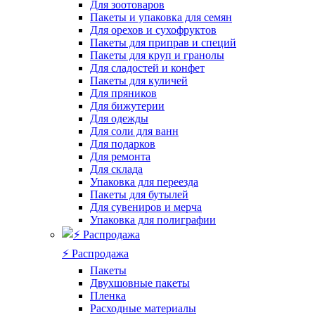
Для зоотоваров
Пакеты и упаковка для семян
Для орехов и сухофруктов
Пакеты для приправ и специй
Пакеты для круп и гранолы
Для сладостей и конфет
Пакеты для куличей
Для пряников
Для бижутерии
Для одежды
Для соли для ванн
Для подарков
Для ремонта
Для склада
Упаковка для переезда
Пакеты для бутылей
Для сувениров и мерча
Упаковка для полиграфии
⚡️ Распродажа
Пакеты
Двухшовные пакеты
Пленка
Расходные материалы