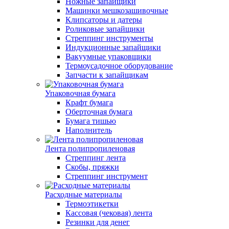
Ножные запайщики
Машинки мешкозашивочные
Клипсаторы и датеры
Роликовые запайщики
Стреппинг инструменты
Индукционные запайщики
Вакуумные упаковщики
Термоусадочное оборудование
Запчасти к запайщикам
Упаковочная бумага
Крафт бумага
Оберточная бумага
Бумага тишью
Наполнитель
Лента полипропиленовая
Стреппинг лента
Скобы, пряжки
Стреппинг инструмент
Расходные материалы
Термоэтикетки
Кассовая (чековая) лента
Резинки для денег