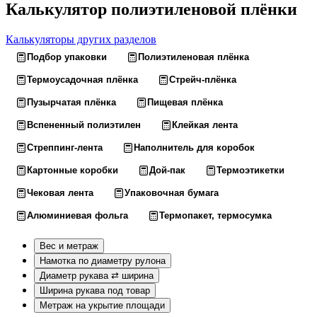
Калькулятор полиэтиленовой плёнки
Калькуляторы других разделов
Подбор упаковки
Полиэтиленовая плёнка
Термоусадочная плёнка
Стрейч-плёнка
Пузырчатая плёнка
Пищевая плёнка
Вспененный полиэтилен
Клейкая лента
Стреппинг-лента
Наполнитель для коробок
Картонные коробки
Дой-пак
Термоэтикетки
Чековая лента
Упаковочная бумага
Алюминиевая фольга
Термопакет, термосумка
Вес и метраж
Намотка по диаметру рулона
Диаметр рукава ⇄ ширина
Ширина рукава под товар
Метраж на укрытие площади