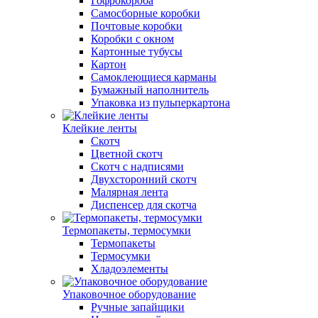
Гофрокороба
Самосборные коробки
Почтовые коробки
Коробки с окном
Картонные тубусы
Картон
Самоклеющиеся карманы
Бумажный наполнитель
Упаковка из пульперкартона
Клейкие ленты
Скотч
Цветной скотч
Скотч с надписями
Двухсторонний скотч
Малярная лента
Диспенсер для скотча
Термопакеты, термосумки
Термопакеты
Термосумки
Хладоэлементы
Упаковочное оборудование
Ручные запайщики