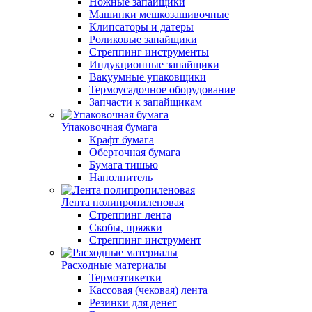
Ножные запайщики
Машинки мешкозашивочные
Клипсаторы и датеры
Роликовые запайщики
Стреппинг инструменты
Индукционные запайщики
Вакуумные упаковщики
Термоусадочное оборудование
Запчасти к запайщикам
Упаковочная бумага
Крафт бумага
Оберточная бумага
Бумага тишью
Наполнитель
Лента полипропиленовая
Стреппинг лента
Скобы, пряжки
Стреппинг инструмент
Расходные материалы
Термоэтикетки
Кассовая (чековая) лента
Резинки для денег