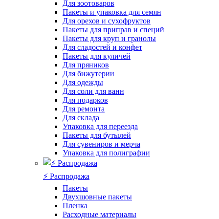
Для зоотоваров
Пакеты и упаковка для семян
Для орехов и сухофруктов
Пакеты для приправ и специй
Пакеты для круп и гранолы
Для сладостей и конфет
Пакеты для куличей
Для пряников
Для бижутерии
Для одежды
Для соли для ванн
Для подарков
Для ремонта
Для склада
Упаковка для переезда
Пакеты для бутылей
Для сувениров и мерча
Упаковка для полиграфии
⚡️ Распродажа
Пакеты
Двухшовные пакеты
Пленка
Расходные материалы